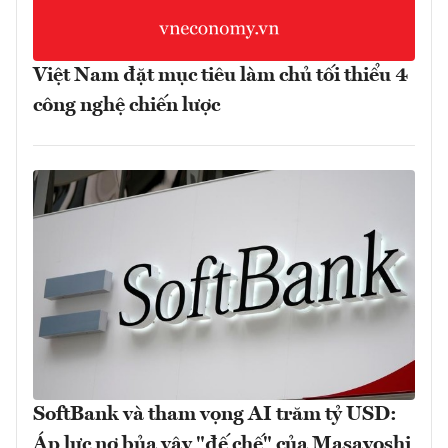
Việt Nam đặt mục tiêu làm chủ tối thiểu 4
công nghệ chiến lược
SoftBank và tham vọng AI trăm tỷ USD:
Áp lực nợ bủa vây "đế chế" của Masayoshi