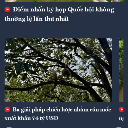
Điểm nhấn kỳ họp Quốc hội không
thường lệ lần thứ nhất
Ba giải pháp chiến lược nhằm cán mốc
xuất khẩu 74 tỷ USD
ngu