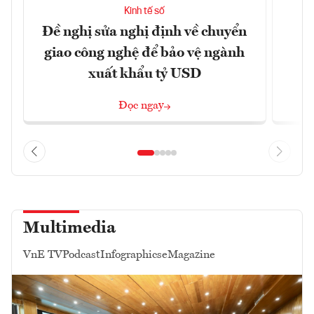
Kinh tế số
Đề nghị sửa nghị định về chuyển
D
giao công nghệ để bảo vệ ngành
c
xuất khẩu tỷ USD
Đọc ngay
Multimedia
VnE TV
Podcast
Infographics
eMagazine