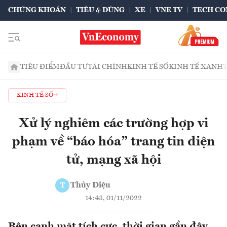
CHỨNG KHOÁN
TIÊU & DÙNG
XE
VNE TV
TECH CO
TIÊU ĐIỂM
ĐẦU TƯ
TÀI CHÍNH
KINH TẾ SỐ
KINH TẾ XANH
KINH TẾ SỐ
Xử lý nghiêm các trường hợp vi
phạm về “báo hóa” trang tin điện
tử, mạng xã hội
Thủy Diệu
T
14:43, 01/11/2022
Bên cạnh mặt tích cực, thời gian gần đây,