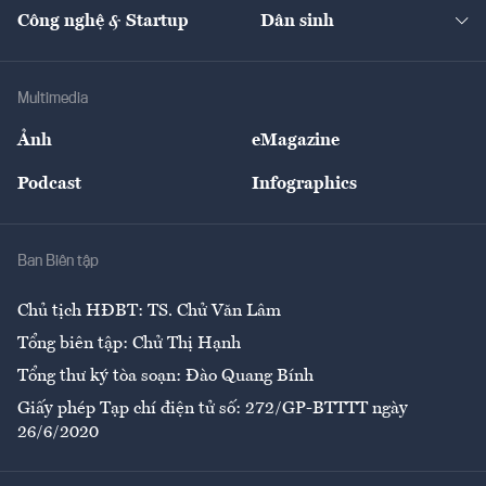
Tạp chí kinh tế Việt Nam
eMagazine
Nhà đầu tư
Du lịch
Công nghệ & Startup
Dân sinh
Tư vấn
Nông sản
Doanh nhân
Tư vấn Tiêu & Dùng
Infographics
Hạ tầng
Sức khỏe
Khung pháp lý
Doanh nghiệp
Địa phương
Thị trường
Bảo hiểm
Multimedia
Sự kiện
Nhân lực
Ảnh
eMagazine
Đẹp +
An sinh
Podcast
Infographics
Giải trí
Y tế
Nhà
Ban Biên tập
Ẩm thực
Chủ tịch HĐBT: TS. Chử Văn Lâm
Tổng biên tập: Chử Thị Hạnh
Tổng thư ký tòa soạn: Đào Quang Bính
Giấy phép Tạp chí điện tử số: 272/GP-BTTTT ngày
26/6/2020