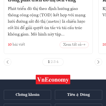
trong phát triển đô thị bền vững
K
Phát triển đô thị theo định hướng giao
K
thông công cộng (TOD) kết hợp với mạng
V
lưới đường sắt đô thị (metro) là chiến lược
cốt lõi để giải quyết ùn tắc và tái cấu trúc
không gian. Mô hình này tập...
10
bài viết
Xem tất cả
2
1
2
3
4
Chứng khoán
Tiêu & Dùng