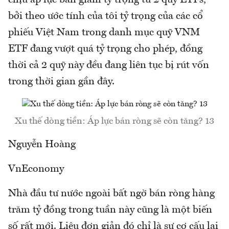
bởi theo ước tính của tôi tỷ trọng của các cổ
phiếu Việt Nam trong danh mục quỹ VNM
ETF đang vượt quá tỷ trọng cho phép, đồng
thời cả 2 quỹ này đều đang liên tục bị rút vốn
trong thời gian gần đây.
Xu thế dòng tiền: Áp lực bán ròng sẽ còn tăng? 13
Nguyễn Hoàng
VnEconomy
Nhà đầu tư nước ngoài bất ngờ bán ròng hàng
trăm tỷ đồng trong tuần này cũng là một biến
số rất mới. Liệu đơn giản đó chỉ là sự cơ cấu lại