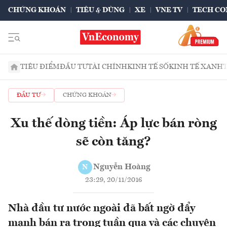
CHỨNG KHOÁN
TIÊU & DÙNG
XE
VNE TV
TECH CO
TIÊU ĐIỂM
ĐẦU TƯ
TÀI CHÍNH
KINH TẾ SỐ
KINH TẾ XANH
ĐẦU TƯ
CHỨNG KHOÁN
Xu thế dòng tiền: Áp lực bán ròng
sẽ còn tăng?
Nguyễn Hoàng
N
23:29, 20/11/2016
Nhà đầu tư nước ngoài đã bất ngờ đẩy
mạnh bán ra trong tuần qua và các chuyên