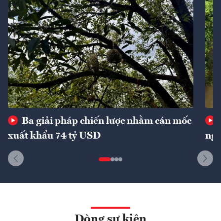
Ba giải pháp chiến lược nhằm cán mốc
xuất khẩu 74 tỷ USD
ngu
Dòng sự kiện