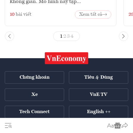
không gian. Mô hình này tập...
10
bài viết
Xem tất cả
2
1
2
3
4
Chứng khoán
Tiêu & Dùng
Xe
VnE TV
Tech Connect
English ++