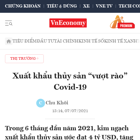
CHỨNG KHOÁN
TIÊU & DÙNG
XE
VNE TV
TECH CO
TIÊU ĐIỂM
ĐẦU TƯ
TÀI CHÍNH
KINH TẾ SỐ
KINH TẾ XANH
THỊ TRƯỜNG
Xuất khẩu thủy sản “vượt rào”
Covid-19
Chu Khôi
C
13:14, 07/07/2021
Trong 6 tháng đầu năm 2021, kim ngạch
xuất khẩu thủy sản ước đạt 4 tỷ USD, tăng