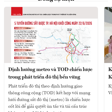
Định hướng metro và TOD chiến lược
K
trong phát triển đô thị bền vững
K
Phát triển đô thị theo định hướng giao
K
thông công cộng (TOD) kết hợp với mạng
V
lưới đường sắt đô thị (metro) là chiến lược
cốt lõi để giải quyết ùn tắc và tái cấu trúc