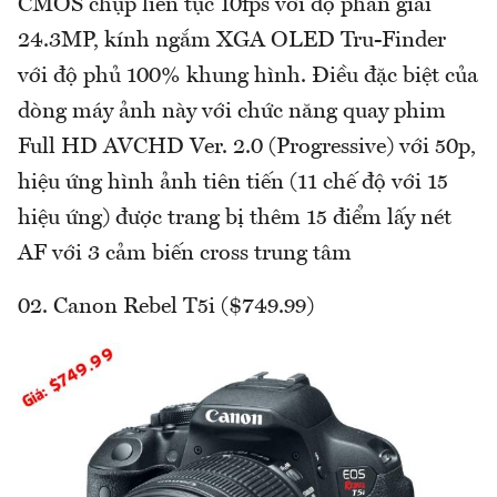
CMOS chụp liên tục 10fps với độ phân giải
24.3MP, kính ngắm XGA OLED Tru-Finder
với độ phủ 100% khung hình. Điều đặc biệt của
dòng máy ảnh này với chức năng quay phim
Full HD AVCHD Ver. 2.0 (Progressive) với 50p,
hiệu ứng hình ảnh tiên tiến (11 chế độ với 15
hiệu ứng) được trang bị thêm 15 điểm lấy nét
AF với 3 cảm biến cross trung tâm
02. Canon Rebel T5i ($749.99)