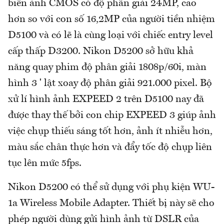
biến ảnh CMOS có độ phân giải 24MP, cao
hơn so với con số 16,2MP của người tiền nhiệm
D5100 và có lẽ là cùng loại với chiếc entry level
cấp thấp D3200. Nikon D5200 sở hữu khả
năng quay phim độ phân giải 1808p/60i, màn
hình 3 ' lật xoay độ phân giải 921.000 pixel. Bộ
xử lí hình ảnh EXPEED 2 trên D5100 nay đã
được thay thế bởi con chip EXPEED 3 giúp ảnh
việc chụp thiếu sáng tốt hơn, ảnh ít nhiễu hơn,
màu sắc chân thực hơn và đẩy tốc độ chụp liên
tục lên mức 5fps.
Nikon D5200 có thể sử dụng với phụ kiện WU-
1a Wireless Mobile Adapter. Thiết bị này sẽ cho
phép người dùng gửi hình ảnh từ DSLR của