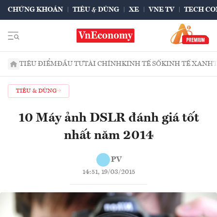
CHỨNG KHOÁN
TIÊU & DÙNG
XE
VNE TV
TECH CO
TIÊU ĐIỂM
ĐẦU TƯ
TÀI CHÍNH
KINH TẾ SỐ
KINH TẾ XANH
TIÊU & DÙNG
10 Máy ảnh DSLR đánh giá tốt
nhất năm 2014
PV
14:51, 19/03/2015