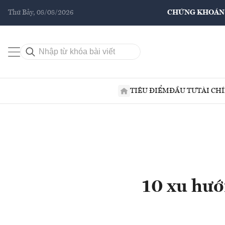
Thứ Bảy, 08/08/2026
CHỨNG KHOÁN
TIÊU ĐIỂM
ĐẦU TƯ
TÀI CH
10 xu hướ