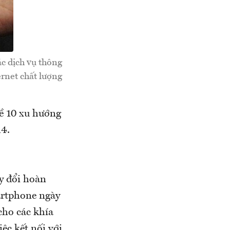
c dịch vụ thông
ernet chất lượng
ề 10 xu hướng
14.
y đổi hoàn
artphone ngày
cho các khía
iệc kết nối với