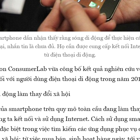
rtphone dần nhận thấy rằng sóng di động để thực hiện cá
i, nhắn tin là chưa đủ. Họ cần được cung cấp kết nối Int
từ điện thoại di động.
son ConsumerLab vừa công bố kết quả nghiên cứu v
ối với người dùng điện thoại di động trong năm 20
 động làm thay đổi xã hội
 của smartphone trên quy mô toàn cầu đang làm tha
ng ta kết nối và sử dụng Internet. Cách sử dụng sm
đặc biệt trong việc tìm kiếm các ứng dụng phục vụ 
 xã hội: từ việc mua bán, sinh hoạt hàng ngày, tới v