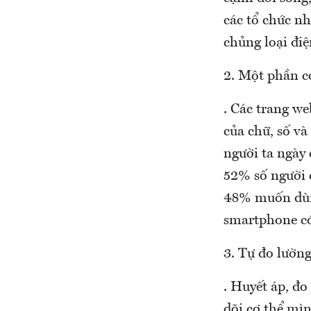
các tổ chức n
chủng loại điệ
2. Một phần c
. Các trang we
của chữ, số v
người ta ngày 
52% số người 
48% muốn dùn
smartphone có
3. Tự đo lường
. Huyết áp, đ
dõi cơ thể mìn