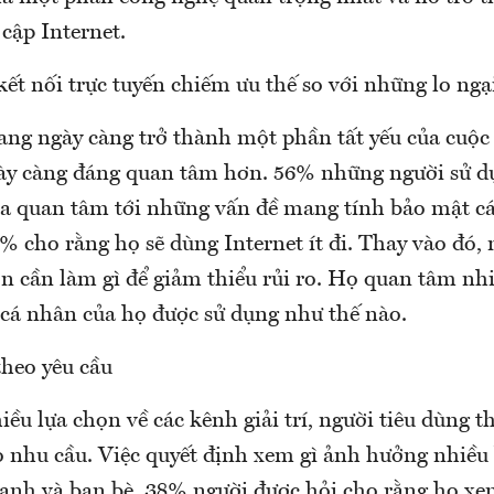
 cập Internet.
 kết nối trực tuyến chiếm ưu thế so với những lo ngạ
đang ngày càng trở thành một phần tất yếu của cuộc 
gày càng đáng quan tâm hơn. 56% những người sử d
ra quan tâm tới những vấn đề mang tính bảo mật c
% cho rằng họ sẽ dùng Internet ít đi. Thay vào đó,
n cần làm gì để giảm thiểu rủi ro. Họ quan tâm nh
n cá nhân của họ được sử dụng như thế nào.
theo yêu cầu
iều lựa chọn về các kênh giải trí, người tiêu dùng th
 nhu cầu. Việc quyết định xem gì ảnh hưởng nhiều
anh và bạn bè. 38% người được hỏi cho rằng họ xe