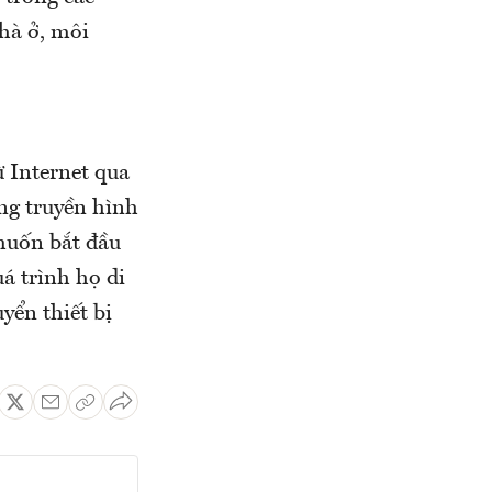
nhà ở, môi
ừ Internet qua
ng truyền hình
 muốn bắt đầu
á trình họ di
yển thiết bị