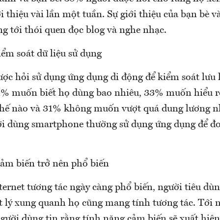
i thiệu vài lần một tuần. Sự giới thiệu của bạn bè 
g tới thói quen đọc blog và nghe nhạc.
ểm soát dữ liệu sử dụng
ợc hỏi sử dụng ứng dụng di động để kiểm soát lưu 
1% muốn biết họ dùng bao nhiêu, 33% muốn hiểu r
thế nào và 31% không muốn vượt quá dung lương 
i dùng smartphone thường sử dụng ứng dụng để đo
cảm biến trở nên phổ biến
Internet tương tác ngày càng phổ biến, người tiêu 
t lý xung quanh họ cũng mang tính tương tác. Tới 
ười dùng tin rằng tính năng cảm biến sẽ xuất hiện