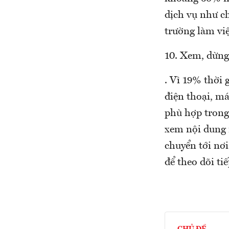
dịch vụ như ch
trường làm vi
10. Xem, dừng
. Vì 19% thời 
điện thoại, m
phù hợp trong 
xem nội dung n
chuyển tới nơi
để theo dõi ti