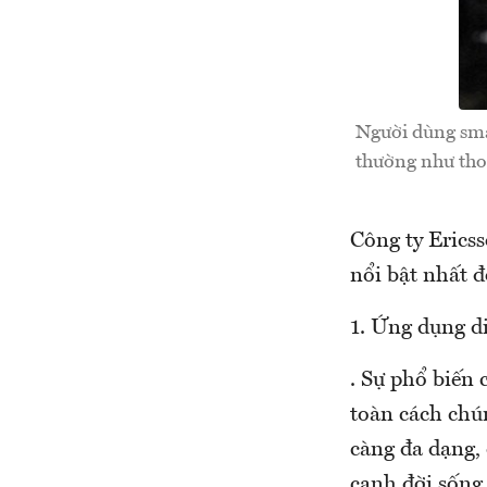
Người dùng sma
thường như thoạ
Công ty Erics
nổi bật nhất đ
1. Ứng dụng di
. Sự phổ biến
toàn cách chú
càng đa dạng, 
cạnh đời sống,