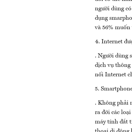
người dùng có
dụng smarphon
và 56% muốn t
4. Internet đư
. Người dùng 
dịch vụ thông
nối Internet c
5. Smartphone
. Không phải n
ra đời các lo
máy tính đắt t
thoại di động 