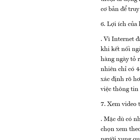
cơ bản để truy
6. Lợi ích của
. Vì Internet 
khi kết nối n
hàng ngày tỏ 
nhiên chỉ có 4
xác định rõ hơ
việc thông ti
7. Xem video 
. Mặc dù có nh
chọn xem theo
người xung qu