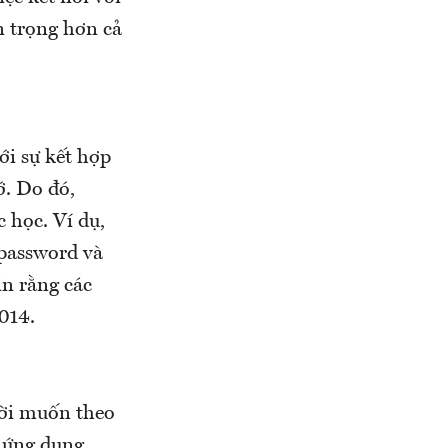
n trọng hơn cả
ới sự kết hợp
ớ. Do đó,
 học. Ví dụ,
password và
n rằng các
014.
ười muốn theo
 ứng dụng,