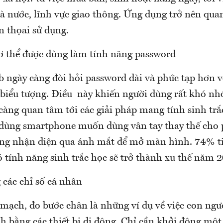
hà nước, lĩnh vực giao thông. Ứng dụng trở nên qua
n thọai sử dụng.
ơ thể được dùng làm tính năng password
b ngày càng đòi hỏi password dài và phức tạp hơn v
à biểu tượng. Điều này khiến người dùng rất khó nh
càng quan tâm tới các giải pháp mang tính sinh trắc
dùng smartphone muốn dùng vân tay thay thế cho 
g nhận diện qua ánh mắt để mở màn hình. 74% ti
 tính năng sinh trắc học sẽ trở thành xu thế năm 2
 các chỉ số cá nhân
o mạch, đo bước chân là những ví dụ về việc con ng
h bằng các thiết bị di động. Chỉ cần khởi động một