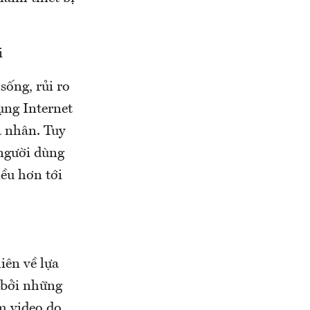
i
sống, rủi ro
ụng Internet
á nhân. Tuy
 người dùng
iều hơn tới
iên về lựa
 bởi những
m video do