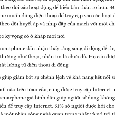
 theo dõi các hoạt động để hiểu bản thân rõ hơn. 4
e muốn dùng điện thoại để truy cập vào các hoạt 
heo dõi huyết áp và nhịp đập của mạch với một ch
ợc kỳ vọng có ở khắp mọi nơi
smartphone dần nhận thấy rằng sóng di động để thự
 thường như thoại, nhắn tin là chưa đủ. Họ cần đượ
hất lượng từ điện thoại di động.
 giúp giảm bớt sự chênh lệch về khả năng kết nối s
ơi nào trên tòan cầu, cũng được truy cập Internet 
ại smarphone giá bình dân giúp người sử dụng khôn
iền để truy cập Internet. 51% số người được hỏi cho
là một phần công nghệ quan trọng nhất và nó trở t