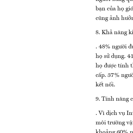
bạn của họ giớ
cũng ảnh hưởn
8. Khả năng ki
. 48% người đư
họ sử dụng. 4
họ được tính 
cấp. 37% ngườ
kết nối.
9. Tính năng 
. Vì dịch vụ 
môi trường vậ
khoảng 60% ng