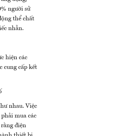
0% người sử
động thể chất
iếc nhẫn.
c hiện các
c cung cấp kết
ố
như nhau. Việc
g phải mua các
 rằng điện
hành thiết bị