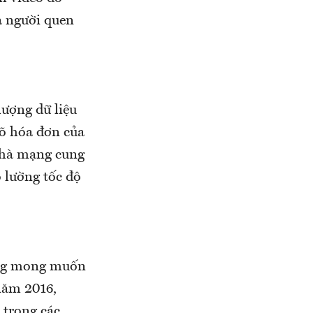
và người quen
lượng dữ liệu
õ hóa đơn của
nhà mạng cung
 lường tốc độ
dùng mong muốn
năm 2016,
 trong các