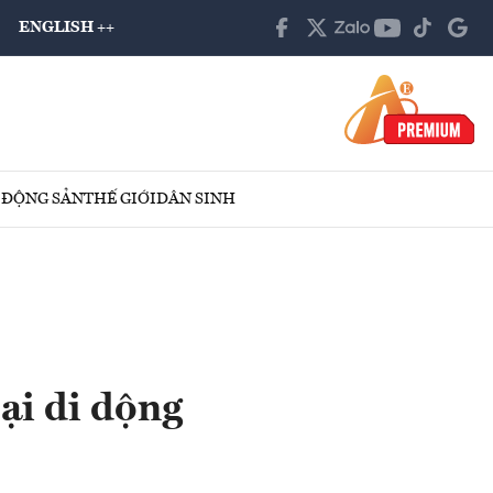
ENGLISH ++
 ĐỘNG SẢN
THẾ GIỚI
DÂN SINH
ại di dộng