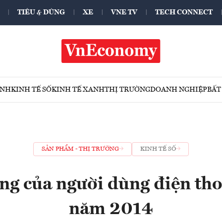
TIÊU & DÙNG
XE
VNE TV
TECH CONNECT
ÍNH
KINH TẾ SỐ
KINH TẾ XANH
THỊ TRƯỜNG
DOANH NGHIỆP
BẤT
SẢN PHẨM - THỊ TRƯỜNG
KINH TẾ SỐ
ng của người dùng điện tho
năm 2014