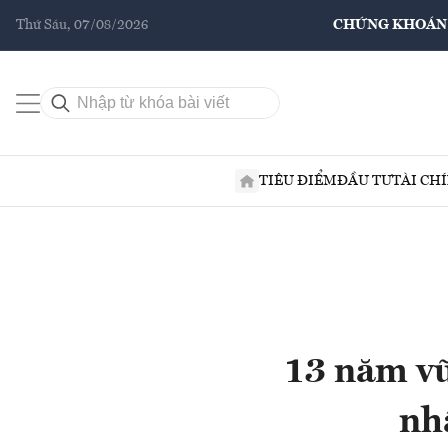
Thứ Sáu, 07/08/2026
CHỨNG KHOÁN
TIÊU ĐIỂM
ĐẦU TƯ
TÀI CH
13 năm vữ
nh