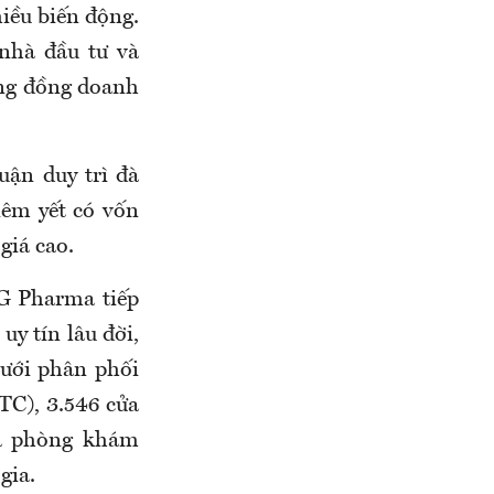
iều biến động.
 nhà đầu tư và
ộng đồng doanh
uận duy trì đà
êm yết có vốn
giá cao.
G Pharma tiếp
uy tín lâu đời,
ưới phân phối
TC), 3.546 cửa
và phòng khám
gia.