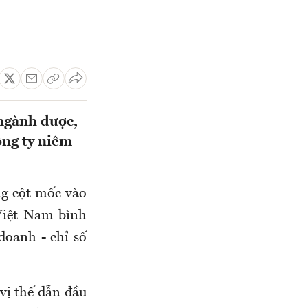
ngành dược,
ông ty niêm
ng cột mốc vào
Việt Nam bình
doanh - chỉ số
 vị thế dẫn đầu