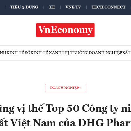
TIÊU & DÙNG
XE
VNE TV
TECH CONNECT
ÍNH
KINH TẾ SỐ
KINH TẾ XANH
THỊ TRƯỜNG
DOANH NGHIỆP
BẤT
DOANH NGHIỆP
ng vị thế Top 50 Công ty ni
ất Việt Nam của DHG Pha