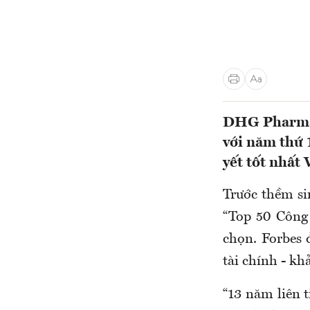
DHG Pharma t
với năm thứ 
yết tốt nhất
Trước thềm si
“Top 50 Công
chọn. Forbes 
tài chính - kh
“13 năm liên t