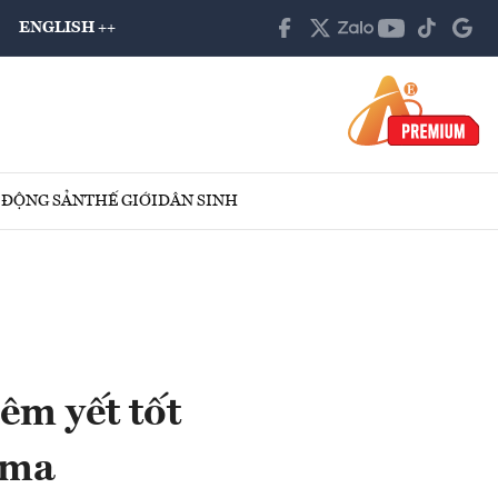
ENGLISH ++
 ĐỘNG SẢN
THẾ GIỚI
DÂN SINH
êm yết tốt
rma