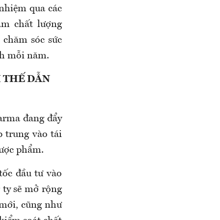
 nhiệm qua các
am chất lượng
, chăm sóc sức
nh mỗi năm.
Ị THẾ DẪN
arma đang đẩy
p trung vào tái
 dược phẩm.
tốc đầu tư vào
g ty sẽ mở rộng
mới, cũng như