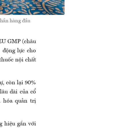
phần hàng đầu
 EU GMP (châu
 động lực cho
thuốc nội chất
ự, còn lại 90%
âu dài của cổ
 hóa quản trị
g hiệu gắn với