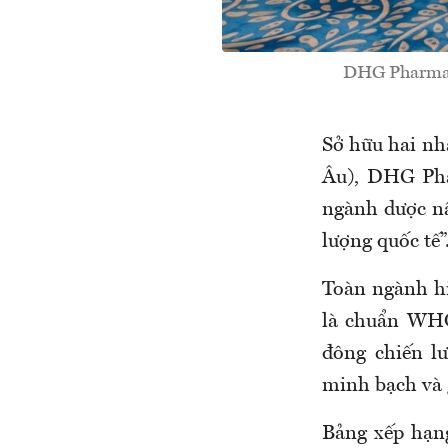
DHG Pharma đ
Sở hữu hai n
Âu), DHG Pha
ngành dược nâ
lượng quốc tế”
Toàn ngành hi
là chuẩn WHO
đông chiến l
minh bạch và g
Bảng xếp hạng