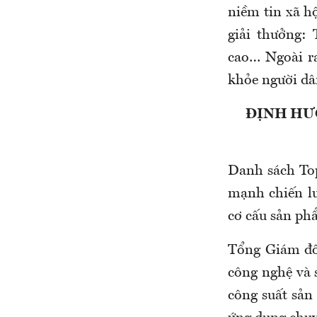
niềm tin xã h
giải thưởng:
cao… Ngoài ra
khỏe người dâ
ĐỊNH HƯỚ
Danh sách To
mạnh chiến lượ
cơ cấu sản phẩ
Tổng Giám đốc
công nghệ và s
công suất sả