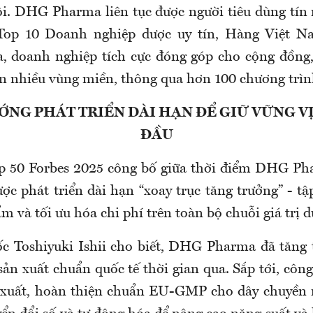
ội. DHG Pharma liên tục được người tiêu dùng tín
 Top 10 Doanh nghiệp dược uy tín, Hàng Việt N
, doanh nghiệp tích cực đóng góp cho cộng đồng
n nhiều vùng miền, thông qua hơn 100 chương trì
NG PHÁT TRIỂN DÀI HẠN ĐỂ GIỮ VỮNG V
ĐẦU
p 50 Forbes 2025 công bố giữa thời điểm DHG Ph
c phát triển dài hạn “xoay trục tăng trưởng” - tậ
m và tối ưu hóa chi phí trên toàn bộ chuỗi giá trị
 Toshiyuki Ishii cho biết, DHG Pharma đã tăng 
ản xuất chuẩn quốc tế thời gian qua. Sắp tới, côn
n xuất, hoàn thiện chuẩn EU-GMP cho dây chuyền 