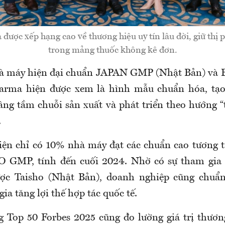
ược xếp hạng cao về thương hiệu uy tín lâu đời, giữ thị 
trong mảng thuốc không kê đơn.
hà máy hiện đại chuẩn JAPAN GMP (Nhật Bản) và
rma hiện được xem là hình mẫu chuẩn hóa, tạo
ng tầm chuỗi sản xuất và phát triển theo hướng “
.
ện chỉ có 10% nhà máy đạt các chuẩn cao tương t
 GMP, tính đến cuối 2024. Nhờ có sự tham gia l
ược Taisho (Nhật Bản), doanh nghiệp cũng chuẩn
ia tăng lợi thế hợp tác quốc tế.
 Top 50 Forbes 2025 cũng đo lường giá trị thươn