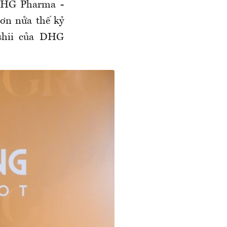
 DHG Pharma -
hơn nửa thế kỷ
Ishii của DHG