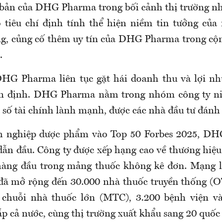
i bản của DHG Pharma trong bối cảnh thị trường nh
 tiêu chí định tính thể hiện niềm tin tưởng của
ng, củng cố thêm uy tín của DHG Pharma trong c
.
HG Pharma liên tục gặt hái doanh thu và lợi nh
ổn định. DHG Pharma nằm trong nhóm công ty ni
 số tài chính lành mạnh, được các nhà đầu tư đánh 
h nghiệp dược phẩm vào Top 50 Forbes 2025, DH
 dẫn đầu. Công ty được xếp hạng cao về thương hiệu 
 hàng đầu trong mảng thuốc không kê đơn. Mạng l
đã mở rộng đến 30.000 nhà thuốc truyền thống (O
 chuỗi nhà thuốc lớn (MTC), 3.200 bệnh viện 
p cả nước, cùng thị trường xuất khẩu sang 20 quốc 