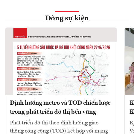
Dòng sự kiện
Định hướng metro và TOD chiến lược
K
trong phát triển đô thị bền vững
K
Phát triển đô thị theo định hướng giao
K
thông công cộng (TOD) kết hợp với mạng
V