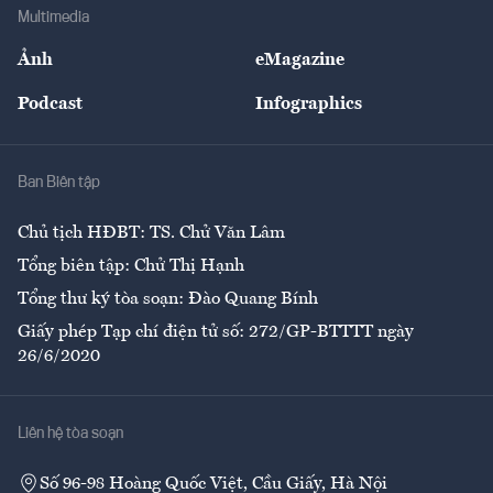
Địa phương
Thị trường
Bảo hiểm
Multimedia
Sự kiện
Nhân lực
Ảnh
eMagazine
Đẹp +
An sinh
Podcast
Infographics
Giải trí
Y tế
Nhà
Ban Biên tập
Ẩm thực
Chủ tịch HĐBT: TS. Chử Văn Lâm
Tổng biên tập: Chử Thị Hạnh
Tổng thư ký tòa soạn: Đào Quang Bính
Giấy phép Tạp chí điện tử số: 272/GP-BTTTT ngày
26/6/2020
Liên hệ tòa soạn
Số 96-98 Hoàng Quốc Việt, Cầu Giấy, Hà Nội