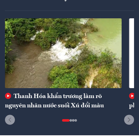
Thanh Hóa khẩn trương làm rõ
nguyên nhân nước suối Xú đổi màu
phí