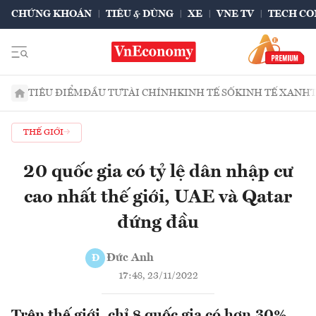
CHỨNG KHOÁN
TIÊU & DÙNG
XE
VNE TV
TECH CO
TIÊU ĐIỂM
ĐẦU TƯ
TÀI CHÍNH
KINH TẾ SỐ
KINH TẾ XANH
THẾ GIỚI
20 quốc gia có tỷ lệ dân nhập cư
cao nhất thế giới, UAE và Qatar
đứng đầu
Đức Anh
Đ
17:48, 23/11/2022
Trên thế giới, chỉ 8 quốc gia có hơn 30%