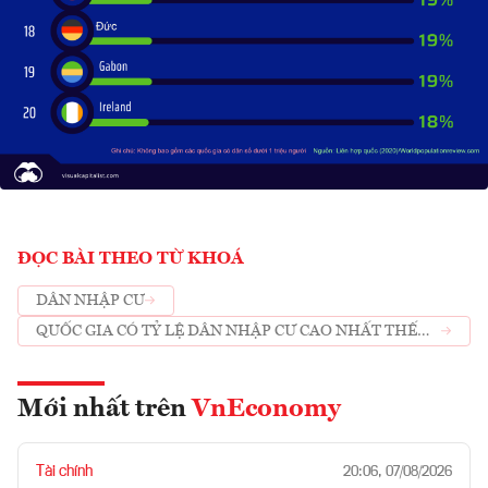
ĐỌC BÀI THEO TỪ KHOÁ
DÂN NHẬP CƯ
QUỐC GIA CÓ TỶ LỆ DÂN NHẬP CƯ CAO NHẤT THẾ
GIỚI
Mới nhất trên
VnEconomy
Tài chính
20:06, 07/08/2026