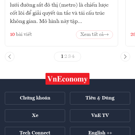
lưới đường sắt đô thị (metro) là chiến lược
cốt lõi để giải quyết ùn tắc và tái cấu trúc
không gian. Mô hình này tập...
10
bài viết
Xem tất cả
2
1
2
3
4
Chứng khoán
Tiêu & Dùng
Xe
VnE TV
Tech Connect
English ++