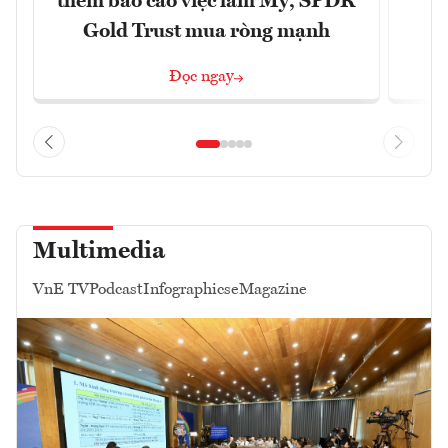
thềm báo cáo việc làm Mỹ, SPDR
Gold Trust mua ròng mạnh
Đọc ngay
Multimedia
VnE TV
Podcast
Infographics
eMagazine