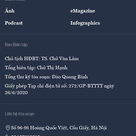
Sự kiện
Nhân lực
Ảnh
eMagazine
Đẹp +
An sinh
Podcast
Infographics
Giải trí
Y tế
Nhà
Ban Biên tập
Ẩm thực
Chủ tịch HĐBT: TS. Chử Văn Lâm
Tổng biên tập: Chử Thị Hạnh
Tổng thư ký tòa soạn: Đào Quang Bính
Giấy phép Tạp chí điện tử số: 272/GP-BTTTT ngày
26/6/2020
Liên hệ tòa soạn
Số 96-98 Hoàng Quốc Việt, Cầu Giấy, Hà Nội