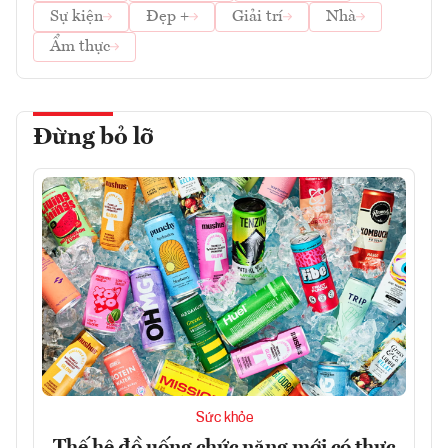
Sự kiện
Đẹp +
Giải trí
Nhà
Ẩm thực
Đừng bỏ lỡ
Sức khỏe
Thế hệ đồ uống chức năng mới có thực