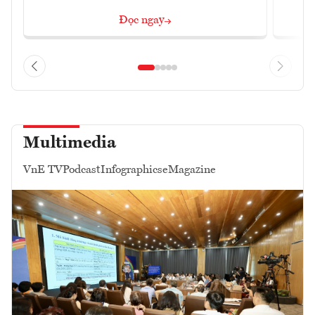
Đọc ngay
Multimedia
VnE TV
Podcast
Infographics
eMagazine