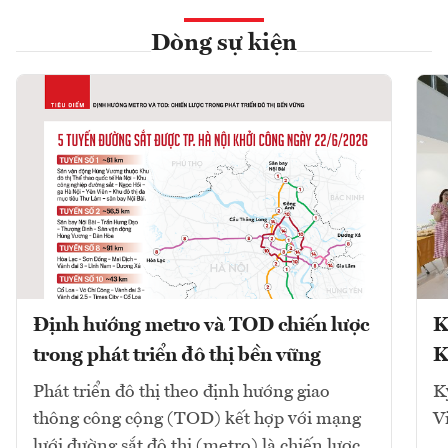
Dòng sự kiện
Định hướng metro và TOD chiến lược
K
trong phát triển đô thị bền vững
K
Phát triển đô thị theo định hướng giao
K
thông công cộng (TOD) kết hợp với mạng
V
lưới đường sắt đô thị (metro) là chiến lược