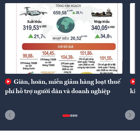
Giãn, hoãn, miễn giảm hàng loạt thuế
phí hỗ trợ người dân và doanh nghiệp
kin