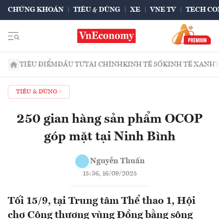
CHỨNG KHOÁN
TIÊU & DÙNG
XE
VNE TV
TECH CO
TIÊU ĐIỂM
ĐẦU TƯ
TÀI CHÍNH
KINH TẾ SỐ
KINH TẾ XANH
TIÊU & DÙNG
250 gian hàng sản phẩm OCOP
góp mặt tại Ninh Bình
Nguyễn Thuấn
15:36, 16/09/2025
Tối 15/9, tại Trung tâm Thể thao 1, Hội
chợ Công thương vùng Đồng bằng sông