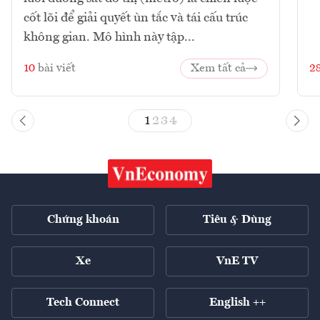
cốt lõi để giải quyết ùn tắc và tái cấu trúc
không gian. Mô hình này tập...
10
bài viết
Xem tất cả
2
1
2
3
4
Chứng khoán
Tiêu & Dùng
Xe
VnE TV
Tech Connect
English ++