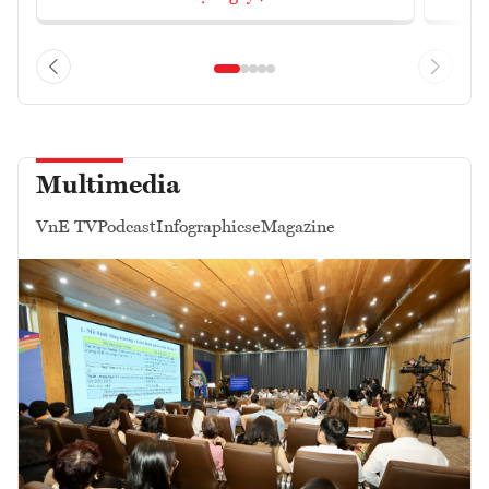
Multimedia
VnE TV
Podcast
Infographics
eMagazine