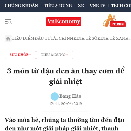
CHỨNG KHOÁN
TIÊU & DÙNG
XE
VNE TV
TECH CO
TIÊU ĐIỂM
ĐẦU TƯ
TÀI CHÍNH
KINH TẾ SỐ
KINH TẾ XANH
SỨC KHỎE
TIÊU & DÙNG
3 món từ đậu đen ăn thay cơm để
giải nhiệt
Băng Hảo
17:41, 20/05/2019
Vào mùa hè, chúng ta thường tìm đến đậu
đen như một giải pháp giải nhiệt, thanh