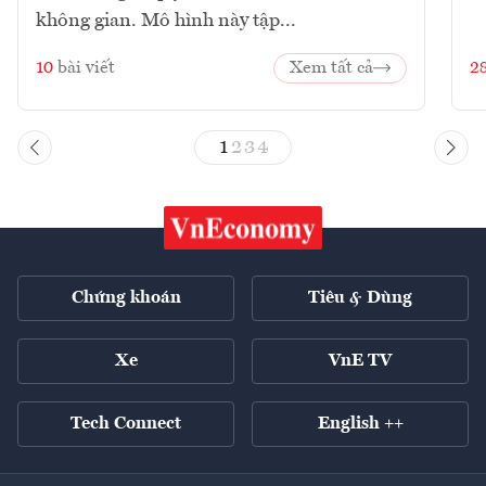
không gian. Mô hình này tập...
10
bài viết
Xem tất cả
2
1
2
3
4
Chứng khoán
Tiêu & Dùng
Xe
VnE TV
Tech Connect
English ++