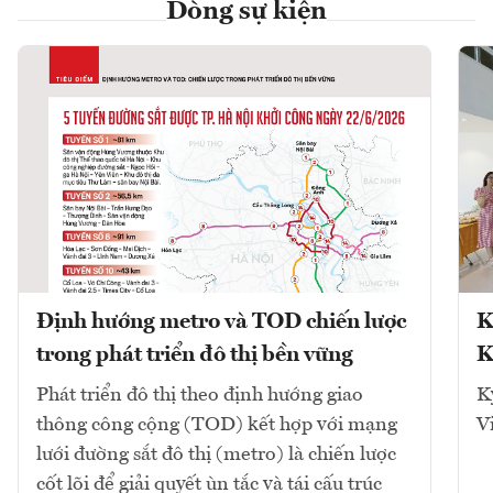
Dòng sự kiện
Định hướng metro và TOD chiến lược
K
trong phát triển đô thị bền vững
K
Phát triển đô thị theo định hướng giao
K
thông công cộng (TOD) kết hợp với mạng
V
lưới đường sắt đô thị (metro) là chiến lược
cốt lõi để giải quyết ùn tắc và tái cấu trúc