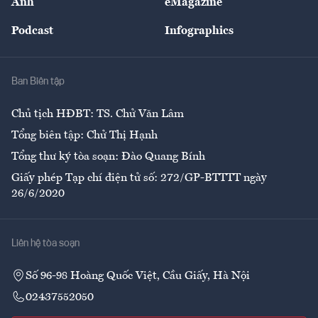
Ảnh
eMagazine
Đẹp +
An sinh
Podcast
Infographics
Giải trí
Y tế
Nhà
Ban Biên tập
Ẩm thực
Chủ tịch HĐBT: TS. Chử Văn Lâm
Tổng biên tập: Chử Thị Hạnh
Tổng thư ký tòa soạn: Đào Quang Bính
Giấy phép Tạp chí điện tử số: 272/GP-BTTTT ngày
26/6/2020
Liên hệ tòa soạn
Số 96-98 Hoàng Quốc Việt, Cầu Giấy, Hà Nội
02437552050