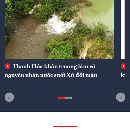
Thanh Hóa khẩn trương làm rõ
nguyên nhân nước suối Xú đổi màu
kin