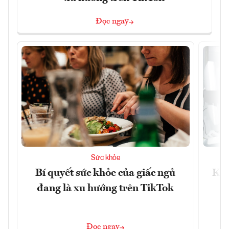
Đọc ngay
Sức khỏe
Bí quyết sức khỏe của giấc ngủ
Khá
đang là xu hướng trên TikTok
Đọc ngay