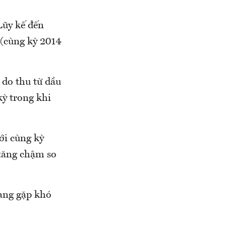
Lũy kế đến
 (cùng kỳ 2014
do thu từ dầu
kỳ trong khi
ới cùng kỳ
tăng chậm so
đang gặp khó