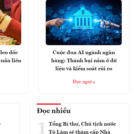
leo dốc
Cuộc đua AI ngành ngân
tuần liên
hàng: Thành bại nằm ở dữ
liệu và kiểm soát rủi ro
Đọc ngay
Đọc nhiều
1
Tổng Bí thư, Chủ tịch nước
y
Tô Lâm sẽ thăm cấp Nhà