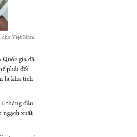
n cho Việt Nam
h Quốc gia đã
hể phải đối
 là khá tích
 6 tháng đầu
m ngạch xuất