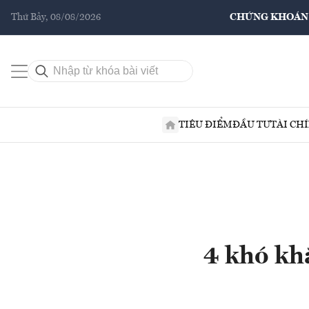
Thứ Bảy, 08/08/2026
CHỨNG KHOÁN
TIÊU ĐIỂM
ĐẦU TƯ
TÀI CH
4 khó kh