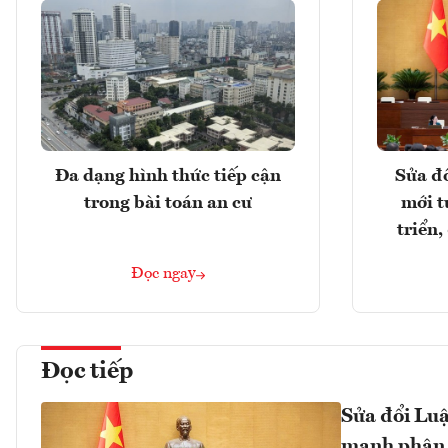
Đa dạng hình thức tiếp cận
Sửa đổ
trong bài toán an cư
mới t
triển
Đọc ngay
Đọc tiếp
Sửa đổi Luậ
mạnh phân