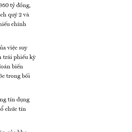
950 tỷ đồng,
ch quý 2 và
phiếu chính
ủa việc suy
 trái phiếu kỳ
đoán biến
ớc trong bối
ng tín dụng
ổ chức tín