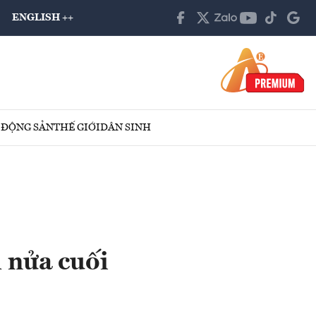
ENGLISH ++
 ĐỘNG SẢN
THẾ GIỚI
DÂN SINH
 nửa cuối