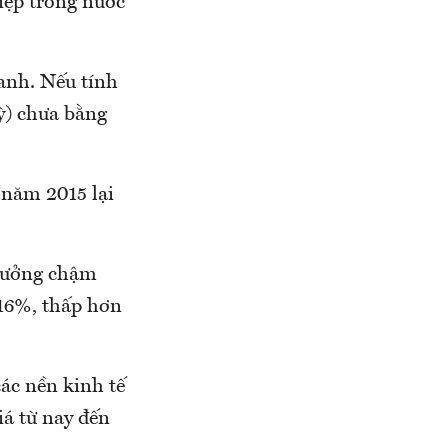
iệp trong nước
anh. Nếu tính
ỳ) chưa bằng
 năm 2015 lại
trưởng chậm
,16%, thấp hơn
các nền kinh tế
iá từ nay đến