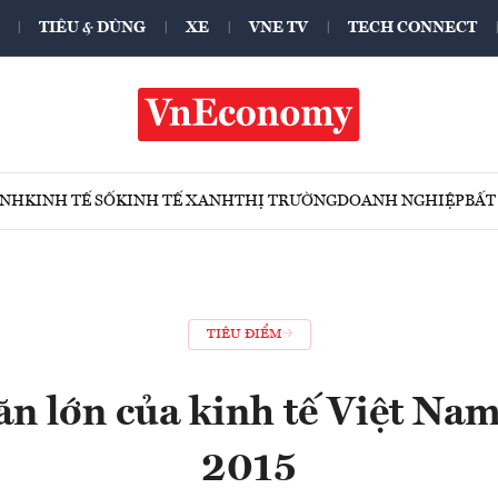
TIÊU & DÙNG
XE
VNE TV
TECH CONNECT
ÍNH
KINH TẾ SỐ
KINH TẾ XANH
THỊ TRƯỜNG
DOANH NGHIỆP
BẤT
TIÊU ĐIỂM
ăn lớn của kinh tế Việt Nam
2015