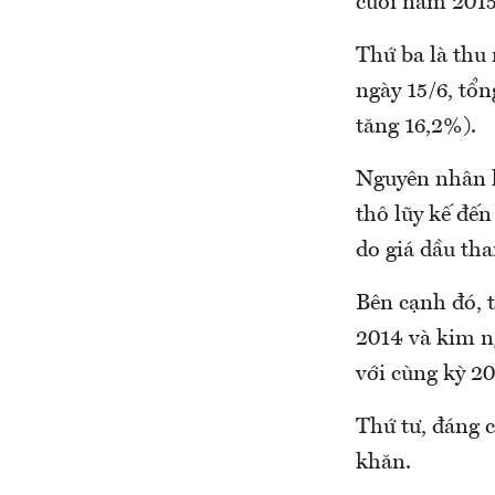
cuối năm 2015
Thứ ba là thu
ngày 15/6, tổ
tăng 16,2%).
Nguyên nhân k
thô lũy kế đến
do giá dầu th
Bên cạnh đó, 
2014 và kim n
với cùng kỳ 20
Thứ tư, đáng 
khăn.