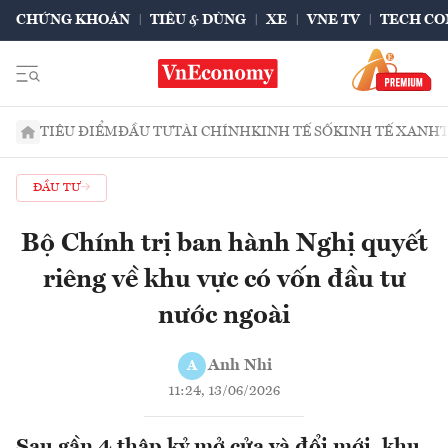
CHỨNG KHOÁN
TIÊU & DÙNG
XE
VNE TV
TECH CO
TIÊU ĐIỂM
ĐẦU TƯ
TÀI CHÍNH
KINH TẾ SỐ
KINH TẾ XANH
ĐẦU TƯ
Bộ Chính trị ban hành Nghị quyết
riêng về khu vực có vốn đầu tư
nước ngoài
Anh Nhi
A
11:24, 13/06/2026
Sau gần 4 thập kỷ mở cửa và đổi mới, khu