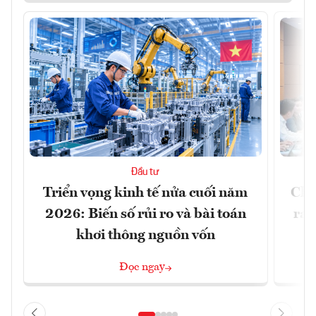
Đầu tư
Triển vọng kinh tế nửa cuối năm
Chủ
2026: Biến số rủi ro và bài toán
ra 
khơi thông nguồn vốn
Đọc ngay