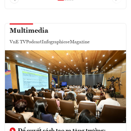
Multimedia
VnE TV
Podcast
Infographics
eMagazine
Để quyết sách tạo ra tăng trưởng: