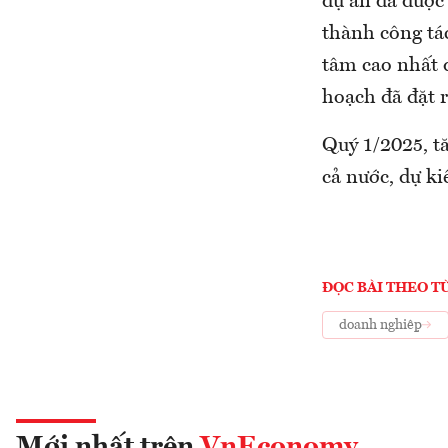
dự án đã được
thành công tác
tâm cao nhất 
hoạch đã đặt 
Quý 1/2025, t
cả nước, dự k
ĐỌC BÀI THEO T
doanh nghiệp