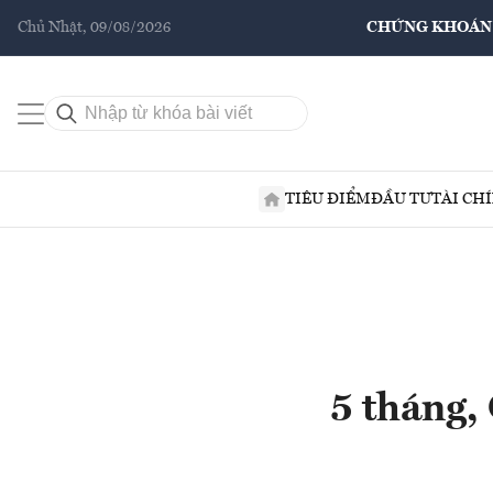
Chủ Nhật, 09/08/2026
CHỨNG KHOÁN
TIÊU ĐIỂM
ĐẦU TƯ
TÀI CH
5 tháng,