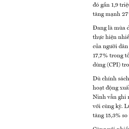
đó gần 1,9 tri
tăng mạnh 27
Đang là mùa d
thực hiện nhi
của người dân
17,7% trong tổ
dùng (CPI) tr
Dù chính sách
hoạt động xuấ
Ninh vẫn ghi 
với cùng kỳ. 
tăng 15,3% so