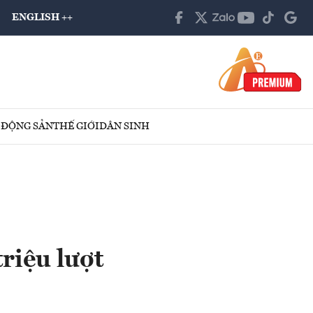
ENGLISH ++
 ĐỘNG SẢN
THẾ GIỚI
DÂN SINH
riệu lượt