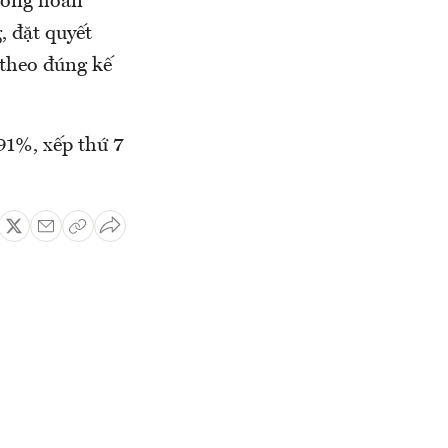
hóng hoàn
, đặt quyết
 theo đúng kế
91%, xếp thứ 7
.