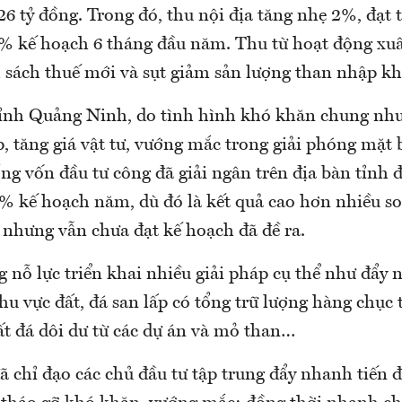
6 tỷ đồng. Trong đó, thu nội địa tăng nhẹ 2%, đạt t
% kế hoạch 6 tháng đầu năm. Thu từ hoạt động xu
 sách thuế mới và sụt giảm sản lượng than nhập k
nh Quảng Ninh, do tình hình khó khăn chung như
ấp, tăng giá vật tư, vướng mắc trong giải phóng mặt 
ổng vốn đầu tư công đã giải ngân trên địa bàn tỉnh đ
% kế hoạch năm, dù đó là kết quả cao hơn nhiều so
 nhưng vẫn chưa đạt kế hoạch đã đề ra.
 nỗ lực triển khai nhiều giải pháp cụ thể như đẩy 
hu vực đất, đá san lấp có tổng trữ lượng hàng chục 
t đá dôi dư từ các dự án và mỏ than…
̃ chỉ đạo các chủ đầu tư tập trung đẩy nhanh tiến đ