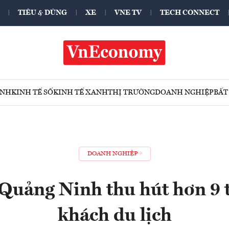
TIÊU & DÙNG
XE
VNE TV
TECH CONNECT
ÍNH
KINH TẾ SỐ
KINH TẾ XANH
THỊ TRƯỜNG
DOANH NGHIỆP
BẤT
DOANH NGHIỆP
 Quảng Ninh thu hút hơn 9 t
khách du lịch