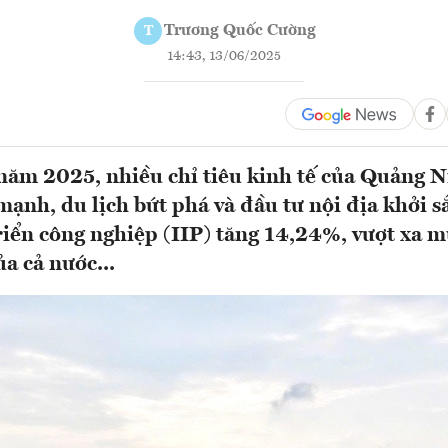
Trương Quốc Cường
T
14:43, 13/06/2025
năm 2025, nhiều chỉ tiêu kinh tế của Quảng N
ạnh, du lịch bứt phá và đầu tư nội địa khởi sắ
triển công nghiệp (IIP) tăng 14,24%, vượt xa 
a cả nước...