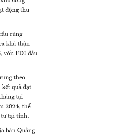
 khu công
ạt động thu
 cầu cùng
ra khá thận
5, vốn FDI đầu
trung theo
 kết quả đạt
tháng tại
ăm 2024, thể
tư tại tỉnh.
địa bàn Quảng