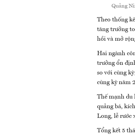
Quảng Nin
Theo thống kê
tăng trưởng t
hồi và mở rộn
Hai ngành công
trưởng ổn định
so với cùng kỳ
cùng kỳ năm 
Thế mạnh du l
quảng bá, kíc
Long, lễ rước 
Tổng kết 5 th