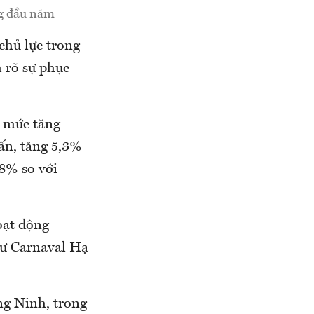
ng đầu năm
chủ lực trong
 rõ sự phục
ì mức tăng
tấn, tăng 5,3%
,8% so với
oạt động
hư Carnaval Hạ
ng Ninh, trong