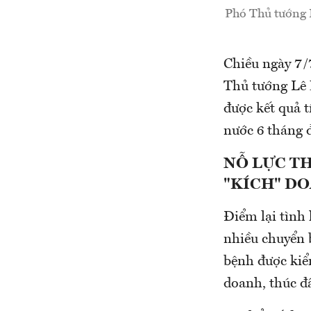
Phó Thủ tướng L
Chiều ngày 7/
Thủ tướng Lê 
được kết quả t
nước 6 tháng
NỖ LỰC T
"KÍCH" D
Điểm lại tình 
nhiều chuyển b
bệnh được kiểm
doanh, thúc đẩ