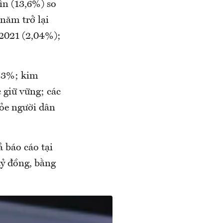
ìn (13,6%) so
năm trở lại
 2021 (2,04%);
7,3%; kim
 giữ vững; các
hỏe người dân
 báo cáo tại
tỷ đồng, bằng