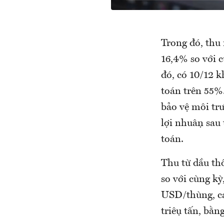
Trong đó, thu 
16,4% so với c
đó, có 10/12 kh
toán trên 55%.
bảo vệ môi trươ
lợi nhuận sau
toán.
Thu từ dầu thô
so với cùng kỳ
USD/thùng, cao
triệu tấn, bằ