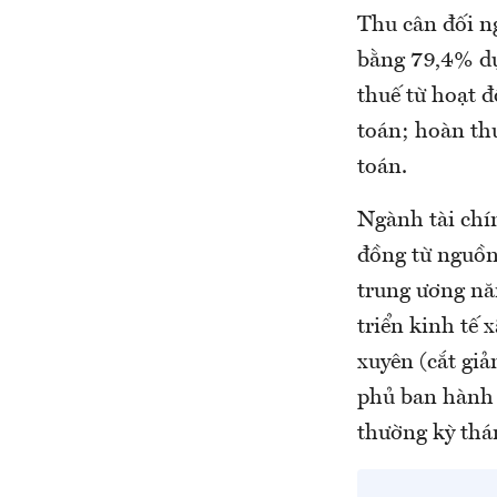
Thu cân đối n
bằng 79,4% dự
thuế từ hoạt 
toán; hoàn thu
toán.
Ngành tài chí
đồng từ nguồn 
trung ương nă
triển kinh tế 
xuyên (cắt gi
phủ ban hành 
thường kỳ thá