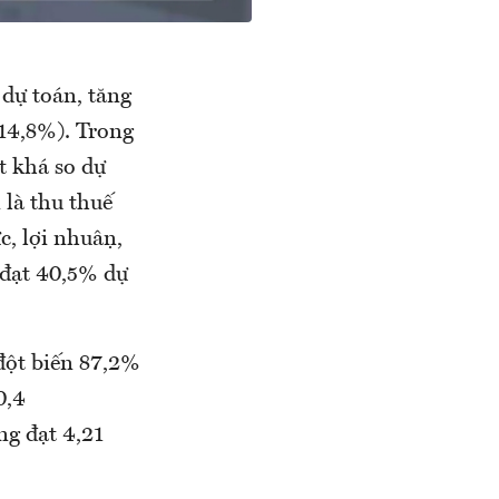
 dự toán, tăng
g 14,8%). Trong
t khá so dự
 là thu thuế
, lợi nhuận,
c đạt 40,5% dự
 đột biến 87,2%
0,4
g đạt 4,21