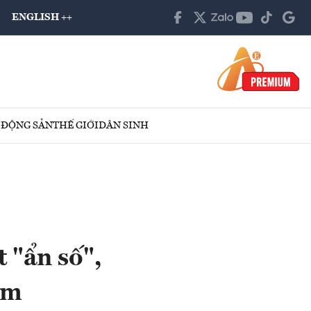
ENGLISH ++
 ĐỘNG SẢN
THẾ GIỚI
DÂN SINH
 "ẩn số",
ăm