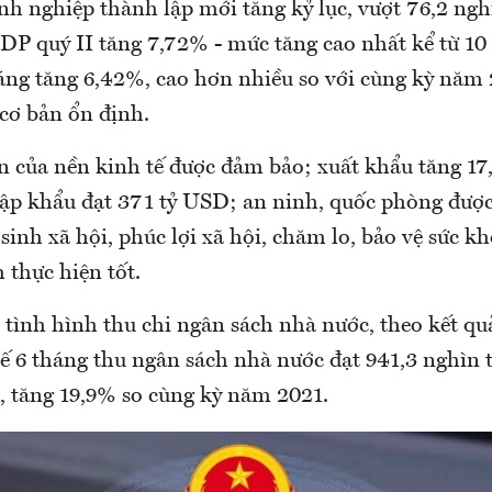
nh nghiệp thành lập mới tăng kỷ lục, vượt 76,2 ngh
DP quý II tăng 7,72% - mức tăng cao nhất kể từ 10 
áng tăng 6,42%, cao hơn nhiều so với cùng kỳ năm
á cơ bản ổn định.
ớn của nền kinh tế được đảm bảo; xuất khẩu tăng 1
ập khẩu đạt 371 tỷ USD; an ninh, quốc phòng được
sinh xã hội, phúc lợi xã hội, chăm lo, bảo vệ sức k
 thực hiện tốt.
tình hình thu chi ngân sách nhà nước, theo kết quả
 kế 6 tháng thu ngân sách nhà nước đạt 941,3 nghìn 
, tăng 19,9% so cùng kỳ năm 2021.