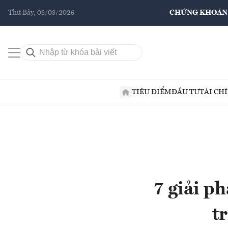
Thứ Bảy, 08/08/2026
CHỨNG KHOÁN
TIÊU ĐIỂM
ĐẦU TƯ
TÀI CH
7 giải p
t