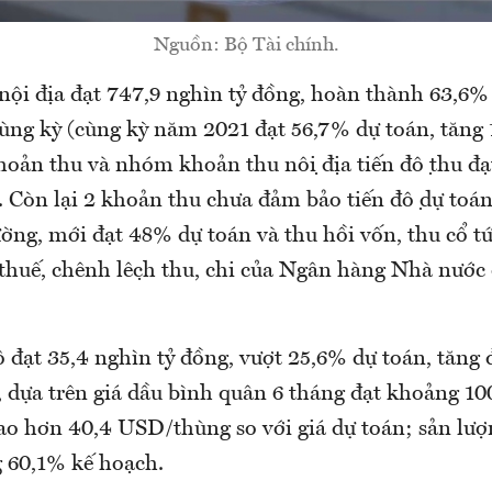
Nguồn: Bộ Tài chính.
nội địa đạt 747,9 nghìn tỷ đồng, hoàn thành 63,6%
ùng kỳ (cùng kỳ năm 2021 đạt 56,7% dự toán, tăn
oản thu và nhóm khoản thu nội địa tiến độ thu đạ
 Còn lại 2 khoản thu chưa đảm bảo tiến độ dự toán
̀ng, mới đạt 48% dự toán và thu hồi vốn, thu cổ tức
 thuế, chênh lệch thu, chi của Ngân hàng Nhà nướ
 đạt 35,4 nghìn tỷ đồng, vượt 25,6% dự toán, tăng
, dựa trên giá dầu bình quân 6 tháng đạt khoảng 10
 hơn 40,4 USD/thùng so với giá dự toán; sản lượn
ng 60,1% kế hoạch.