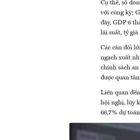
Cụ thể, số doa
với cùng kỳ; G
đây, GDP 6 th
lãi suất, tỷ gi
Các cân đối l
ngạch xuất nh
chính sách an 
được quan tâm
Liên quan đến 
hội nghị, lũy
66,7% dự toán