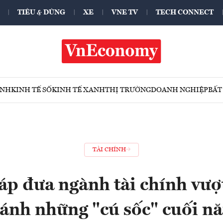
TIÊU & DÙNG
XE
VNE TV
TECH CONNECT
ÍNH
KINH TẾ SỐ
KINH TẾ XANH
THỊ TRƯỜNG
DOANH NGHIỆP
BẤT
TÀI CHÍNH
háp đưa ngành tài chính vượt
ránh những "cú sốc" cuối n