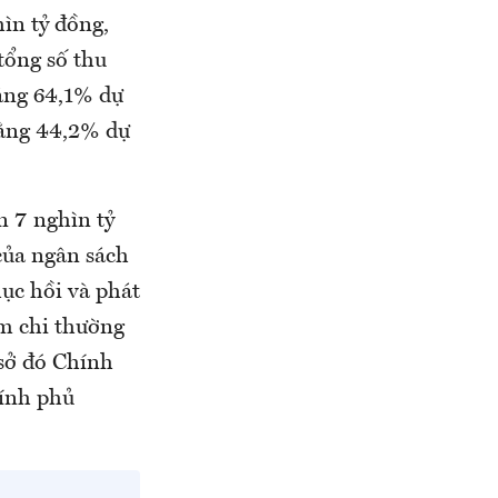
ìn tỷ đồng,
tổng số thu
bằng 64,1% dự
 bằng 44,2% dự
 7 nghìn tỷ
 của ngân sách
ục hồi và phát
ệm chi thường
 sở đó Chính
hính phủ