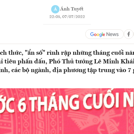
Ánh Tuyết
Á
22:05, 07/07/2022
ch thức, "ẩn số" rình rập những tháng cuối n
ỉ tiêu phấn đấu, Phó Thủ tướng Lê Minh Khái
ính, các bộ ngành, địa phương tập trung vào 7 