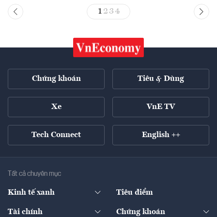
1
2
3
4
Chứng khoán
Tiêu & Dùng
Xe
VnE TV
Tech Connect
English ++
Tất cả chuyên mục
Kinh tế xanh
Tiêu điểm
Chuyển động xanh
Tài chính
Chứng khoán