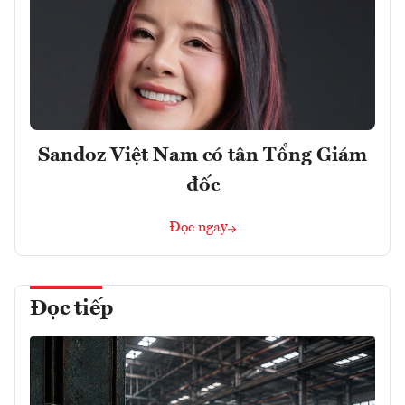
Sandoz Việt Nam có tân Tổng Giám
đốc
Đọc ngay
Đọc tiếp