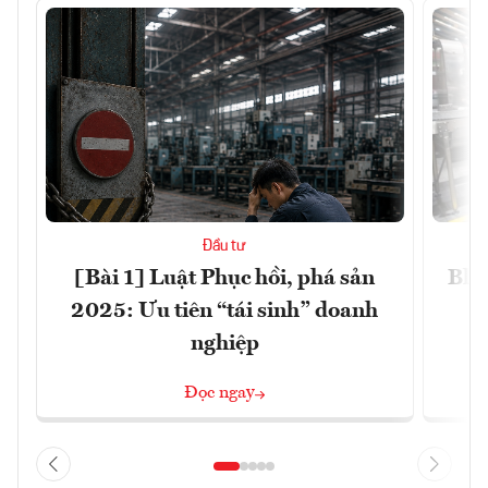
Đầu tư
[Bài 1] Luật Phục hồi, phá sản
Blo
2025: Ưu tiên “tái sinh” doanh
nghiệp
Đọc ngay