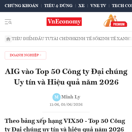
CHỨNG KHOÁN
TIÊU & DÙNG
XE
VNE TV
TECH CO
TIÊU ĐIỂM
ĐẦU TƯ
TÀI CHÍNH
KINH TẾ SỐ
KINH TẾ XANH
DOANH NGHIỆP
AIG vào Top 50 Công ty Đại chúng
Uy tín và Hiệu quả năm 2026
Minh Ly
M
11:06, 05/06/2026
Theo bảng xếp hạng VIX50 - Top 50 Công
ty Đại chúng uy tín và hiệu quả năm 2026