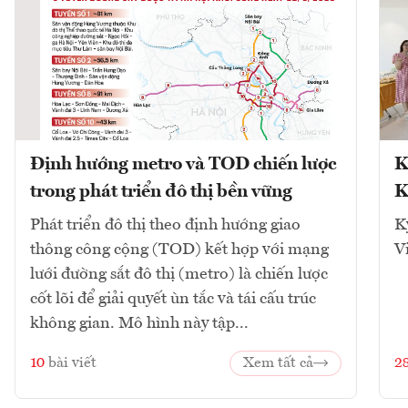
Định hướng metro và TOD chiến lược
K
trong phát triển đô thị bền vững
K
Phát triển đô thị theo định hướng giao
K
thông công cộng (TOD) kết hợp với mạng
V
lưới đường sắt đô thị (metro) là chiến lược
cốt lõi để giải quyết ùn tắc và tái cấu trúc
không gian. Mô hình này tập...
10
bài viết
Xem tất cả
2