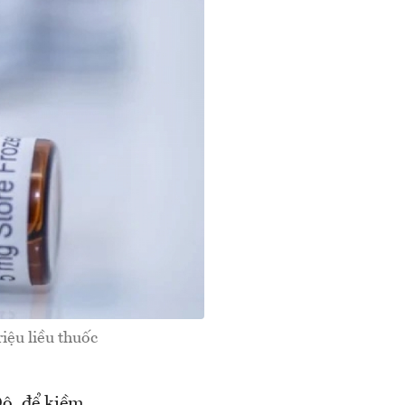
iệu liều thuốc
ộ, để kiềm