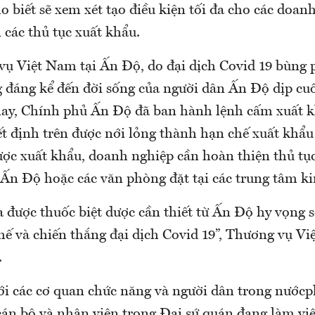
 biết sẽ xem xét tạo điều kiện tối đa cho các doan
 các thủ tục xuất khẩu.
ụ Việt Nam tại Ấn Độ, do đại dịch Covid 19 bùng
 đáng kể đến đời sống của người dân Ấn Độ dịp cuố
ay, Chính phủ Ấn Độ đã ban hành lệnh cấm xuất 
ết định trên được nới lỏng thành hạn chế xuất khẩu
ược xuất khẩu, doanh nghiệp cần hoàn thiện thủ tục
Ấn Độ hoặc các văn phòng đặt tại các trung tâm kin
 được thuốc biệt dược cần thiết từ Ấn Độ hy vọng 
hế và chiến thắng đại dịch Covid 19”, Thương vụ Vi
.
i các cơ quan chức năng và người dân trong nước
 cán bộ và nhân viên trong Đại sứ quán đang làm vi