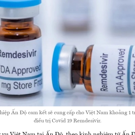
iệp Ấn Độ cam kết sẽ cung cấp cho Việt Nam khoảng 1 tr
điều trị Covid 19 Remdesivir.
 vụ Việt Nam tại Ấn Độ, theo kinh nghiệm từ Ấn Đ