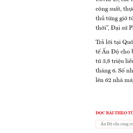
công suất, thự
thủ từng giờ 
thời”, Đại sứ
Trả lời tại Q
tế Ấn Độ cho 
từ 3,8 triệu l
tháng 6. Số n
lên 62 nhà máy
ĐỌC BÀI THEO T
Ấn Độ sẵn sàng cu