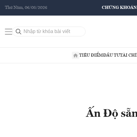
Thứ Năm, 06/08/2026
CHỨNG KHOÁN
TIÊU ĐIỂM
ĐẦU TƯ
TÀI CH
Ấn Độ sẵn 