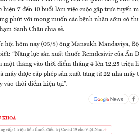
c hiện 7 đến 10 buổi làm việc cuộc gặp trực tuyến m
từng phút với mong muốn các bệnh nhân sớm có thuố
 Phạm Sanh Châu chia sẻ.
uốc hội hôm nay (03/8) ông Mansukh Mandaviya, Bộ
biết: “Năng lực sản xuất thuốc Remdesivir của Ấn
iều một tháng vào thời điểm tháng 4 lên 12,25 triệu l
hà máy được cấp phép sản xuất tăng từ 22 nhà máy 
 vào thời điểm hiện tại”.
Ừ KHOÁ
ng cấp 1 triệu liều thuốc điều trị Covid 19 cho Việt Nam