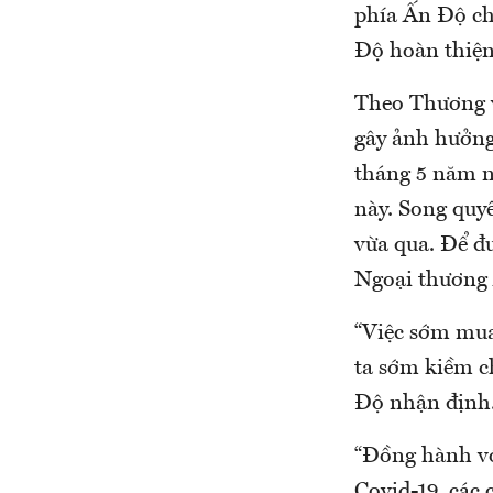
phía Ấn Độ cho
Độ hoàn thiện
Theo Thương v
gây ảnh hưởng
tháng 5 năm n
này. Song quy
vừa qua. Để đ
Ngoại thương 
“Việc sớm mua
ta sớm kiềm c
Độ nhận định
“Đồng hành vớ
Covid-19, các