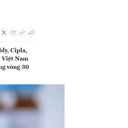
dy, Cipla,
o Việt Nam
ong vòng 30