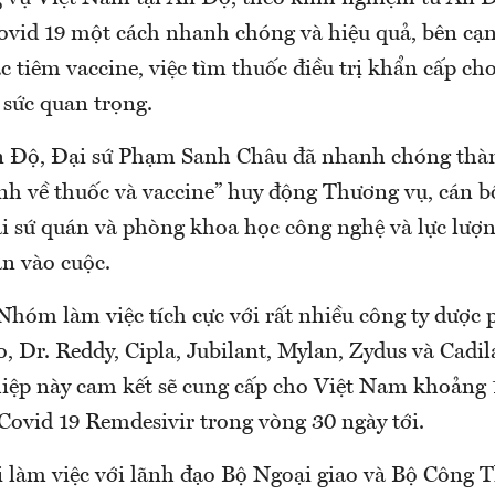
Covid 19 một cách nhanh chóng và hiệu quả, bên cạn
c tiêm vaccine, việc tìm thuốc điều trị khẩn cấp c
 sức quan trọng.
Ấn Độ, Đại sứ Phạm Sanh Châu đã nhanh chóng th
h về thuốc và vaccine” huy động Thương vụ, cán b
ại sứ quán và phòng khoa học công nghệ và lực lượ
án vào cuộc.
 Nhóm làm việc tích cực với rất nhiều công ty dược
 Dr. Reddy, Cipla, Jubilant, Mylan, Zydus và Cadil
iệp này cam kết sẽ cung cấp cho Việt Nam khoảng 1 
 Covid 19 Remdesivir trong vòng 30 ngày tới.
i làm việc với lãnh đạo Bộ Ngoại giao và Bộ Công