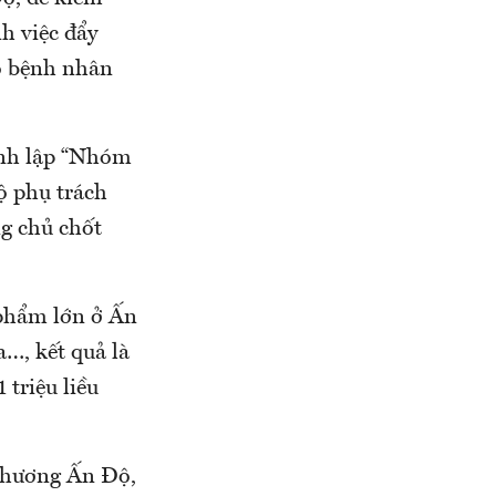
h việc đẩy
ho bệnh nhân
ành lập “Nhóm
ộ phụ trách
ng chủ chốt
 phẩm lớn ở Ấn
a…, kết quả là
triệu liều
 Thương Ấn Độ,