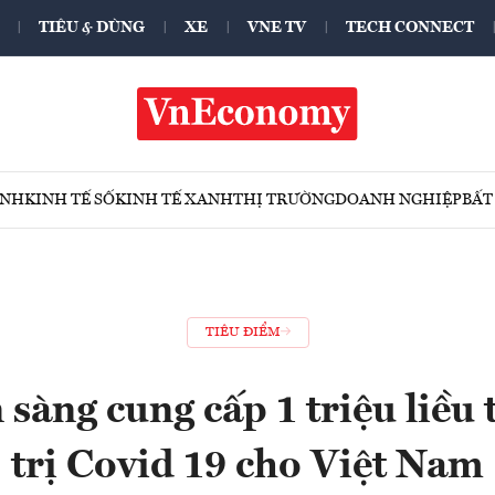
TIÊU & DÙNG
XE
VNE TV
TECH CONNECT
ÍNH
KINH TẾ SỐ
KINH TẾ XANH
THỊ TRƯỜNG
DOANH NGHIỆP
BẤT
TIÊU ĐIỂM
sàng cung cấp 1 triệu liều
trị Covid 19 cho Việt Nam