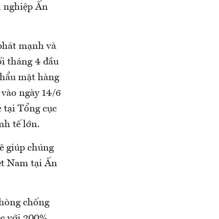
h nghiệp Ấn
 phát mạnh và
i tháng 4 đầu
khẩu mặt hàng
 vào ngày 14/6
 tại Tổng cục
h tế lớn.
sẽ giúp chúng
ệt Nam tại Ấn
phòng chống
ệc với 200%