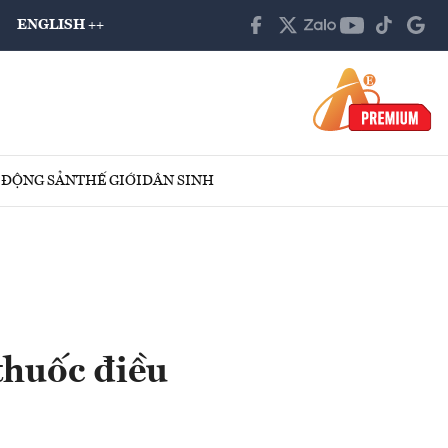
ENGLISH ++
 ĐỘNG SẢN
THẾ GIỚI
DÂN SINH
 thuốc điều