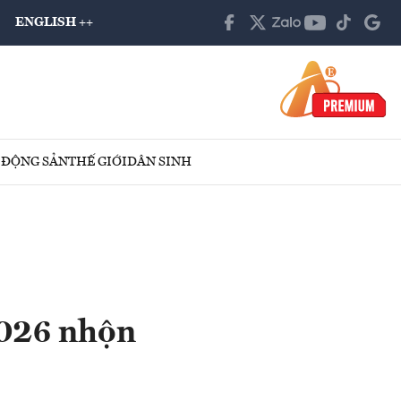
ENGLISH ++
 ĐỘNG SẢN
THẾ GIỚI
DÂN SINH
2026 nhộn