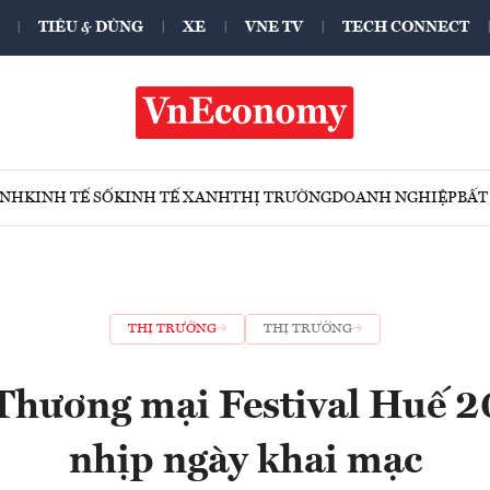
TIÊU & DÙNG
XE
VNE TV
TECH CONNECT
ÍNH
KINH TẾ SỐ
KINH TẾ XANH
THỊ TRƯỜNG
DOANH NGHIỆP
BẤT
THỊ TRƯỜNG
THỊ TRƯỜNG
Thương mại Festival Huế 
nhịp ngày khai mạc