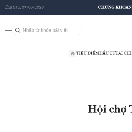
Thứ Sáu, 07/08/2026
CHỨNG KHOÁN
TIÊU ĐIỂM
ĐẦU TƯ
TÀI CH
Hội chợ 