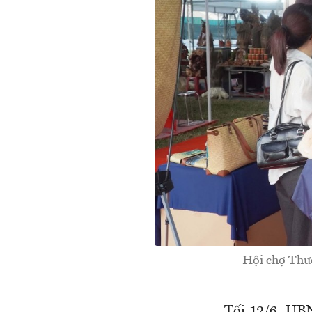
Hội chợ Thươ
Tối 12/6, UB