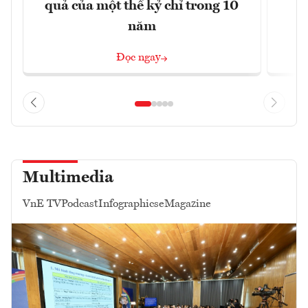
quả của một thế kỷ chỉ trong 10
năm
Đọc ngay
Multimedia
VnE TV
Podcast
Infographics
eMagazine