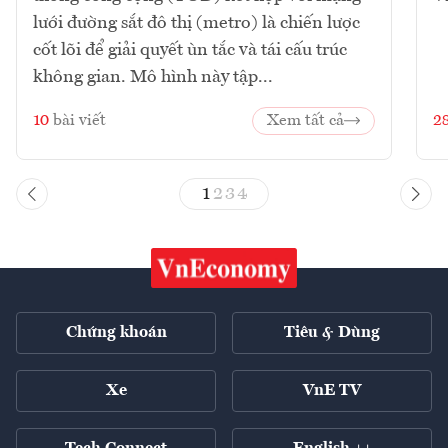
lưới đường sắt đô thị (metro) là chiến lược
cốt lõi để giải quyết ùn tắc và tái cấu trúc
không gian. Mô hình này tập...
10
bài viết
Xem tất cả
2
1
2
3
4
Chứng khoán
Tiêu & Dùng
Xe
VnE TV