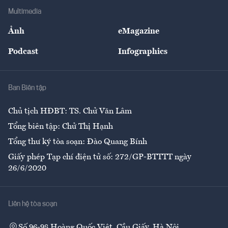
Địa phương
Thị trường
Bảo hiểm
Multimedia
Sự kiện
Nhân lực
Ảnh
eMagazine
Đẹp +
An sinh
Podcast
Infographics
Giải trí
Y tế
Nhà
Ban Biên tập
Ẩm thực
Chủ tịch HĐBT: TS. Chử Văn Lâm
Tổng biên tập: Chử Thị Hạnh
Tổng thư ký tòa soạn: Đào Quang Bính
Giấy phép Tạp chí điện tử số: 272/GP-BTTTT ngày
26/6/2020
Liên hệ tòa soạn
Số 96-98 Hoàng Quốc Việt, Cầu Giấy, Hà Nội