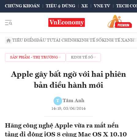
CHỨNG KHOÁN
TIÊU & DÙNG
XE
VNE TV
TECH CO
TIÊU ĐIỂM
ĐẦU TƯ
TÀI CHÍNH
KINH TẾ SỐ
KINH TẾ XANH
SẢN PHẨM - THỊ TRƯỜNG
KINH TẾ SỐ
Apple gây bất ngờ với hai phiên
bản điều hành mới
Tâm Anh
T
14:19, 03/06/2014
Hãng công nghệ Apple vừa ra mắt nền
tảng di động iOS 8 cùng Mac OS X 10.10