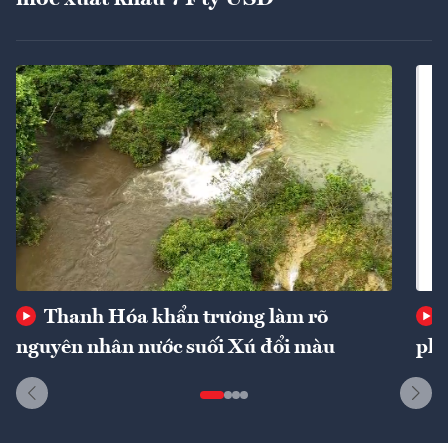
Thanh Hóa khẩn trương làm rõ
nguyên nhân nước suối Xú đổi màu
phí