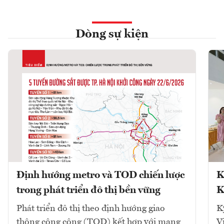
Dòng sự kiện
Định hướng metro và TOD chiến lược
K
trong phát triển đô thị bền vững
K
Phát triển đô thị theo định hướng giao
K
thông công cộng (TOD) kết hợp với mạng
V