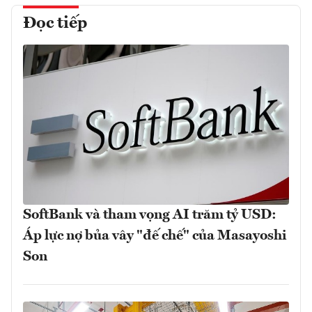
Đọc tiếp
SoftBank và tham vọng AI trăm tỷ USD:
Áp lực nợ bủa vây "đế chế" của Masayoshi
Son