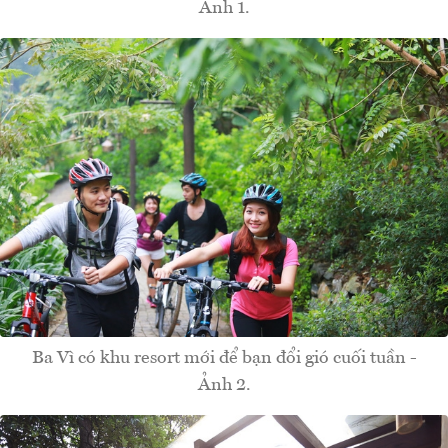
Ảnh 1.
Ba Vì có khu resort mới để bạn đổi gió cuối tuần -
Ảnh 2.