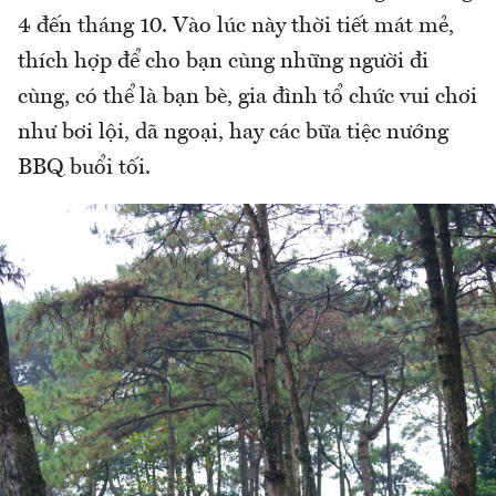
4 đến tháng 10. Vào lúc này thời tiết mát mẻ,
thích hợp để cho bạn cùng những người đi
cùng, có thể là bạn bè, gia đình tổ chức vui chơi
như bơi lội, dã ngoại, hay các bữa tiệc nướng
BBQ buổi tối.