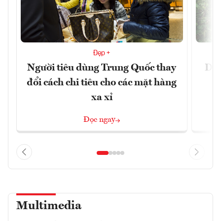
Đẹp +
Người tiêu dùng Trung Quốc thay
Du 
đổi cách chi tiêu cho các mặt hàng
xa xỉ
Đọc ngay
Multimedia