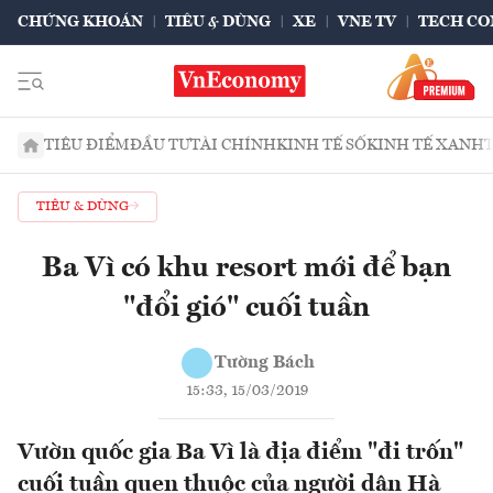
CHỨNG KHOÁN
TIÊU & DÙNG
XE
VNE TV
TECH CO
TIÊU ĐIỂM
ĐẦU TƯ
TÀI CHÍNH
KINH TẾ SỐ
KINH TẾ XANH
TIÊU & DÙNG
Ba Vì có khu resort mới để bạn
"đổi gió" cuối tuần
Tường Bách
15:33, 15/03/2019
Vườn quốc gia Ba Vì là địa điểm "đi trốn"
cuối tuần quen thuộc của người dân Hà