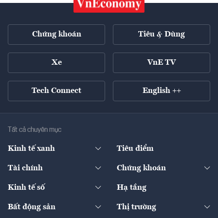
Chứng khoán
Tiêu & Dùng
Xe
VnE TV
Tech Connect
English ++
Tất cả chuyên mục
Kinh tế xanh
Tiêu điểm
Chuyển động xanh
Tài chính
Chứng khoán
Pháp lý
Ngân hàng
Doanh nghiệp niêm yết
Kinh tế số
Hạ tầng
Thương hiệu xanh
Thị trường vốn
Thị trường
Sản phẩm - Thị trường
Bất động sản
Thị trường
Diễn đàn
Thuế
Đầu tư
Tài sản số