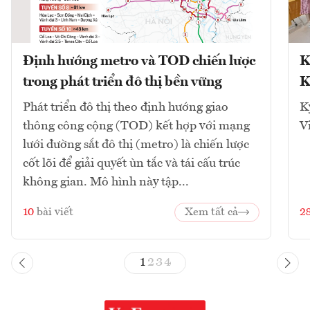
Định hướng metro và TOD chiến lược
K
trong phát triển đô thị bền vững
K
Phát triển đô thị theo định hướng giao
K
thông công cộng (TOD) kết hợp với mạng
V
lưới đường sắt đô thị (metro) là chiến lược
cốt lõi để giải quyết ùn tắc và tái cấu trúc
không gian. Mô hình này tập...
10
bài viết
Xem tất cả
2
1
2
3
4