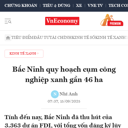
CHỨNG KHOÁN
TIÊU & DÙNG
XE
VNE TV
TECH CO
TIÊU ĐIỂM
ĐẦU TƯ
TÀI CHÍNH
KINH TẾ SỐ
KINH TẾ XANH
KINH TẾ XANH
Bắc Ninh quy hoạch cụm công
nghiệp xanh gần 46 ha
Nhĩ Anh
N
07:37, 15/09/2025
Tính đến nay, Bắc Ninh đã thu hút của
3.363 dự án FDI, với tổng vốn đăng ký lũy