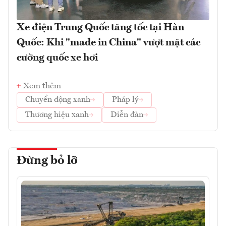
Xe điện Trung Quốc tăng tốc tại Hàn
Quốc: Khi "made in China" vượt mặt các
cường quốc xe hơi
Xem thêm
Chuyển động xanh
Pháp lý
Thương hiệu xanh
Diễn đàn
Đừng bỏ lỡ