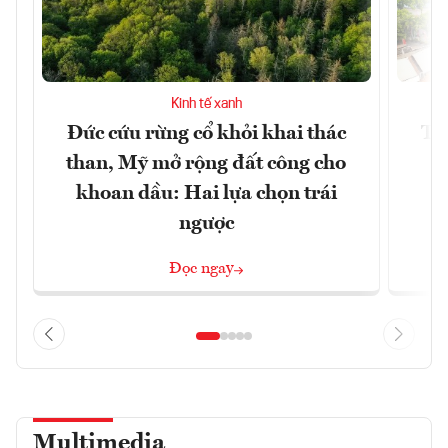
Kinh tế xanh
Đức cứu rừng cổ khỏi khai thác
Tâ
than, Mỹ mở rộng đất công cho
k
khoan dầu: Hai lựa chọn trái
ngược
Đọc ngay
Multimedia