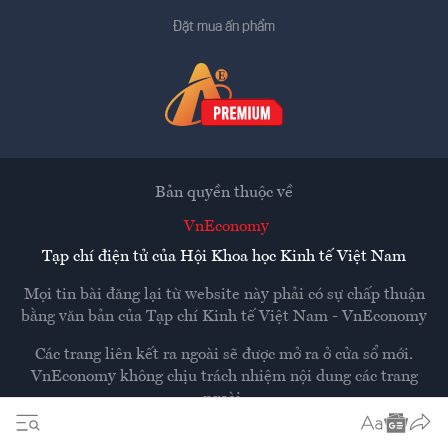
Đặt mua ấn phẩm
Bản quyền thuộc về
VnEconomy
Tạp chí điện tử của Hội Khoa học Kinh tế Việt Nam
Mọi tin bài đăng lại từ website này phải có sự chấp thuận
bằng văn bản của
Tạp chí Kinh tế Việt Nam - VnEconomy
Các trang liên kết ra ngoài sẽ được mở ra ở cửa sổ mới.
VnEconomy không chịu trách nhiệm nội dung các trang
ngoài.