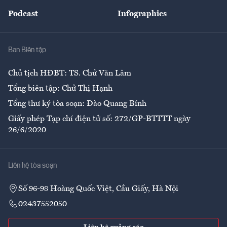
Đẹp +
An sinh
Podcast
Infographics
Giải trí
Y tế
Nhà
Ban Biên tập
Ẩm thực
Chủ tịch HĐBT: TS. Chử Văn Lâm
Tổng biên tập: Chử Thị Hạnh
Tổng thư ký tòa soạn: Đào Quang Bính
Giấy phép Tạp chí điện tử số: 272/GP-BTTTT ngày
26/6/2020
Liên hệ tòa soạn
Số 96-98 Hoàng Quốc Việt, Cầu Giấy, Hà Nội
02437552050