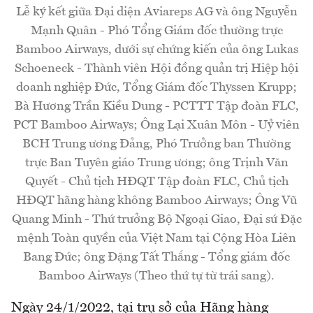
Lễ ký kết giữa Đại diện Aviareps AG và ông Nguyễn
Mạnh Quân - Phó Tổng Giám đốc thường trực
Bamboo Airways, dưới sự chứng kiến của ông Lukas
Schoeneck - Thành viên Hội đồng quản trị Hiệp hội
doanh nghiệp Đức, Tổng Giám đốc Thyssen Krupp;
Bà Hương Trần Kiều Dung - PCTTT Tập đoàn FLC,
PCT Bamboo Airways; Ông Lại Xuân Môn - Uỷ viên
BCH Trung ương Đảng, Phó Trưởng ban Thường
trực Ban Tuyên giáo Trung ương; ông Trịnh Văn
Quyết - Chủ tịch HĐQT Tập đoàn FLC, Chủ tịch
HĐQT hãng hàng không Bamboo Airways; Ông Vũ
Quang Minh - Thứ trưởng Bộ Ngoại Giao, Đại sứ Đặc
mệnh Toàn quyền của Việt Nam tại Cộng Hòa Liên
Bang Đức; ông Đặng Tất Thắng - Tổng giám đốc
Bamboo Airways (Theo thứ tự từ trái sang).
Ngày 24/1/2022, tại trụ sở của Hãng hàng