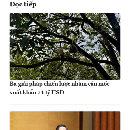
Đọc tiếp
Ba giải pháp chiến lược nhằm cán mốc
xuất khẩu 74 tỷ USD