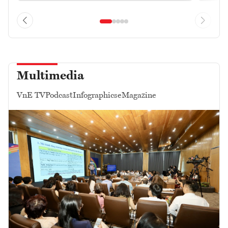
Multimedia
VnE TV
Podcast
Infographics
eMagazine