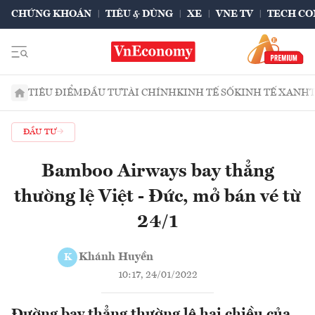
CHỨNG KHOÁN
TIÊU & DÙNG
XE
VNE TV
TECH CO
TIÊU ĐIỂM
ĐẦU TƯ
TÀI CHÍNH
KINH TẾ SỐ
KINH TẾ XANH
ĐẦU TƯ
Bamboo Airways bay thẳng
thường lệ Việt - Đức, mở bán vé từ
24/1
Khánh Huyền
K
10:17, 24/01/2022
Đường bay thẳng thường lệ hai chiều của