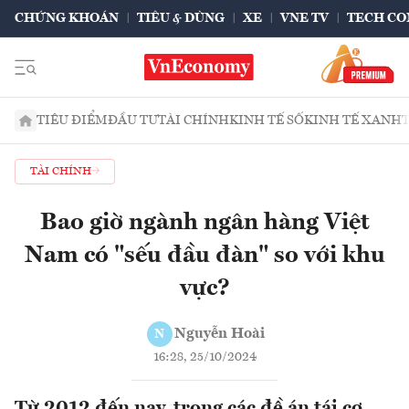
CHỨNG KHOÁN
TIÊU & DÙNG
XE
VNE TV
TECH CO
TIÊU ĐIỂM
ĐẦU TƯ
TÀI CHÍNH
KINH TẾ SỐ
KINH TẾ XANH
TÀI CHÍNH
Bao giờ ngành ngân hàng Việt
Nam có "sếu đầu đàn" so với khu
vực?
Nguyễn Hoài
N
16:28, 25/10/2024
Từ 2012 đến nay, trong các đề án tái cơ