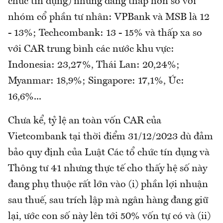
chức tín dụng) nhưng đang thấp hơn so với
nhóm cổ phần tư nhân: VPBank và MSB là 12
- 13%; Techcombank: 13 - 15% và thấp xa so
với CAR trung bình các nước khu vực:
Indonesia: 23,27%, Thái Lan: 20,24%;
Myanmar: 18,9%; Singapore: 17,1%, Úc:
16,6%...
Chưa kể, tỷ lệ an toàn vốn CAR của
Vietcombank tại thời điểm 31/12/2023 dù đảm
bảo quy định của Luật Các tổ chức tín dụng và
Thông tư 41 nhưng thực tế cho thấy hệ số này
đang phụ thuộc rất lớn vào (i) phần lợi nhuận
sau thuế, sau trích lập mà ngân hàng đang giữ
lại, ước con số này lên tới 50% vốn tự có và (ii)