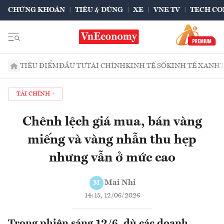
CHỨNG KHOÁN
TIÊU & DÙNG
XE
VNE TV
TECH CO
TIÊU ĐIỂM
ĐẦU TƯ
TÀI CHÍNH
KINH TẾ SỐ
KINH TẾ XANH
TÀI CHÍNH
Chênh lệch giá mua, bán vàng
miếng và vàng nhẫn thu hẹp
nhưng vẫn ở mức cao
Mai Nhi
M
14:15, 12/06/2026
Trong phiên sáng 12/6, dù các doanh