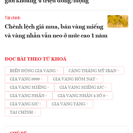
giới khoảng 4 triệu đồng/lượng
Tài chính
Chênh lệch giá mua, bán vàng miếng
và vàng nhẫn vẫn neo ở mức cao 1 năm
ĐỌC BÀI THEO TỪ KHOÁ
BIẾN ĐỘNG GIÁ VÀNG
CĂNG THẲNG MỸ IRAN
GIÁ VÀNG 9999
GIÁ VÀNG HÔM NAY
GIÁ VÀNG MIẾNG
GIÁ VÀNG MIẾNG SJC
GIÁ VÀNG NHẪN
GIÁ VÀNG NHẪN 4 SỐ 9
GIÁ VÀNG SJC
GIÁ VÀNG TĂNG
TÀI CHÍNH