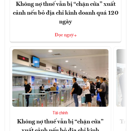
Không nợ thuế vẫn bị “chặn cửa” xuất
cảnh nếu bỏ địa chỉ kinh doanh quá 120
ngày
Đọc ngay
Tài chính
Không nợ thuế vẫn bị “chặn cửa”
Tron
xuất cảnh nếu bỏ địa chỉ kinh
từ