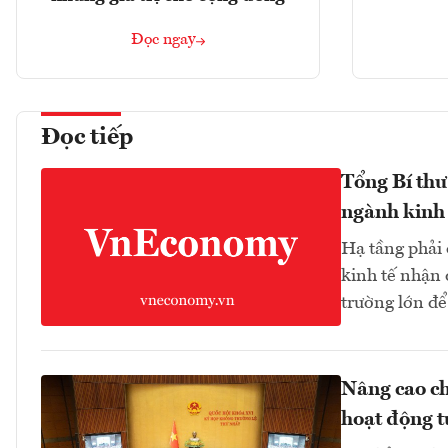
Đọc ngay
Đọc tiếp
Tổng Bí thư
ngành kinh 
Hạ tầng phải
kinh tế nhận 
trường lớn để
Nâng cao ch
hoạt động t