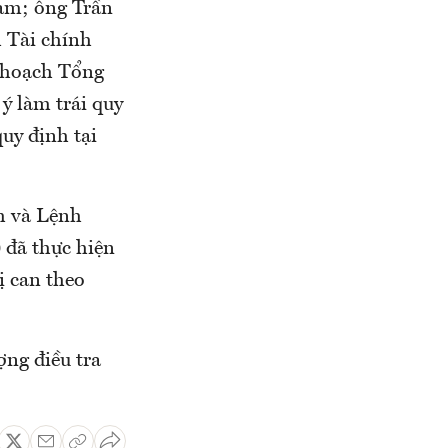
am; ông Trần
 Tài chính
 hoạch Tổng
ý làm trái quy
uy định tại
h và Lệnh
 đã thực hiện
ị can theo
ợng điều tra