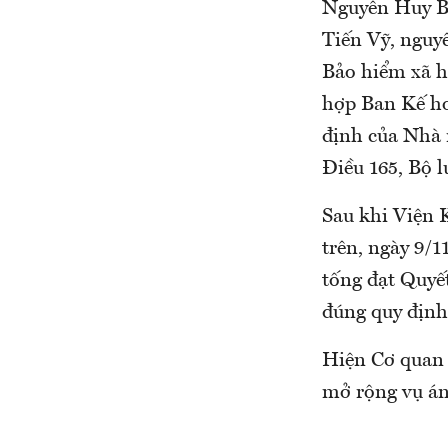
Nguyễn Huy Ba
Tiến Vỹ, nguy
Bảo hiểm xã 
hợp Ban Kế ho
định của Nhà 
Điều 165, Bộ 
Sau khi Viện 
trên, ngày 9/1
tống đạt Quyết
đúng quy định
Hiện Cơ quan C
mở rộng vụ án