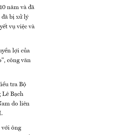
 10 năm và đã
đã bị xử lý
yết vụ việc và
yền lợi của
o", công văn
iều tra Bộ
g Lê Bạch
Nam do liên
.
 với ông