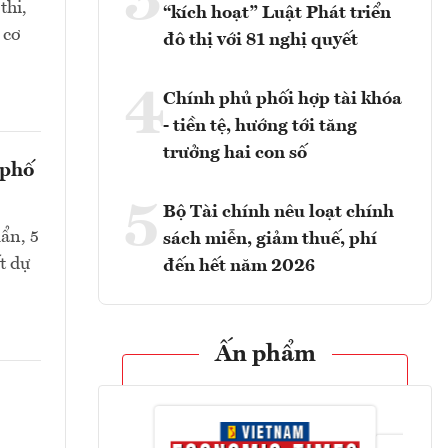
3
thi,
“kích hoạt” Luật Phát triển
 cơ
đô thị với 81 nghị quyết
4
Chính phủ phối hợp tài khóa
- tiền tệ, hướng tới tăng
trưởng hai con số
 phố
5
Bộ Tài chính nêu loạt chính
ẩn, 5
sách miễn, giảm thuế, phí
t dự
đến hết năm 2026
Ấn phẩm