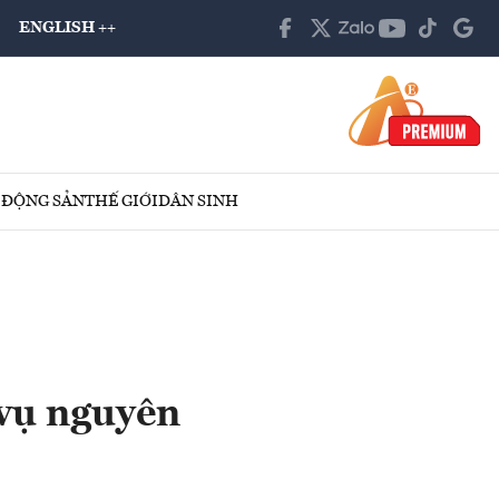
ENGLISH ++
 ĐỘNG SẢN
THẾ GIỚI
DÂN SINH
 vụ nguyên