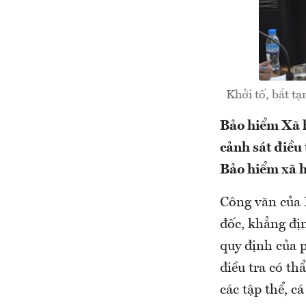
Khởi tố, bắt 
Bảo hiểm Xã h
cảnh sát điều
Bảo hiểm xã 
Công văn của 
đốc, khẳng đị
quy định của 
điều tra có t
các tập thể, c