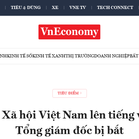
TIÊU & DÙNG
XE
VNE TV
TECH CONNECT
ÍNH
KINH TẾ SỐ
KINH TẾ XANH
THỊ TRƯỜNG
DOANH NGHIỆP
BẤT
TIÊU ĐIỂM
Xã hội Việt Nam lên tiếng
Tổng giám đốc bị bắt