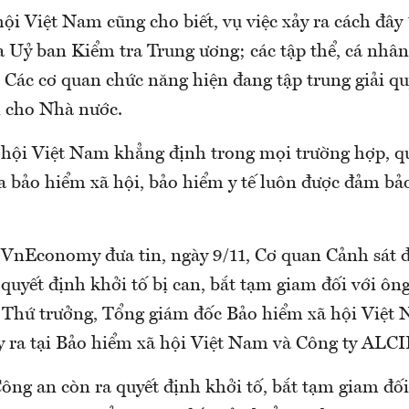
ội Việt Nam cũng cho biết, vụ việc xảy ra cách đây
a Uỷ ban Kiểm tra Trung ương; các tập thể, cá nhân 
 Các cơ quan chức năng hiện đang tập trung giải qu
n cho Nhà nước.
hội Việt Nam khẳng định trong mọi trường hợp, qu
a bảo hiểm xã hội, bảo hiểm y tế luôn được đảm bả
 VnEconomy đưa tin, ngày 9/11, Cơ quan Cảnh sát đ
quyết định khởi tố bị can, bắt tạm giam đối với ôn
Thứ trưởng, Tổng giám đốc Bảo hiểm xã hội Việt 
y ra tại Bảo hiểm xã hội Việt Nam và Công ty ALCII
ông an còn ra quyết định khởi tố, bắt tạm giam đối