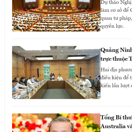
Dự thảo Nghị 
làm cơ sở để 
quan tư pháp,
quyền lực.
Quảng Ninh,
trực thuộc 
Hai địa phươ
điều kiện để 
kiến lần lượt
Tổng Bí thư
Australia 