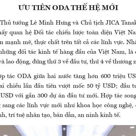
ƯU TIÊN ODA THẾ HỆ MỚI
, Thủ tướng Lê Minh Hưng và Chủ tịch JICA Tana
ấy quan hệ Đối tác chiến lược toàn diện Việt N
n mạnh mẽ, thực chất trên tất cả các lĩnh vực. Nh
những đối tác kinh tế hàng đầu của Việt Nam, là đ
 lao động, đứng thứ 3 về đầu tư, thứ 4 về thương m
p tác ODA giữa hai nước tăng hơn 600 triệu U
ai chiều lần đầu tiên vượt mốc 50 tỷ USD; đầu t
ỷ USD với gần 300 dự án đầu tư mới. Hợp tác son
sang các lĩnh vực mới như khoa học công nghệ, 
h, trí tuệ nhân tạo, bán dẫn, an ninh kinh tế.