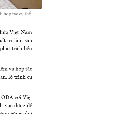
h hợp tác cụ thể
thức Việt Nam
ất trí làm sâu
phát triển bền
iệm vụ hợp tác
ạn, lộ trình cụ
c ODA với Việt
h vực được đề