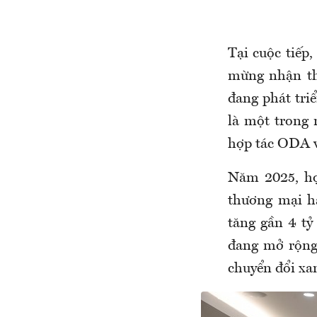
Tại cuộc tiếp
mừng nhận th
đang phát triể
là một trong 
hợp tác ODA và
Năm 2025, hợ
thương mại h
tăng gần 4 t
đang mở rộng 
chuyển đổi xan