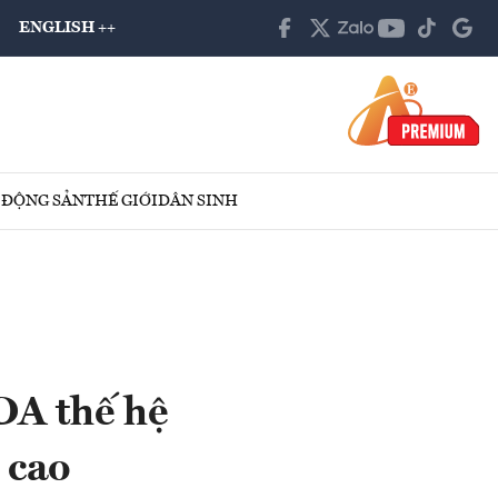
ENGLISH ++
 ĐỘNG SẢN
THẾ GIỚI
DÂN SINH
DA thế hệ
 cao