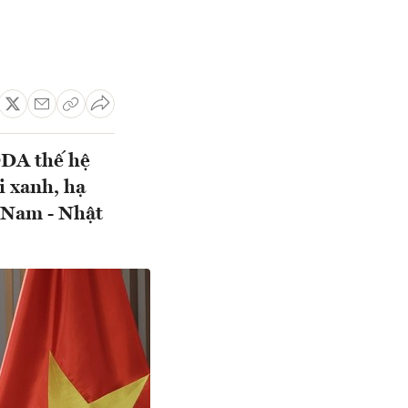
ODA thế hệ
i xanh, hạ
t Nam - Nhật