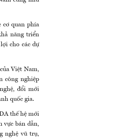
t Nam cũng như
c cơ quan phía
khả năng triển
lợi cho các dự
 của Việt Nam,
n công nghiệp
 nghệ, đổi mới
anh quốc gia.
ODA thế hệ mới
nh vực bán dẫn,
g nghệ vũ trụ,