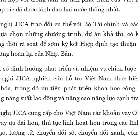
hù hợp với trọng tâm ưu tiên phát triển của Việ
p tác đã được lãnh đạo hai nước thống nhất.
nghị JICA trao đổi cụ thể với Bộ Tài chính và cá
ựa chọn những chương trình, dự án khả thi, có 
g thời rà soát để sớm ký kết Hiệp định tạo thuận 
hông hoàn lại của Nhật Bản.
t số định hướng phát triển và nhiệm vụ chiến lược
 nghị JICA nghiên cứu hỗ trợ Việt Nam thực hiệ
 hóa, trong đó ưu tiên phát triển khoa học công
g năng suất lao động và nâng cao năng lực cạnh tr
nghị JICA cung cấp cho Việt Nam các khoản vay 
vay ưu đãi hơn, thủ tục linh hoạt hơn trong các lĩ
tạo, lượng tử, chuyển đổi số, chuyển đổi xanh, côn