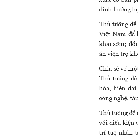
xuất cơ bản p
định hướng hợ
Thủ tướng đề 
Việt Nam để l
khai sớm; đồn
án viện trợ k
Chia sẻ về mộ
Thủ tướng đề
hóa, hiện đại
công nghệ, tăn
Thủ tướng đề 
với điều kiện 
trí tuệ nhân 