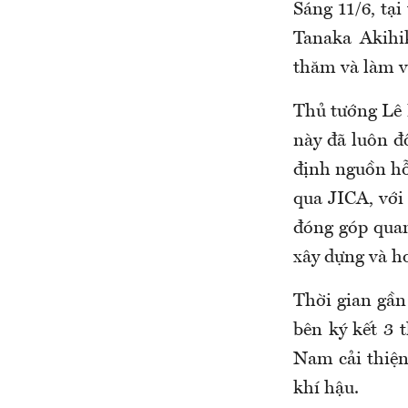
Sáng 11/6, tạ
Tanaka Akihi
thăm và làm v
Thủ tướng Lê 
này đã luôn đ
định nguồn hỗ
qua JICA, với
đóng góp quan 
xây dựng và h
Thời gian gần
bên ký kết 3 
Nam cải thiện
khí hậu.