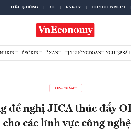
TIÊU & DÙNG
XE
VNE TV
TECH CONNECT
ÍNH
KINH TẾ SỐ
KINH TẾ XANH
THỊ TRƯỜNG
DOANH NGHIỆP
BẤT
TIÊU ĐIỂM
g đề nghị JICA thúc đẩy O
 cho các lĩnh vực công nghệ