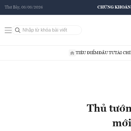
Thứ Bảy, 08/08/2026
CHỨNG KHOÁN
TIÊU ĐIỂM
ĐẦU TƯ
TÀI CH
Thủ tướn
mới