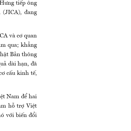
 Hưng tiếp ông
 (JICA), đang
ICA và cơ quan
năm qua; khẳng
Nhật Bản thông
uả dài hạn, đã
cơ cấu kinh tế,
iệt Nam để hai
ằm hỗ trợ Việt
ó với biến đổi