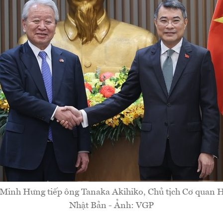
Minh Hưng tiếp ông Tanaka Akihiko, Chủ tịch Cơ quan H
Nhật Bản - Ảnh: VGP