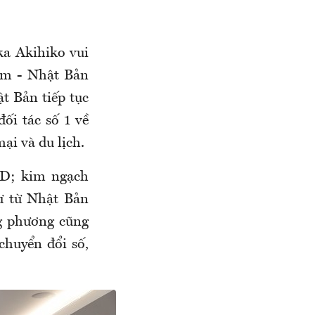
ka Akihiko vui
am - Nhật Bản
ật Bản tiếp tục
ối tác số 1 về
ại và du lịch.
SD; kim ngạch
ư từ Nhật Bản
g phương cũng
chuyển đổi số,