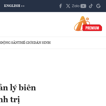
ENGLISH ++
 ĐỘNG SẢN
THẾ GIỚI
DÂN SINH
n lý biên
nh trị