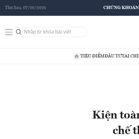
Thứ Sáu, 07/08/2026
CHỨNG KHOÁN
TIÊU ĐIỂM
ĐẦU TƯ
TÀI CH
Kiện toà
chế t