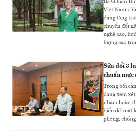
Bà Gillian Bir
Việt Nam / V
đang tăng tr
chuyển đổi nă
nghệ cao, hướ
lượng cao tro
Sửa đổi 3 l
chuẩn mực 
Trong bối cản
đang xem xét 
nhằm hoàn thi
biểu đề xuất 
phòng, chống 