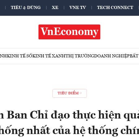
TIÊU & DÙNG
XE
VNE TV
TECH CONNECT
ÍNH
KINH TẾ SỐ
KINH TẾ XANH
THỊ TRƯỜNG
DOANH NGHIỆP
BẤT
TIÊU ĐIỂM
n Ban Chỉ đạo thực hiện quả
hống nhất của hệ thống chí