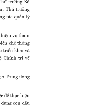
Thứ trưởng Bộ
n; Thứ trưởng
g tác quản lý
 nhiệm vụ tham
biên chế thống
c triển khai và
ộ Chính trị về
ạo Trung ương
ệc để thực hiện
ử dụng con dấu