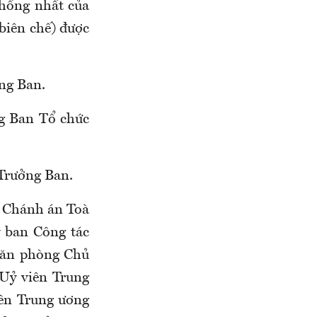
thống nhất của
 biên chế) được
ng Ban.
ng Ban Tổ chức
Trưởng Ban.
, Chánh án Toà
 ban Công tác
Văn phòng Chủ
 Uỷ viên Trung
iên Trung ương