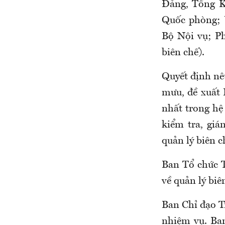
Đảng, Tổng K
Quốc phòng; 
Bộ Nội vụ; P
biên chế).
Quyết định nê
mưu, đề xuất 
nhất trong hệ 
kiểm tra, giá
quản lý biên c
Ban Tổ chức 
về quản lý biê
Ban Chỉ đạo Tr
nhiệm vụ. Ban