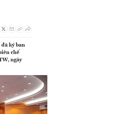
 đã ký ban
biên chế
/TW, ngày