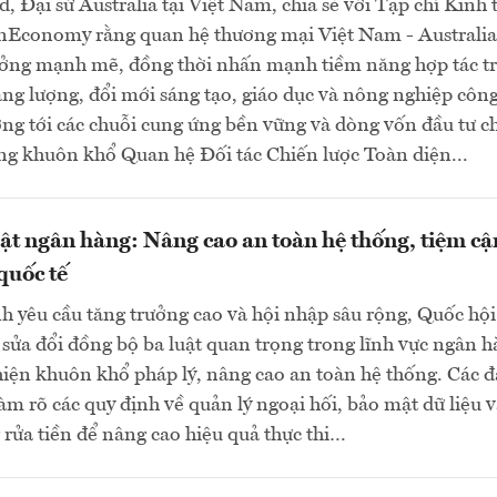
d, Đại sứ Australia tại Việt Nam, chia sẻ với Tạp chí Kinh 
nEconomy rằng quan hệ thương mại Việt Nam - Australia
ưởng mạnh mẽ, đồng thời nhấn mạnh tiềm năng hợp tác t
ng lượng, đổi mới sáng tạo, giáo dục và nông nghiệp côn
ng tới các chuỗi cung ứng bền vững và dòng vốn đầu tư c
ng khuôn khổ Quan hệ Đối tác Chiến lược Toàn diện...
uật ngân hàng: Nâng cao an toàn hệ thống, tiệm cậ
quốc tế
h yêu cầu tăng trưởng cao và hội nhập sâu rộng, Quốc hội
sửa đổi đồng bộ ba luật quan trọng trong lĩnh vực ngân 
ện khuôn khổ pháp lý, nâng cao an toàn hệ thống. Các đ
làm rõ các quy định về quản lý ngoại hối, bảo mật dữ liệu 
rửa tiền để nâng cao hiệu quả thực thi…