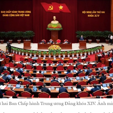
hứ hai Ban Chấp hành Trung ương Đảng khóa XIV. Ảnh 