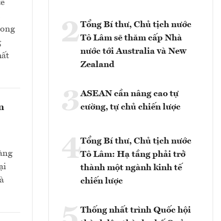
tế
2
Tổng Bí thư, Chủ tịch nước
rong
Tô Lâm sẽ thăm cấp Nhà
g
nước tới Australia và New
hất
Zealand
3
ASEAN cần nâng cao tự
n
cường, tự chủ chiến lược
4
Tổng Bí thư, Chủ tịch nước
hàng
Tô Lâm: Hạ tầng phải trở
ại
thành một ngành kinh tế
và
chiến lược
5
Thống nhất trình Quốc hội