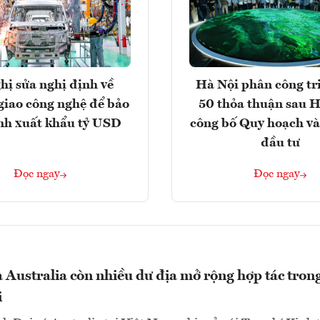
hị sửa nghị định về
Hà Nội phân công tr
giao công nghệ để bảo
50 thỏa thuận sau H
nh xuất khẩu tỷ USD
công bố Quy hoạch và
đầu tư
Đọc ngay
Đọc ngay
 Australia còn nhiều dư địa mở rộng hợp tác trong
i