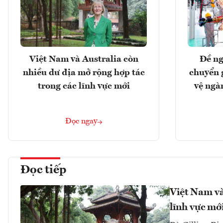
Việt Nam và Australia còn
Đề ng
nhiều dư địa mở rộng hợp tác
chuyển 
trong các lĩnh vực mới
vệ ngà
Đọc ngay
Đọc tiếp
Việt Nam và
lĩnh vực mớ