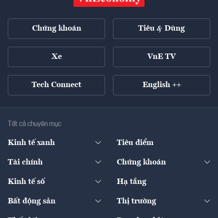
Chứng khoán
Tiêu & Dùng
Xe
VnE TV
Tech Connect
English ++
Tất cả chuyên mục
Kinh tế xanh
Tiêu điểm
Chuyển động xanh
Tài chính
Chứng khoán
Pháp lý
Ngân hàng
Doanh nghiệp niêm yết
Kinh tế số
Hạ tầng
Thương hiệu xanh
Thị trường vốn
Thị trường
Sản phẩm - Thị trường
Bất động sản
Thị trường
Diễn đàn
Thuế
Đầu tư
Tài sản số
Chính sách
Xuất nhập khẩu