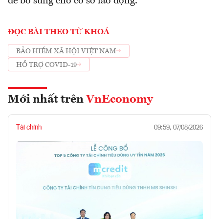
để bổ sung cho cơ sở lao động.
ĐỌC BÀI THEO TỪ KHOÁ
BẢO HIỂM XÃ HỘI VIỆT NAM
HỖ TRỢ COVID-19
Mới nhất trên
VnEconomy
Tài chính
09:59, 07/08/2026