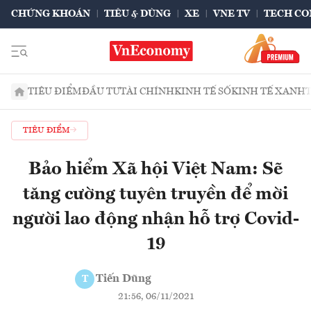
CHỨNG KHOÁN
TIÊU & DÙNG
XE
VNE TV
TECH CO
TIÊU ĐIỂM
ĐẦU TƯ
TÀI CHÍNH
KINH TẾ SỐ
KINH TẾ XANH
TIÊU ĐIỂM
Bảo hiểm Xã hội Việt Nam: Sẽ
tăng cường tuyên truyền để mời
người lao động nhận hỗ trợ Covid-
19
Tiến Dũng
T
21:56, 06/11/2021