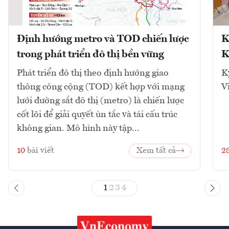
Định hướng metro và TOD chiến lược
K
trong phát triển đô thị bền vững
K
Phát triển đô thị theo định hướng giao
K
thông công cộng (TOD) kết hợp với mạng
V
lưới đường sắt đô thị (metro) là chiến lược
cốt lõi để giải quyết ùn tắc và tái cấu trúc
không gian. Mô hình này tập...
10
bài viết
Xem tất cả
2
1
2
3
4