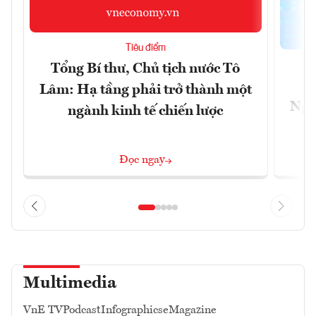
Tiêu điểm
Tổng Bí thư, Chủ tịch nước Tô
Lâm: Hạ tầng phải trở thành một
Ngà
ngành kinh tế chiến lược
Đọc ngay
Multimedia
VnE TV
Podcast
Infographics
eMagazine