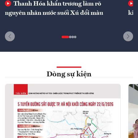
Thanh Hóa khẩn trương làm rõ
nguyên nhân nước suối Xú đổi màu
kin
Dòng sự kiện