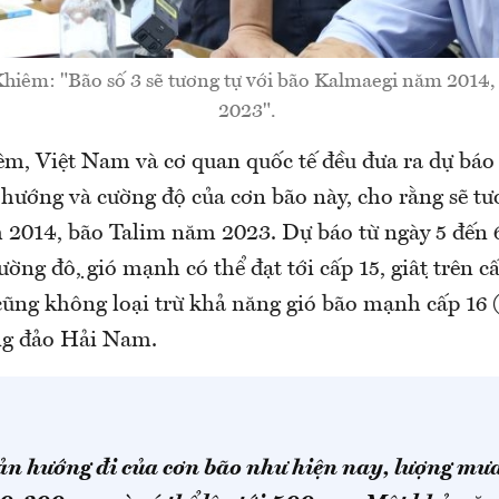
iêm: "Bão số 3 sẽ tương tự với bão Kalmaegi năm 2014
2023".
m, Việt Nam và cơ quan quốc tế đều đưa ra dự báo
 hướng và cường độ của cơn bão này, cho rằng sẽ tư
014, bão Talim năm 2023. Dự báo từ ngày 5 đến 6/9
ường độ, gió mạnh có thể đạt tới cấp 15, giật trên c
 cũng không loại trừ khả năng gió bão mạnh cấp 16 (
ng đảo Hải Nam.
bản hướng đi của cơn bão như hiện nay, lượng mưa 