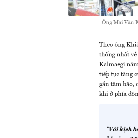
Ông Mai Văn Kh
Theo ông Khiê
thống nhất về
Kalmaegi năm 2
tiếp tục tăng c
gần tâm bão,
khi ở phía đô
"Với kịch 