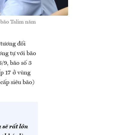
, bão Talim năm
 tương đối
ơng tự với bão
, bão số 3
ấp 17 ở vùng
cấp siêu bão)
sẽ rất lớn