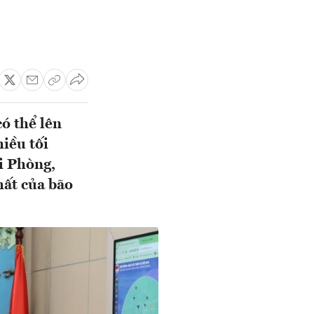
có thể lên
hiều tối
i Phòng,
hất của bão