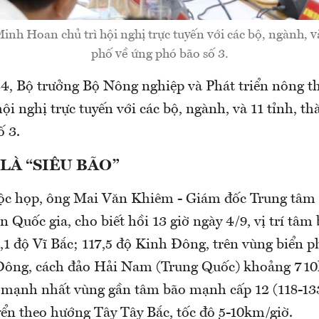
inh Hoan chủ trì hội nghị trực tuyến với các bộ, ngành, và
phố về ứng phó bão số 3.
4, Bộ trưởng Bộ Nông nghiệp và Phát triển nông 
ội nghị trực tuyến với các bộ, ngành, và 11 tỉnh, t
ố 3.
 LÀ “SIÊU BÃO”
uộc họp, ông Mai Văn Khiêm - Giám đốc Trung tâm
 Quốc gia, cho biết hồi 13 giờ ngày 4/9, vị trí tâm 
1 độ Vĩ Bắc; 117,5 độ Kinh Đông, trên vùng biển 
n Đông, cách đảo Hải Nam (Trung Quốc) khoảng 710
 mạnh nhất vùng gần tâm bão mạnh cấp 12 (118-13
ển theo hướng Tây Tây Bắc, tốc độ 5-10km/giờ.