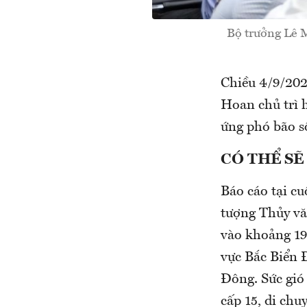
Bộ trưởng Lê M
Chiều 4/9/202
Hoan chủ trì h
ứng phó bão s
CÓ THỂ SẼ
Báo cáo tại c
tượng Thủy văn
vào khoảng 19,
vực Bắc Biể
Đông. Sức gió
cấp 15, di chuy