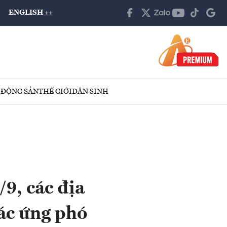
ENGLISH ++
 ĐỘNG SẢN
THẾ GIỚI
DÂN SINH
/9, các địa
ác ứng phó