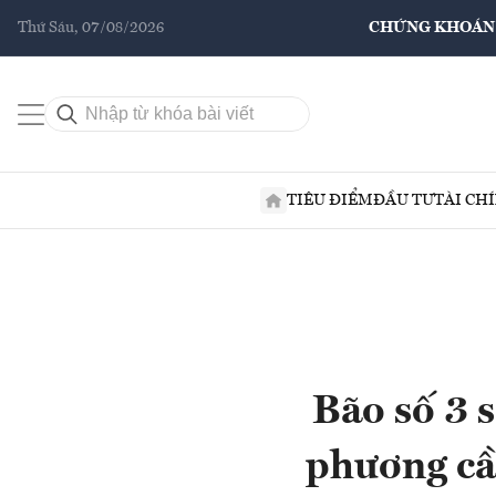
Thứ Sáu, 07/08/2026
CHỨNG KHOÁN
TIÊU ĐIỂM
ĐẦU TƯ
TÀI CH
Bão số 3 s
phương cầ