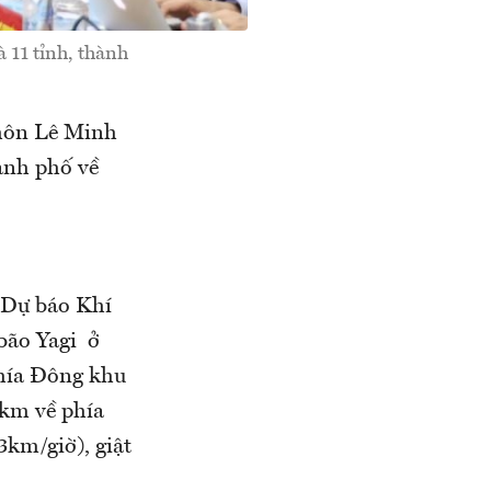
 11 tỉnh, thành
thôn Lê Minh
hành phố về
 Dự báo Khí
bão Yagi ở
phía Đông khu
km về phía
3km/giờ), giật