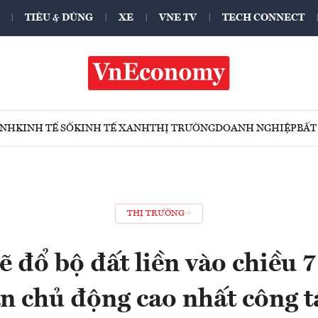
TIÊU & DÙNG
XE
VNE TV
TECH CONNECT
ÍNH
KINH TẾ SỐ
KINH TẾ XANH
THỊ TRƯỜNG
DOANH NGHIỆP
BẤT
THỊ TRƯỜNG
ẽ đổ bộ đất liền vào chiều 7
n chủ động cao nhất công t