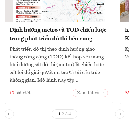
Định hướng metro và TOD chiến lược
K
trong phát triển đô thị bền vững
K
Phát triển đô thị theo định hướng giao
K
thông công cộng (TOD) kết hợp với mạng
V
lưới đường sắt đô thị (metro) là chiến lược
cốt lõi để giải quyết ùn tắc và tái cấu trúc
không gian. Mô hình này tập...
10
bài viết
Xem tất cả
2
1
2
3
4