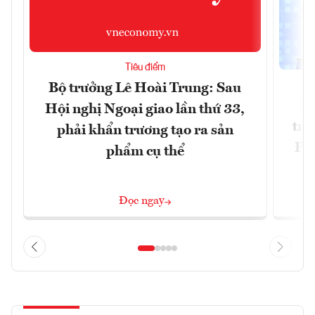
Tiêu điểm
Bộ trưởng Lê Hoài Trung: Sau
Ph
Hội nghị Ngoại giao lần thứ 33,
trự
phải khẩn trương tạo ra sản
Phi
phẩm cụ thể
Đ
Đọc ngay