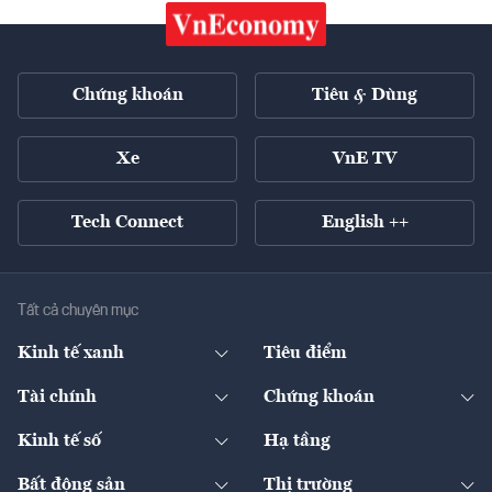
Chứng khoán
Tiêu & Dùng
Xe
VnE TV
Tech Connect
English ++
Tất cả chuyên mục
Kinh tế xanh
Tiêu điểm
Chuyển động xanh
Tài chính
Chứng khoán
Pháp lý
Ngân hàng
Doanh nghiệp niêm yết
Kinh tế số
Hạ tầng
Thương hiệu xanh
Thị trường vốn
Thị trường
Sản phẩm - Thị trường
Bất động sản
Thị trường