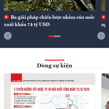
Ba giải pháp chiến lược nhằm cán mốc
xuất khẩu 74 tỷ USD
ngu
Dòng sự kiện