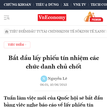
CHỨNG KHOÁN
TIÊU & DÙNG
XE
VNE TV
TECH CO
TIÊU ĐIỂM
ĐẦU TƯ
TÀI CHÍNH
KINH TẾ SỐ
KINH TẾ XANH
TIÊU ĐIỂM
Bắt đầu lấy phiếu tín nhiệm các
chức danh chủ chốt
Nguyễn Lê
N
06:01, 10/06/2013
Tuần làm việc mới của Quốc hội sẽ bắt đầu
bằng việc nghe báo cáo về lấy phiếu tín