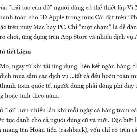
của "trái táo cắn dở" người dùng có thể thiết lập 
hanh toán cho ID Apple trong mục Cài đặt trên iPh
oặc trên máy Mac hay PC. Chỉ "một chạm" là dễ dà
rò chơi, ứng dụng trên App Store và nhiều dịch vụ 
tử tiết kiệm
o, ngay từ khi tải ứng dụng, liên kết ngân hàng, t
o dịch mua sắm các dịch vụ ...tất cả đều hoàn toàn 
ẻ thanh toán quốc tế, người dùng phải đóng phí duy t
ng hoặc tính theo năm.
tử "lợi" hơn nhiều lần khi mỗi ngày có hàng trăm c
iên tục dành cho cả người dùng cũ và mới. Đặc biệt 
 mang tên Hoàn tiền (cashback), vốn chỉ có trên c