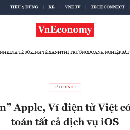
TIÊU & DÙNG
XE
VNE TV
TECH CONNECT
ÍNH
KINH TẾ SỐ
KINH TẾ XANH
THỊ TRƯỜNG
DOANH NGHIỆP
BẤT
TÀI CHÍNH
” Apple, Ví điện tử Việt c
toán tất cả dịch vụ iOS