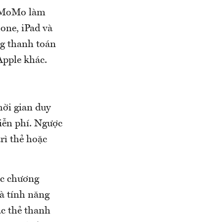
Ví MoMo làm
one, iPad và
ng thanh toán
Apple khác.
hời gian duy
miễn phí. Ngược
rì thẻ hoặc
ác chương
là tính năng
ác thẻ thanh