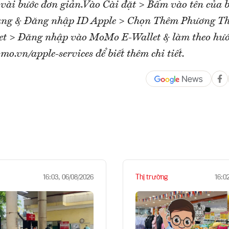
 vài bước đơn giản.Vào Cài đặt > Bấm vào tên của
hàng & Đăng nhập ID Apple > Chọn Thêm Phương T
t > Đăng nhập vào MoMo E-Wallet & làm theo hướ
mo.vn/apple-services để biết thêm chi tiết.
Thị trường
16:03, 06/08/2026
16:0