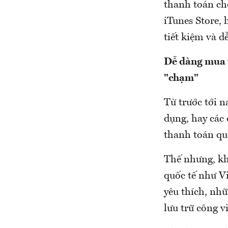
thanh toán ch
iTunes Store, 
tiết kiệm và d
Dễ dàng mua t
"chạm"
Từ trước tới 
dụng, hay các
thanh toán quố
Thế nhưng, kh
quốc tế như V
yêu thích, nh
lưu trữ công 