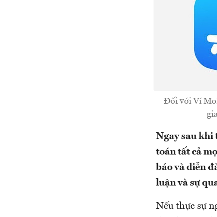
Đối với Ví MoM
gi
Ngay sau khi 
toán tất cả m
báo và diễn đ
luận và sự qua
Nếu thực sự n