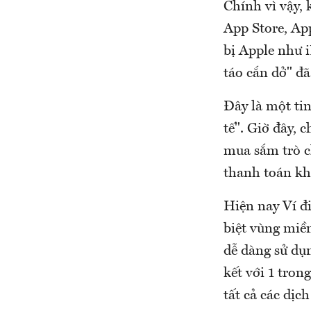
Chính vì vậy,
App Store, Ap
bị Apple như i
táo cắn dở" đã
Đây là một tin
tế". Giờ đây, 
mua sắm trò c
thanh toán khá
Hiện nay Ví đ
biệt vùng miền
dễ dàng sử dụ
kết với 1 tro
tất cả các dịc