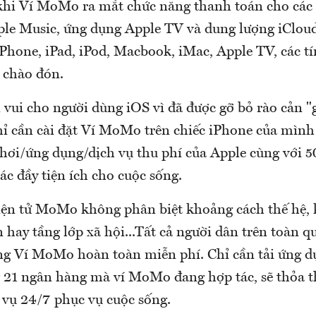
 khi Ví MoMo ra mắt chức năng thanh toán cho các 
ple Music, ứng dụng Apple TV và dung lượng iCloud 
Phone, iPad, iPod, Macbook, iMac, Apple TV, các tí
 chào đón.
 vui cho người dùng iOS vì đã được gỡ bỏ rào cản "
chỉ cần cài đặt Ví MoMo trên chiếc iPhone của mình
hơi/ứng dụng/dịch vụ thu phí của Apple cùng với 
c đầy tiện ích cho cuộc sống.
iện tử MoMo không phân biệt khoảng cách thế hệ,
 hay tầng lớp xã hội...Tất cả người dân trên toàn q
ng Ví MoMo hoàn toàn miễn phí. Chỉ cần tải ứng dụ
ng 21 ngân hàng mà ví MoMo đang hợp tác, sẽ thỏa 
h vụ 24/7 phục vụ cuộc sống.