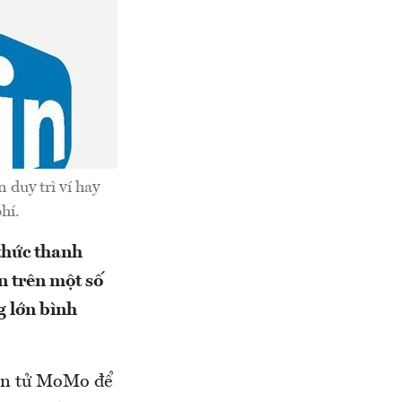
 duy trì ví hay
hí.
 thức thanh
n trên một số
g lớn bình
iện tử MoMo để