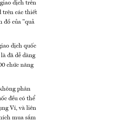
giao dịch trên
trên các thiết
n đồ của "quả
giao dịch quốc
 là đã dễ dàng
500 chức năng
 không phân
uốc đều có thể
ng Ví, và liên
thích mua sắm