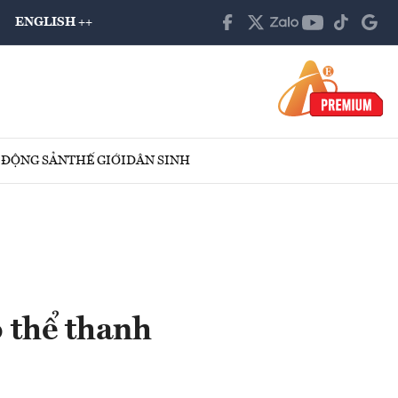
ENGLISH ++
 ĐỘNG SẢN
THẾ GIỚI
DÂN SINH
ó thể thanh