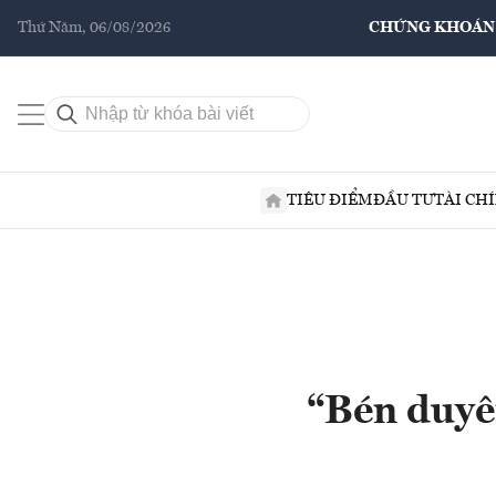
Thứ Năm, 06/08/2026
CHỨNG KHOÁN
TIÊU ĐIỂM
ĐẦU TƯ
TÀI CH
“Bén duyên