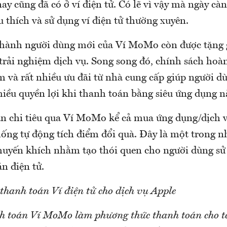
nay cũng đã có ở ví điện tử. Có lẽ vì vậy mà ngày cà
 thích và sử dụng ví điện tử thường xuyên.
 thành người dùng mới của Ví MoMo còn được tặng g
trải nghiệm dịch vụ. Song song đó, chính sách hoàn
m và rất nhiều ưu đãi từ nhà cung cấp giúp người
iều quyền lợi khi thanh toán bằng siêu ứng dụng n
n chi tiêu qua Ví MoMo kể cả mua ứng dụng/dịch 
hống tự động tích điểm đổi quà. Đây là một trong 
khuyến khích nhằm tạo thói quen cho người dùng s
n điện tử.
 thanh toán Ví điện tử cho dịch vụ Apple
nh toán Ví MoMo làm phương thức thanh toán cho t