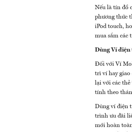
Nếu là tín đồ 
phương thức t
iPod touch, h
mua sắm các t
Dùng Ví điện 
Đối với Ví MoM
trì ví hay gia
lại với các th
tính theo thá
Dùng ví điện 
trình ưu đãi l
mới hoàn toàn