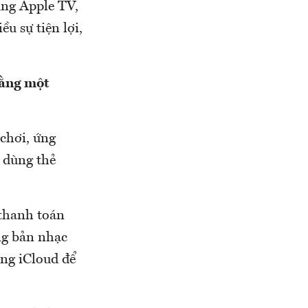
ụng Apple TV,
u sự tiện lợi,
bằng một
chơi, ứng
 dùng thẻ
 thanh toán
ng bản nhạc
ợng iCloud để