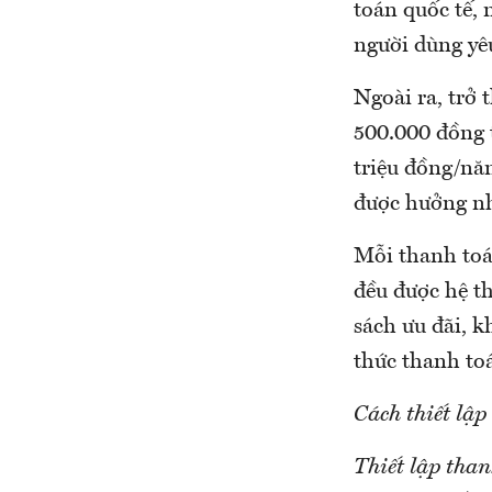
toán quốc tế, 
người dùng yêu
Ngoài ra, trở
500.000 đồng 
triệu đồng/nă
được hưởng nh
Mỗi thanh toá
đều được hệ t
sách ưu đãi, 
thức thanh toá
Cách thiết lập
Thiết lập tha