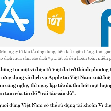
o, ngay từ khi tải ứng dụng, liên kết ngân hàng, thời gian
ao dịch mua sắm các dịch vụ ...tất cả đều hoàn toàn miễn p
thông tin một ví điện tử Việt đã trở thành phương
ọi ứng dụng và dịch vụ Apple tại Việt Nam xuất hiệ
àn công nghệ, thì ngay lập tức đã thu hút một lượn
n tâm của tín đồ "trái táo cắn dở".
gười dùng Việt Nam có thể sử dụng tài khoản Ví đ