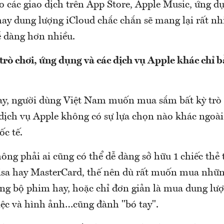
o các giao dịch trên App Store, Apple Music, ứng d
hay dung lượng iCloud chắc chắn sẽ mang lại rất nhiề
ễ dàng hơn nhiều.
rò chơi, ứng dụng và các dịch vụ Apple khác chỉ 
nay, người dùng Việt Nam muốn mua sắm bất kỳ trò 
 dịch vụ Apple không có sự lựa chọn nào khác ngoài
c tế.
ông phải ai cũng có thể dễ dàng sở hữu 1 chiếc thẻ
isa hay MasterCard, thế nên dù rất muốn mua nhữ
ững bộ phim hay, hoặc chỉ đơn giản là mua dung lư
việc và hình ảnh…cũng đành "bó tay".