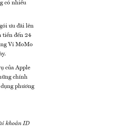
ng có nhiều
ói ưu đãi lên
 tiền đến 24
 dùng Ví MoMo
ày.
vụ của Apple
những chính
ử dụng phương
ài khoản ID