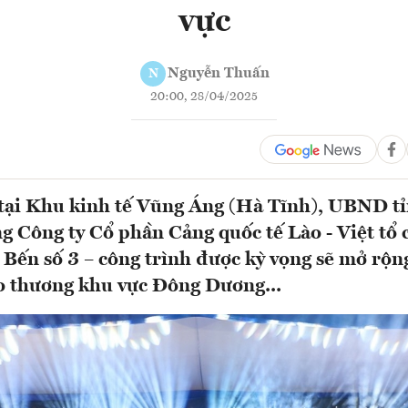
vực
Nguyễn Thuấn
N
20:00, 28/04/2025
 tại Khu kinh tế Vũng Áng (Hà Tĩnh), UBND t
g Công ty Cổ phần Cảng quốc tế Lào - Việt tổ 
Bến số 3 – công trình được kỳ vọng sẽ mở rộ
o thương khu vực Đông Dương...