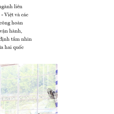
 ngành liên
- Việt và các
i công hoàn
 vận hành,
 định tầm nhìn
ữa hai quốc