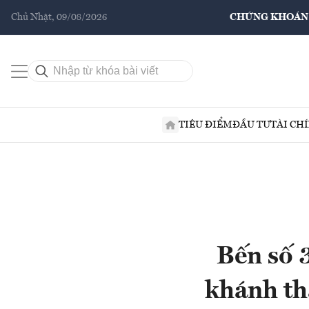
Chủ Nhật, 09/08/2026
CHỨNG KHOÁN
TIÊU ĐIỂM
ĐẦU TƯ
TÀI CH
Bến số 3
khánh th