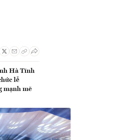
ỉnh Hà Tĩnh
chức lễ
ng mạnh mẽ