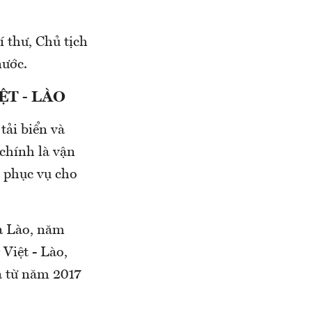
 thư, Chủ tịch
nước.
T - LÀO
tải biển và
chính là vận
, phục vụ cho
à Lào, năm
Việt - Lào,
à từ năm 2017