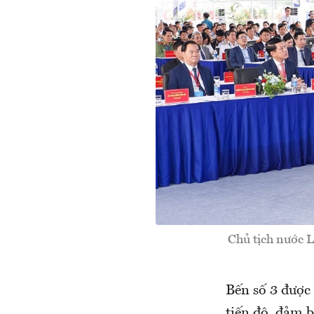
Chủ tịch nước L
Bến số 3 được 
tiến độ, đảm b