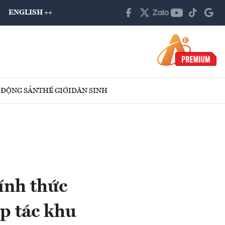
ENGLISH ++
 ĐỘNG SẢN
THẾ GIỚI
DÂN SINH
hính thức
p tác khu