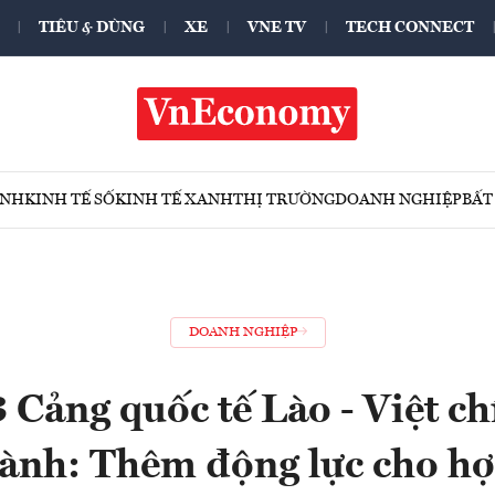
TIÊU & DÙNG
XE
VNE TV
TECH CONNECT
ÍNH
KINH TẾ SỐ
KINH TẾ XANH
THỊ TRƯỜNG
DOANH NGHIỆP
BẤT
DOANH NGHIỆP
 Cảng quốc tế Lào - Việt c
ành: Thêm động lực cho hợ