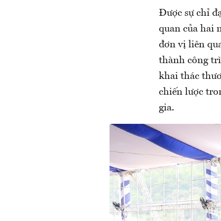
Được sự chỉ đạ
quan của hai 
đơn vị liên qu
thành công tr
khai thác thư
chiến lược tro
gia.