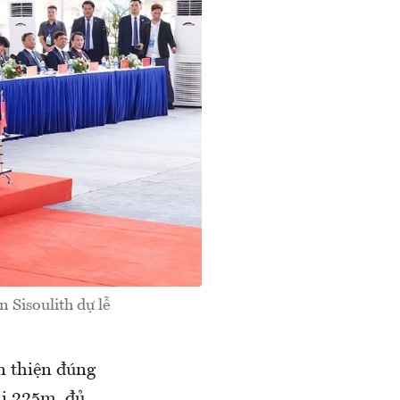
 Sisoulith dự lễ
n thiện đúng
ài 225m, đủ