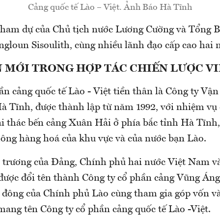
Cảng quốc tế Lào – Việt. Ảnh Báo Hà Tĩnh
 tham dự của Chủ tịch nước Lương Cường và Tổng Bí
gloun Sisoulith, cùng nhiều lãnh đạo cấp cao hai 
 MỚI TRONG HỢP TÁC CHIẾN LƯỢC VIỆ
n cảng quốc tế Lào - Việt tiền thân là Công ty Vận 
 Tĩnh, được thành lập từ năm 1992, với nhiệm vụ 
hai thác bến cảng Xuân Hải ở phía bắc tỉnh Hà Tĩnh
hông hàng hoá của khu vực và của nước bạn Lào.
 trương của Đảng, Chính phủ hai nước Việt Nam v
 được đổi tên thành Công ty cổ phần cảng Vũng Áng 
ổ đông của Chính phủ Lào cùng tham gia góp vốn v
mang tên Công ty cổ phần cảng quốc tế Lào -Việt.