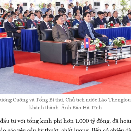
ương Cường và Tổng Bí thư, Chủ tịch nước Lào Thongloun
khánh thành. Ảnh Báo Hà Tĩnh
đầu tư với tổng kinh phí hơn 1.000 tỷ đồng, đã hoà
ảo các yêu cầu kỹ thuật, chất lượng. Bến có chiều d