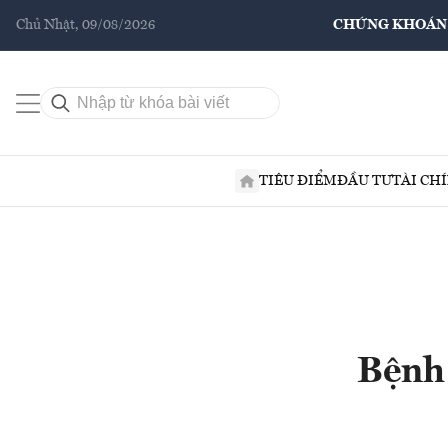
Chủ Nhật, 09/08/2026
CHỨNG KHOÁN
TIÊU ĐIỂM
ĐẦU TƯ
TÀI CH
Bệnh 