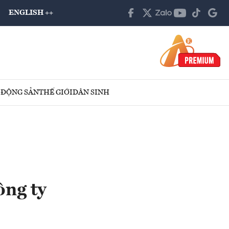
ENGLISH ++
 ĐỘNG SẢN
THẾ GIỚI
DÂN SINH
ông ty