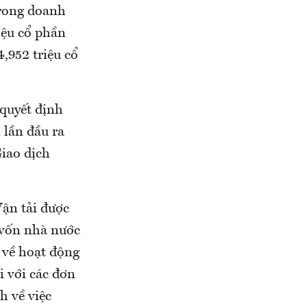
trong doanh
iệu cổ phần
,952 triệu cổ
quyết định
 lần đầu ra
Giao dịch
ận tải được
 vốn nhà nước
 về hoạt động
i với các đơn
h về việc