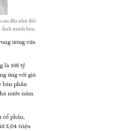
 ưu đãi như đối
- Ảnh minh hoạ.
rung ương vừa
 là 168 tỷ
ng ứng với giá
ục bán phần
 Nhà nước nắm
u cổ phần,
ữ 5,04 triệu