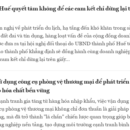
uế quyết tâm không để các cam kết chỉ dừng lại 
 nghị về phát triển du lịch, hạ tầng đến khó khăn trong 
n đất đai và tín dụng, hàng loạt vấn đề của cộng đồng doa
c đưa ra tại hội nghị đối thoại do UBND thành phố Huế t
ạo thành phố khẳng định sẽ đồng hành cùng doanh nghiệp
am kết chỉ dừng lại trên giấy...
 dụng công cụ phòng vệ thương mại để phát triển
 hóa chất bền vững
cạnh tranh gia tăng từ hàng hóa nhập khẩu, việc vận dụng
cụ phòng vệ thương mại không chỉ đơn thuần là giải pháp
g, mà đã trở thành "lá chắn" chiến lược quan trọng giúp 
ng nghiệp nền tảng, tạo dựng môi trường cạnh tranh bình