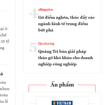
4
eMagazine
Gỡ điểm nghẽn, thúc đẩy các
ngành kinh tế trọng điểm
ại 3-
bứt phá
 chế
-15 tỷ
5
Địa phương
ồng
Quảng Trị bàn giải pháp
tháo gỡ khó khăn cho doanh
nghiệp công nghiệp
há
toàn
Ấn phẩm
i nhọn
 toán
án lẻ