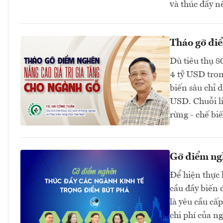
và thúc đẩy n
Tháo gỡ điể
Dù tiêu thụ 8
4 tỷ USD tron
biến sâu chỉ 
USD. Chuỗi li
rừng - chế biế
Gỡ điểm ngh
Để hiện thực 
cầu đầy biến 
là yêu cầu cấ
chi phí của n