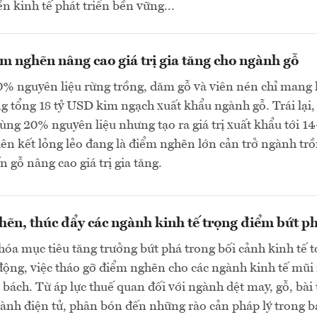
ền kinh tế phát triển bền vững...
m nghẽn nâng cao giá trị gia tăng cho ngành gỗ
0% nguyên liệu rừng trồng, dăm gỗ và viên nén chỉ mang l
g tổng 18 tỷ USD kim ngạch xuất khẩu ngành gỗ. Trái lại,
dùng 20% nguyên liệu nhưng tạo ra giá trị xuất khẩu tới 14
ên kết lỏng lẻo đang là điểm nghẽn lớn cản trở ngành tr
n gỗ nâng cao giá trị gia tăng.
ẽn, thúc đẩy các ngành kinh tế trọng điểm bứt p
hóa mục tiêu tăng trưởng bứt phá trong bối cảnh kinh tế 
động, việc tháo gỡ điểm nghẽn cho các ngành kinh tế mũ
p bách. Từ áp lực thuế quan đối với ngành dệt may, gỗ, bài
gành điện tử, phân bón đến những rào cản pháp lý trong b