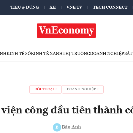
TIÊU & DÙNG
XE
VNE TV
TECH CONNECT
ÍNH
KINH TẾ SỐ
KINH TẾ XANH
THỊ TRƯỜNG
DOANH NGHIỆP
BẤT
ĐỐI THOẠI
DOANH NGHIỆP
viện công đầu tiên thành c
Bảo Anh
B