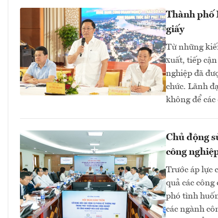
Thành phố H
giấy
Từ những kiến
xuất, tiếp cậ
nghiệp đã đượ
chức. Lãnh đ
không để các c
Chủ động sử
công nghiệp
Trước áp lực 
quả các công 
phó tình huốn
các ngành cô