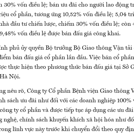
m 30% vốn điều lệ; bán ưu đãi cho người lao động 
riệu cổ phần, tương ứng 10,52% vốn điều lệ; 5,04 tr
hà đầu tư chiến lược, chiếm 30% vốn điều lệ; còn 4
9,48% vốn điều lệ được bán đấu giá công khai.
nh phủ ủy quyền Bộ trưởng Bộ Giao thông Vận tải 
điểm bán đấu giá cổ phần lần đầu. Việc bán cổ phần
ợc thực hiện theo phương thức bán đấu giá tại Sở 
Hà Nội.
ng nêu rõ, Công ty Cổ phần Bệnh viện Giao thông V
nh sách ưu đãi như đối với các doanh nghiệp 100%
ông ty cổ phần và được tiếp tục áp dụng các ưu đãi
g nghệ, chính sách khuyến khích xã hội hóa như đố
rong lĩnh vực này trước khi chuyển đổi theo quy địn