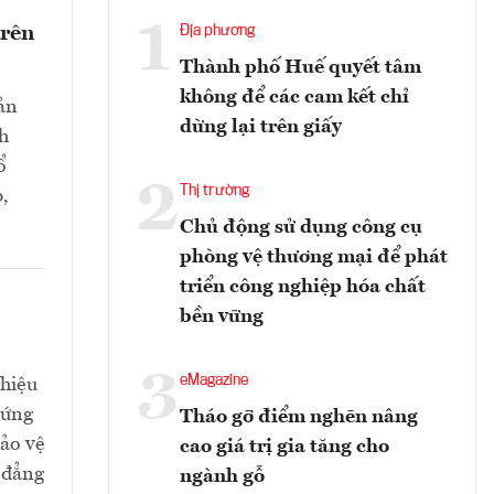
1
trên
Địa phương
Thành phố Huế quyết tâm
không để các cam kết chỉ
sản
dừng lại trên giấy
nh
ổ
2
Thị trường
,
Chủ động sử dụng công cụ
phòng vệ thương mại để phát
triển công nghiệp hóa chất
bền vững
3
eMagazine
 hiệu
 ứng
Tháo gỡ điểm nghẽn nâng
bảo vệ
cao giá trị gia tăng cho
 đẳng
ngành gỗ