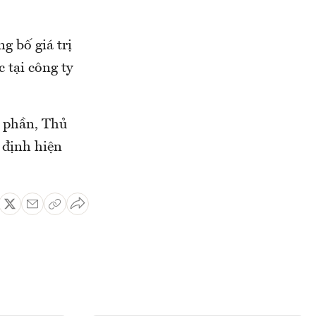
g bố giá trị
 tại công ty
ổ phần, Thủ
 định hiện