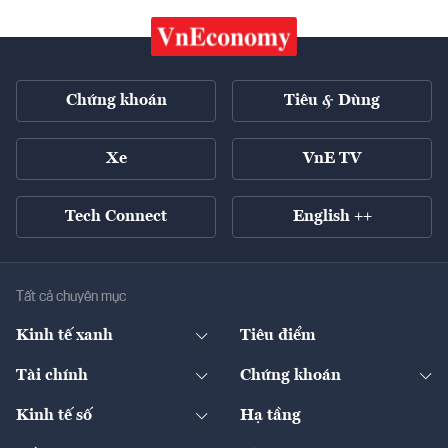
Chứng khoán
Tiêu & Dùng
Xe
VnE TV
Tech Connect
English ++
Tất cả chuyên mục
Kinh tế xanh
Tiêu điểm
Chuyển động xanh
Tài chính
Chứng khoán
Pháp lý
Ngân hàng
Doanh nghiệp niêm yết
Kinh tế số
Hạ tầng
Thương hiệu xanh
Thị trường vốn
Thị trường
Sản phẩm - Thị trường