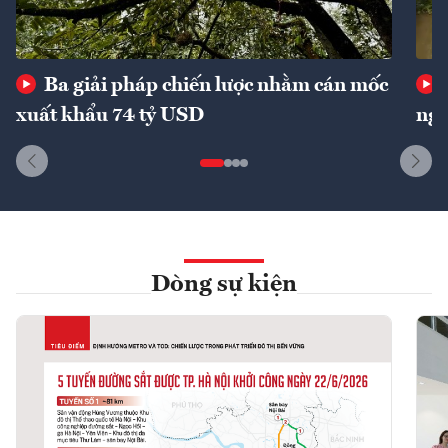
Ba giải pháp chiến lược nhằm cán mốc
xuất khẩu 74 tỷ USD
ngu
Dòng sự kiện