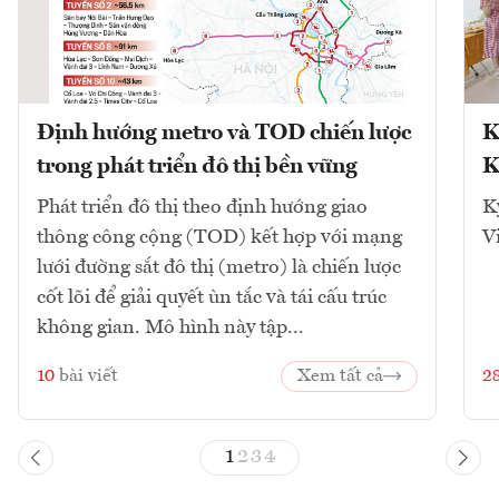
Định hướng metro và TOD chiến lược
K
trong phát triển đô thị bền vững
K
Phát triển đô thị theo định hướng giao
K
thông công cộng (TOD) kết hợp với mạng
V
lưới đường sắt đô thị (metro) là chiến lược
cốt lõi để giải quyết ùn tắc và tái cấu trúc
không gian. Mô hình này tập...
10
bài viết
Xem tất cả
2
1
2
3
4