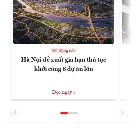
Bất động sản
Hà Nội đề xuất gia hạn thủ tục
Do
khởi công 6 dự án lớn
qu
Đọc ngay