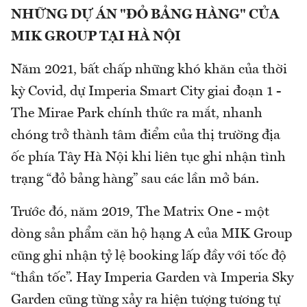
NHỮNG DỰ ÁN "ĐỎ BẢNG HÀNG" CỦA
MIK GROUP TẠI HÀ NỘI
Năm 2021, bất chấp những khó khăn của thời
kỳ Covid, dự Imperia Smart City giai đoạn 1 -
The Mirae Park chính thức ra mắt, nhanh
chóng trở thành tâm điểm của thị trường địa
ốc phía Tây Hà Nội khi liên tục ghi nhận tình
trạng “đỏ bảng hàng” sau các lần mở bán.
Trước đó, năm 2019, The Matrix One - một
dòng sản phẩm căn hộ hạng A của MIK Group
cũng ghi nhận tỷ lệ booking lấp đầy với tốc độ
“thần tốc”. Hay Imperia Garden và Imperia Sky
Garden cũng từng xảy ra hiện tượng tương tự