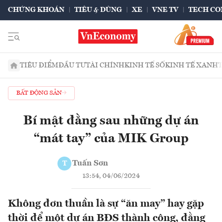
CHỨNG KHOÁN
TIÊU & DÙNG
XE
VNE TV
TECH CO
TIÊU ĐIỂM
ĐẦU TƯ
TÀI CHÍNH
KINH TẾ SỐ
KINH TẾ XANH
BẤT ĐỘNG SẢN
Bí mật đằng sau những dự án
“mát tay” của MIK Group
Tuấn Sơn
T
13:54, 04/06/2024
Không đơn thuần là sự “ăn may” hay gặp
thời để một dự án BĐS thành công, đằng