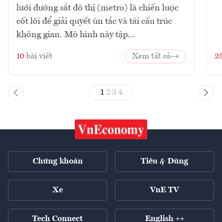
lưới đường sắt đô thị (metro) là chiến lược
cốt lõi để giải quyết ùn tắc và tái cấu trúc
không gian. Mô hình này tập...
10
bài viết
Xem tất cả
2
1
2
3
4
Chứng khoán
Tiêu & Dùng
Xe
VnE TV
Tech Connect
English ++