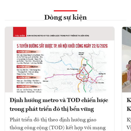
Dòng sự kiện
Định hướng metro và TOD chiến lược
K
trong phát triển đô thị bền vững
K
Phát triển đô thị theo định hướng giao
K
thông công cộng (TOD) kết hợp với mạng
V