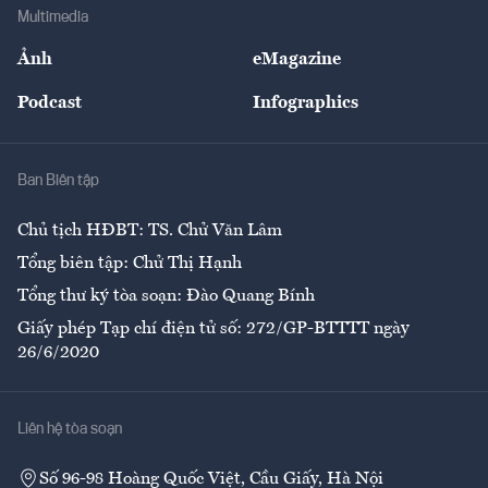
Địa phương
Thị trường
Bảo hiểm
Multimedia
Sự kiện
Nhân lực
Ảnh
eMagazine
Đẹp +
An sinh
Podcast
Infographics
Giải trí
Y tế
Nhà
Ban Biên tập
Ẩm thực
Chủ tịch HĐBT: TS. Chử Văn Lâm
Tổng biên tập: Chử Thị Hạnh
Tổng thư ký tòa soạn: Đào Quang Bính
Giấy phép Tạp chí điện tử số: 272/GP-BTTTT ngày
26/6/2020
Liên hệ tòa soạn
Số 96-98 Hoàng Quốc Việt, Cầu Giấy, Hà Nội