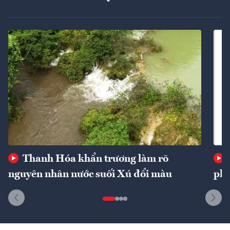
Thanh Hóa khẩn trương làm rõ
nguyên nhân nước suối Xú đổi màu
phí