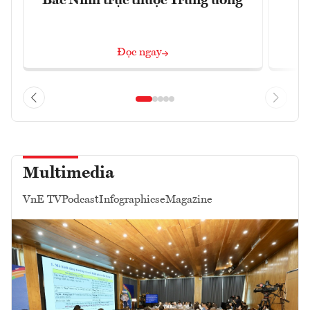
Bắc Ninh trực thuộc Trung ương
Đọc ngay
Multimedia
VnE TV
Podcast
Infographics
eMagazine