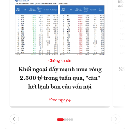
Chứng khoán
Khối ngoại đẩy mạnh mua ròng
SSI 
2.300 tỷ trong tuần qua, "cân"
hết lệnh bán của vốn nội
2/
Đọc ngay