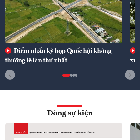
Điểm nhấn kỳ họp Quốc hội không
thường lệ lần thứ nhất
xuấ
Dòng sự kiện