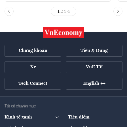
1
2
3
4
Chứng khoán
Tiêu & Dùng
Xe
VnE TV
Tech Connect
English ++
Tất cả chuyên mục
Kinh tế xanh
Tiêu điểm
Chuyển động xanh