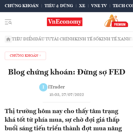
CHỨNG KHOÁN
TIÊU & DÙNG
XE
VNE TV
TECH CO
TIÊU ĐIỂM
ĐẦU TƯ
TÀI CHÍNH
KINH TẾ SỐ
KINH TẾ XANH
CHỨNG KHOÁN
Blog chứng khoán: Đừng sợ FED
iTrader
I
18:03, 27/07/2022
Thị trường hôm nay cho thấy tâm trạng
khá tốt từ phía mua, sự chờ đợi giá thấp
buổi sáng tiến triển thành đợt mua nâng