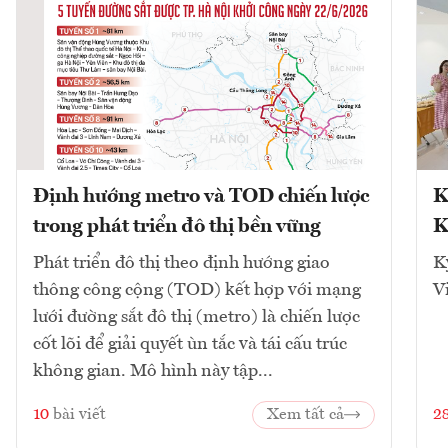
Định hướng metro và TOD chiến lược
K
trong phát triển đô thị bền vững
K
Phát triển đô thị theo định hướng giao
K
thông công cộng (TOD) kết hợp với mạng
V
lưới đường sắt đô thị (metro) là chiến lược
cốt lõi để giải quyết ùn tắc và tái cấu trúc
không gian. Mô hình này tập...
10
bài viết
Xem tất cả
2