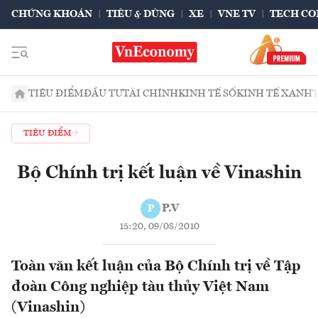
CHỨNG KHOÁN
TIÊU & DÙNG
XE
VNE TV
TECH CO
TIÊU ĐIỂM
ĐẦU TƯ
TÀI CHÍNH
KINH TẾ SỐ
KINH TẾ XANH
TIÊU ĐIỂM
Bộ Chính trị kết luận về Vinashin
P.V
P
15:20, 09/08/2010
Toàn văn kết luận của Bộ Chính trị về Tập
đoàn Công nghiệp tàu thủy Việt Nam
(Vinashin)