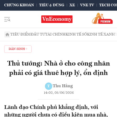
CHỨNG KHOÁN
TIÊU & DÙNG
XE
VNE TV
TECH CO
TIÊU ĐIỂM
ĐẦU TƯ
TÀI CHÍNH
KINH TẾ SỐ
KINH TẾ XANH
DÂN SINH
Thủ tướng: Nhà ở cho công nhân
phải có giá thuê hợp lý, ổn định
Thu Hằng
T
14:02, 05/06/2026
Lãnh đạo Chính phủ khẳng định, với
những người chưa có điều kiện mua nhà,