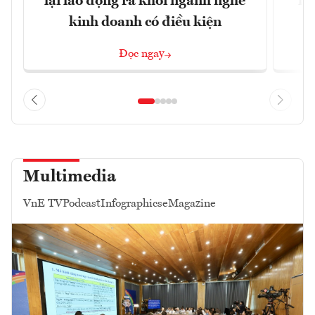
lại lao động ra khỏi ngành nghề
ng
kinh doanh có điều kiện
Đọc ngay
Multimedia
VnE TV
Podcast
Infographics
eMagazine