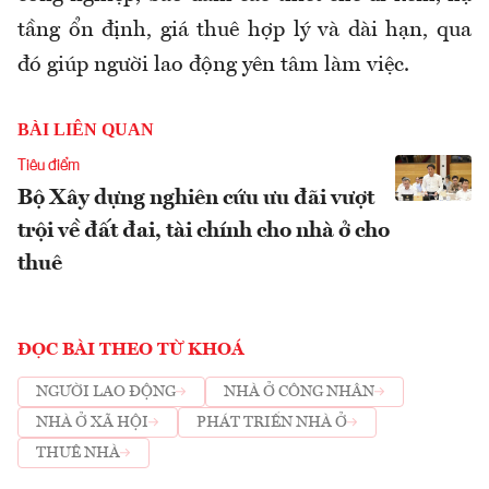
tầng ổn định, giá thuê hợp lý và dài hạn, qua
đó giúp người lao động yên tâm làm việc.
BÀI LIÊN QUAN
Tiêu điểm
Bộ Xây dựng nghiên cứu ưu đãi vượt
trội về đất đai, tài chính cho nhà ở cho
thuê
ĐỌC BÀI THEO TỪ KHOÁ
NGƯỜI LAO ĐỘNG
NHÀ Ở CÔNG NHÂN
NHÀ Ở XÃ HỘI
PHÁT TRIỂN NHÀ Ở
THUÊ NHÀ