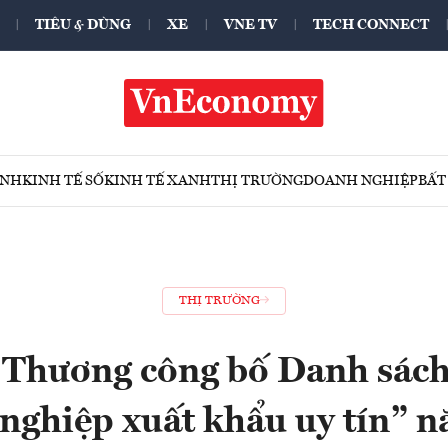
TIÊU & DÙNG
XE
VNE TV
TECH CONNECT
ÍNH
KINH TẾ SỐ
KINH TẾ XANH
THỊ TRƯỜNG
DOANH NGHIỆP
BẤT
THỊ TRƯỜNG
Thương công bố Danh sách
nghiệp xuất khẩu uy tín” 