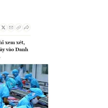
hi xem xét,
này vào Danh
.