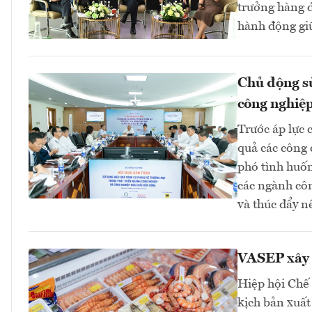
trưởng hàng đ
hành động gi
Chủ động sử
công nghiệp
Trước áp lực 
quả các công 
phó tình huốn
các ngành cô
và thúc đẩy n
VASEP xây 
Hiệp hội Chế
kịch bản xuất