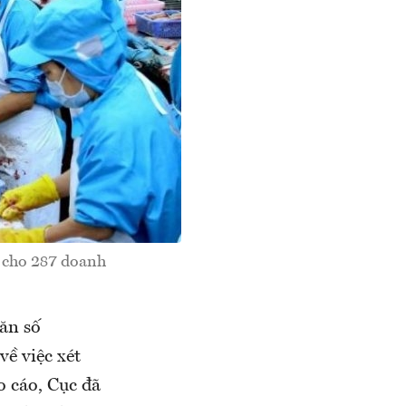
c cho 287 doanh
ăn số
ề việc xét
 cáo, Cục đã