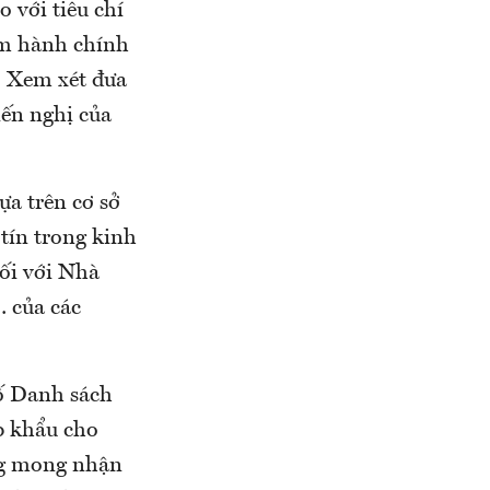
 với tiêu chí
hạm hành chính
: Xem xét đưa
ến nghị của
ựa trên cơ sở
 tín trong kinh
ối với Nhà
… của các
ố Danh sách
p khẩu cho
ng mong nhận