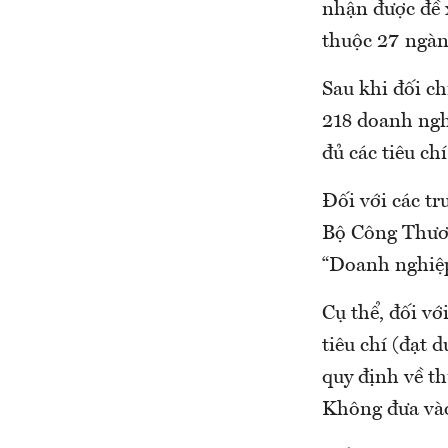
nhận được đề 
thuộc 27 ngàn
Sau khi đối ch
218 doanh ngh
đủ các tiêu ch
Đối với các tr
Bộ Công Thươn
“Doanh nghiệp
Cụ thể, đối vớ
tiêu chí (đạt 
quy định về th
Không đưa vào