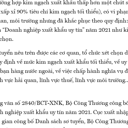
rường hợp kim ngạch xuất khẩu thấp hơn một chút so
 xấp xỉ 90% tiêu chí kim ngạch tối thiểu), có vi p
quan, môi trường nhưng đã khắc phục theo quy định
 “Doanh nghiệp xuất khẩu uy tín” năm 2021 như ki
 chọn.
uyển nêu trên được các cơ quan, tổ chức xét chọn d
uy định về mức kim ngạch xuất khẩu tối thiểu, về uy
 bạn hàng nước ngoài, về việc chấp hành nghĩa vụ đ
h vực hải quan, lĩnh vực thuế, lĩnh vực môi trường
ng văn số 2840/BCT-XNK, Bộ Công Thương công b
h nghiệp xuất khẩu uy tín năm 2021. Cục xuất nhậ
ời gian công bố Danh sách sơ tuyển, Bộ Công Thươ