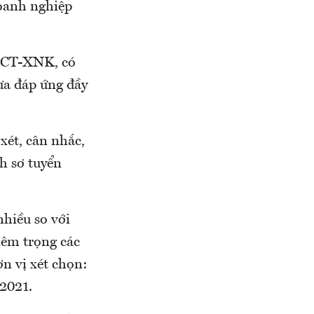
doanh nghiệp
0/BCT-XNK, có
ưa đáp ứng đầy
xét, cân nhắc,
h sơ tuyển
nhiều so với
iêm trọng các
n vị xét chọn:
2021.