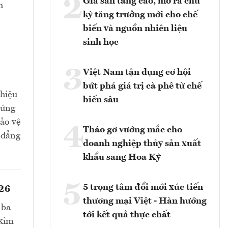
2
Giá sắn tăng cao, mở ra chu
h
kỳ tăng trưởng mới cho chế
biến và nguồn nhiên liệu
sinh học
3
Việt Nam tận dụng cơ hội
bứt phá giá trị cà phê từ chế
 hiệu
biến sâu
 ứng
bảo vệ
4
Tháo gỡ vướng mắc cho
 đẳng
doanh nghiệp thủy sản xuất
khẩu sang Hoa Kỳ
5
5 trọng tâm đổi mới xúc tiến
026
thương mại Việt - Hàn hướng
 ba
tới kết quả thực chất
 kim