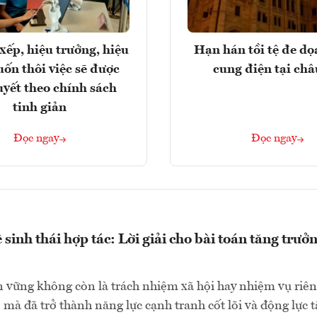
xếp, hiệu trưởng, hiệu
Hạn hán tồi tệ đe d
ốn thôi việc sẽ được
cung điện tại ch
uyết theo chính sách
tinh giản
Đọc ngay
Đọc ngay
sinh thái hợp tác: Lời giải cho bài toán tăng trưở
n vững không còn là trách nhiệm xã hội hay nhiệm vụ riên
mà đã trở thành năng lực cạnh tranh cốt lõi và động lực 