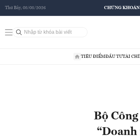
Thứ Bảy, 08/08/2026
CHỨNG KHOÁN
TIÊU ĐIỂM
ĐẦU TƯ
TÀI CH
Bộ Công 
“Doanh 