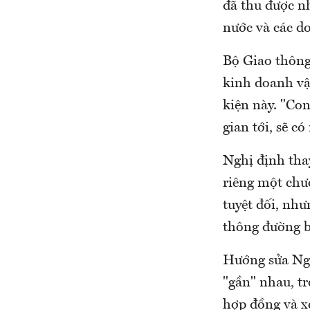
đã thu được nh
nước và các d
Bộ Giao thông
kinh doanh vận
kiện này. "Con
gian tới, sẽ c
Nghị định tha
riêng một chươ
tuyệt đối, như
thông đường bộ
Hướng sửa Ngh
"gần" nhau, t
hợp đồng và xe