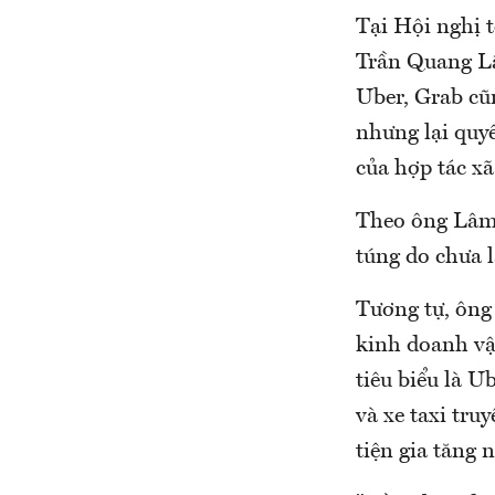
Tại Hội nghị 
Trần Quang Lâ
Uber, Grab cũ
nhưng lại quyế
của hợp tác x
Theo ông Lâm,
túng do chưa l
Tương tự, ông
kinh doanh vận
tiêu biểu là U
và xe taxi tr
tiện gia tăng 