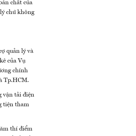
bản chất của
 lý chứ không
rợ quản lý và
 kê của Vụ
hương chính
và Tp.HCM.
 vận tải điện
g tiện tham
năm thí điểm