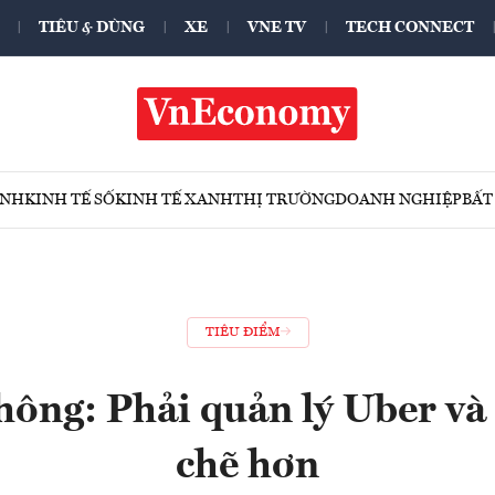
TIÊU & DÙNG
XE
VNE TV
TECH CONNECT
ÍNH
KINH TẾ SỐ
KINH TẾ XANH
THỊ TRƯỜNG
DOANH NGHIỆP
BẤT
TIÊU ĐIỂM
hông: Phải quản lý Uber và
chẽ hơn