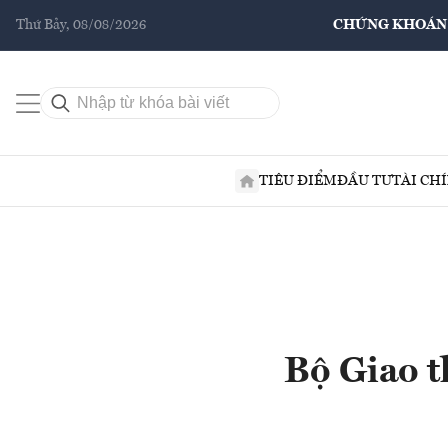
Thứ Bảy, 08/08/2026
CHỨNG KHOÁN
TIÊU ĐIỂM
ĐẦU TƯ
TÀI CH
Bộ Giao t