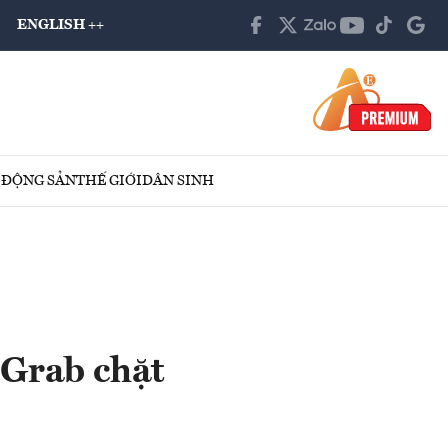
ENGLISH ++
 ĐỘNG SẢN
THẾ GIỚI
DÂN SINH
 Grab chặt