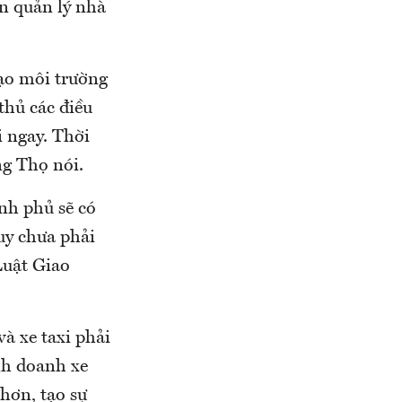
an quản lý nhà
ạo môi trường
thủ các điều
i ngay. Thời
ng Thọ nói.
nh phủ sẽ có
Tuy chưa phải
Luật Giao
à xe taxi phải
nh doanh xe
hơn, tạo sự