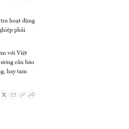
 tra hoạt động
ghiệp phải
ệm với Việt
hương cần báo
ng, hay tạm