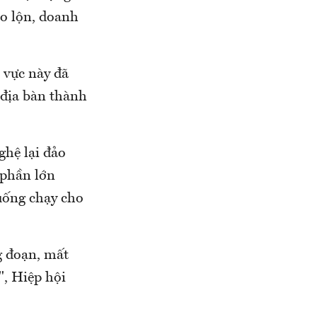
ảo lộn, doanh
 vực này đã
 địa bàn thành
ghệ lại đảo
 phần lớn
xuống chạy cho
g đoạn, mất
", Hiệp hội