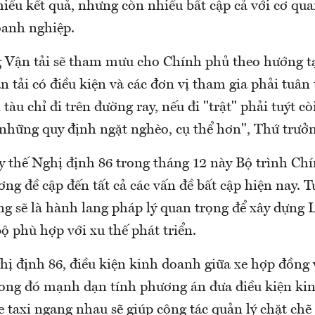
iều kết quả, nhưng còn nhiều bất cập cả với cơ qu
oanh nghiệp.
 Vận tải sẽ tham mưu cho Chính phủ theo hướng t
 tải có điều kiện và các đơn vị tham gia phải tuân 
 tàu chỉ đi trên đường ray, nếu đi "trật" phải tuýt cò
ó những quy định ngặt nghèo, cụ thể hơn", Thứ trưở
y thế Nghị định 86 trong tháng 12 này Bộ trình Chí
ng đề cập đến tất cả các vấn đề bất cập hiện nay. 
ng sẽ là hành lang pháp lý quan trọng để xây dựng 
 phù hợp với xu thế phát triển.
ị định 86, điều kiện kinh doanh giữa xe hợp đồng v
rong đó mạnh dạn tính phương án đưa điều kiện ki
 taxi ngang nhau sẽ giúp công tác quản lý chặt chẽ 