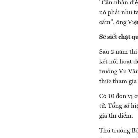
"Cần nhận diệ
nó phải như t
cấm", ông Việ
Sẽ siết chặt 
Sau 2 năm thí
kết nối hoạt 
trưởng Vụ Vận 
thức tham gi
Có 10 đơn vị 
tử. Tổng số hi
gia thí điểm.
Thứ trưởng Bộ