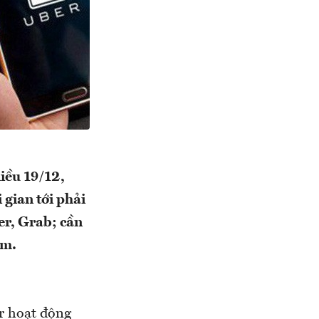
iều 19/12,
gian tới phải
er, Grab; cần
am.
r hoạt động