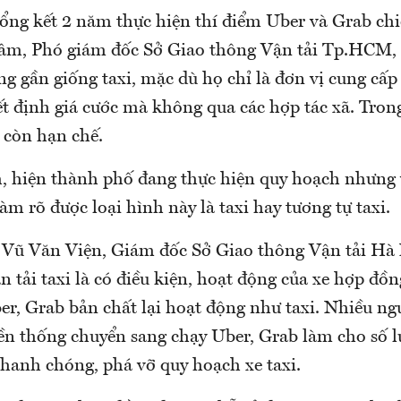
tổng kết 2 năm thực hiện thí điểm Uber và Grab chi
m, Phó giám đốc Sở Giao thông Vận tải Tp.HCM, 
ng gần giống taxi, mặc dù họ chỉ là đơn vị cung c
t định giá cước mà không qua các hợp tác xã. Trong
ã còn hạn chế.
 hiện thành phố đang thực hiện quy hoạch nhưng 
àm rõ được loại hình này là taxi hay tương tự taxi.
 Vũ Văn Viện, Giám đốc Sở Giao thông Vận tải Hà 
 tải taxi là có điều kiện, hoạt động của xe hợp đồn
ber, Grab bản chất lại hoạt động như taxi. Nhiều n
uyền thống chuyển sang chạy Uber, Grab làm cho số
nhanh chóng, phá vỡ quy hoạch xe taxi.