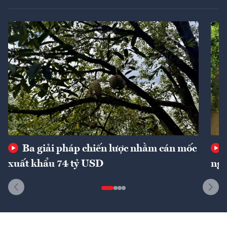
Ba giải pháp chiến lược nhằm cán mốc
xuất khẩu 74 tỷ USD
ngu