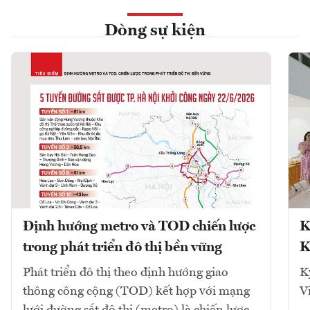
Dòng sự kiện
Định hướng metro và TOD chiến lược
K
trong phát triển đô thị bền vững
K
Phát triển đô thị theo định hướng giao
K
thông công cộng (TOD) kết hợp với mạng
V
lưới đường sắt đô thị (metro) là chiến lược