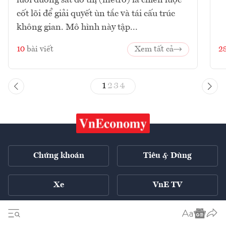
cốt lõi để giải quyết ùn tắc và tái cấu trúc
không gian. Mô hình này tập...
10
bài viết
Xem tất cả
2
1
2
3
4
Chứng khoán
Tiêu & Dùng
Xe
VnE TV
Tech Connect
English ++