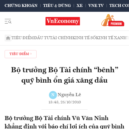
CHỨNG KHOÁN
TIÊU & DÙNG
XE
VNE TV
TECH CO
TIÊU ĐIỂM
ĐẦU TƯ
TÀI CHÍNH
KINH TẾ SỐ
KINH TẾ XANH
TIÊU ĐIỂM
Bộ trưởng Bộ Tài chính “bênh”
quỹ bình ổn giá xăng dầu
Nguyễn Lê
N
13:43, 25/10/2010
Bộ trưởng Bộ Tài chính Vũ Văn Ninh
khẳng định với báo chí lợi ích của quỹ bình