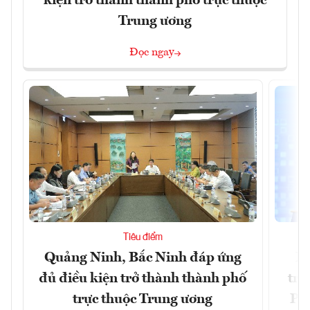
kiện trở thành thành phố trực thuộc
Trung ương
Đọc ngay
Tiêu điểm
Quảng Ninh, Bắc Ninh đáp ứng
Ph
đủ điều kiện trở thành thành phố
trự
trực thuộc Trung ương
Phi