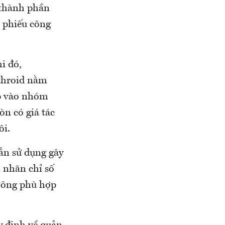
 thành phần
 phiếu công
i đó,
ethroid nằm
ếp vào nhóm
òn có giá tác
ôi.
ẫn sử dụng gây
 nhãn chỉ số
hông phù hợp