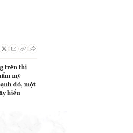
g trên thị
phẩm mỹ
cạnh đó, một
ây hiểu