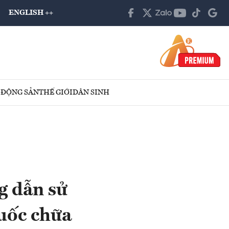
ENGLISH ++
 ĐỘNG SẢN
THẾ GIỚI
DÂN SINH
g dẫn sử
uốc chữa