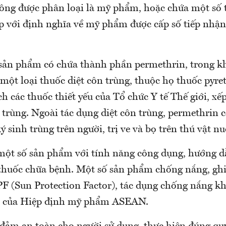
ông được phân loại là mỹ phẩm, hoặc chứa một số
 với định nghĩa về mỹ phẩm được cấp số tiếp nhận
 sản phẩm có chứa thành phần permethrin, trong kh
 một loại thuốc diệt côn trùng, thuộc họ thuốc pyr
h các thuốc thiết yếu của Tổ chức Y tế Thế giới, x
 trùng. Ngoài tác dụng diệt côn trùng, permethrin c
ý sinh trùng trên người, trị ve và bọ trên thú vật nu
một số sản phẩm với tính năng công dụng, hướng d
thuốc chữa bệnh. Một số sản phẩm chống nắng, ghi
F (Sun Protection Factor), tác dụng chống nắng k
n của Hiệp định mỹ phẩm ASEAN.