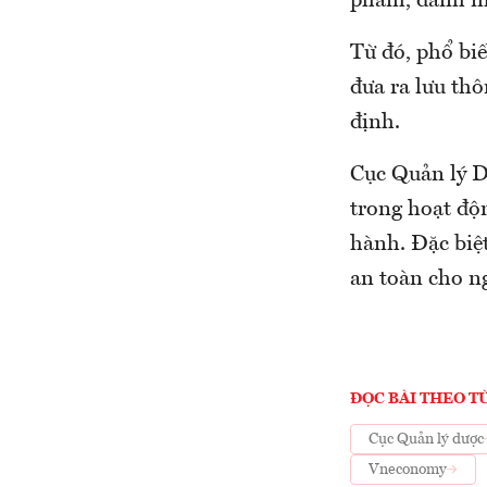
phẩm, danh mụ
Từ đó, phổ biế
đưa ra lưu th
định.
Cục Quản lý D
trong hoạt độ
hành. Đặc biệ
an toàn cho n
ĐỌC BÀI THEO T
Cục Quản lý dược
Vneconomy