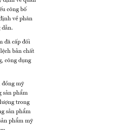
y định về quản
iếu công bố
định về phân
 dẫn.
m đã cấp đối
lệch bản chất
g, công dụng
i đồng mỹ
g sản phẩm
lượng trong
ng sản phẩm
 sản phẩm mỹ