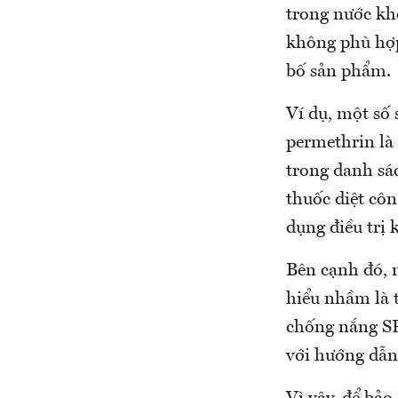
trong nước kh
không phù hợp
bố sản phẩm.
Ví dụ, một số
permethrin là
trong danh sác
thuốc diệt côn
dụng điều trị k
Bên cạnh đó, 
hiểu nhầm là 
chống nắng SP
với hướng dẫ