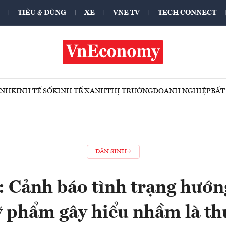
TIÊU & DÙNG
XE
VNE TV
TECH CONNECT
ÍNH
KINH TẾ SỐ
KINH TẾ XANH
THỊ TRƯỜNG
DOANH NGHIỆP
BẤT
DÂN SINH
 : Cảnh báo tình trạng hướn
 phẩm gây hiểu nhầm là th