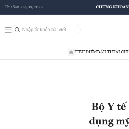
Thứ Sáu, 07/08/2026
CHỨNG KHOÁN
TIÊU ĐIỂM
ĐẦU TƯ
TÀI CH
Bộ Y tế
dụng mỹ