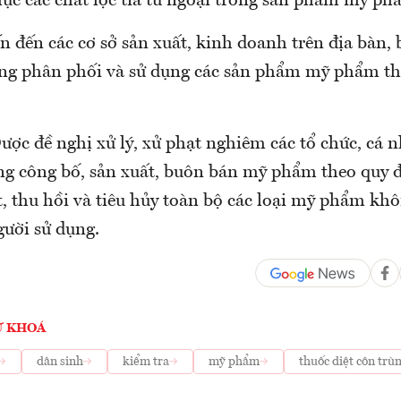
c các chất lọc tia tử ngoại trong sản phẩm mỹ ph
n đến các cơ sở sản xuất, kinh doanh trên địa bàn,
ông phân phối và sử dụng các sản phẩm mỹ phẩm t
ược đề nghị xử lý, xử phạt nghiêm các tổ chức, cá 
ng công bố, sản xuất, buôn bán mỹ phẩm theo quy 
t, thu hồi và tiêu hủy toàn bộ các loại mỹ phẩm k
gười sử dụng.
Ừ KHOÁ
dân sinh
kiểm tra
mỹ phẩm
thuốc diệt côn trù