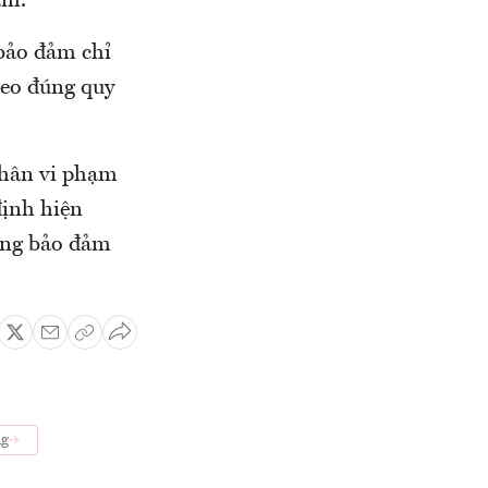
ẩm.
 bảo đảm chỉ
heo đúng quy
nhân vi phạm
định hiện
hông bảo đảm
ng