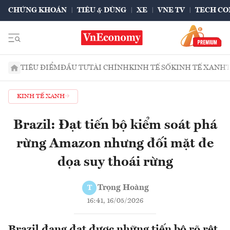
CHỨNG KHOÁN
TIÊU & DÙNG
XE
VNE TV
TECH CO
TIÊU ĐIỂM
ĐẦU TƯ
TÀI CHÍNH
KINH TẾ SỐ
KINH TẾ XANH
KINH TẾ XANH
Brazil: Đạt tiến bộ kiểm soát phá
rừng Amazon nhưng đối mặt đe
dọa suy thoái rừng
Trọng Hoàng
T
16:41, 16/05/2026
Brazil đang đạt được những tiến bộ rõ rệt