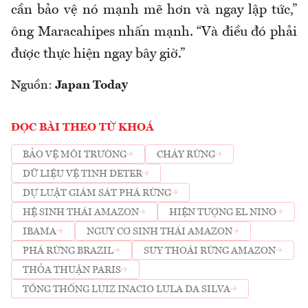
cần bảo vệ nó mạnh mẽ hơn và ngay lập tức,”
ông Maracahipes nhấn mạnh. “Và điều đó phải
được thực hiện ngay bây giờ.”
Nguồn:
Japan Today
ĐỌC BÀI THEO TỪ KHOÁ
BẢO VỆ MÔI TRƯỜNG
CHÁY RỪNG
DỮ LIỆU VỆ TINH DETER
DỰ LUẬT GIÁM SÁT PHÁ RỪNG
HỆ SINH THÁI AMAZON
HIỆN TƯỢNG EL NINO
IBAMA
NGUY CƠ SINH THÁI AMAZON
PHÁ RỪNG BRAZIL
SUY THOÁI RỪNG AMAZON
THỎA THUẬN PARIS
TỔNG THỐNG LUIZ INACIO LULA DA SILVA