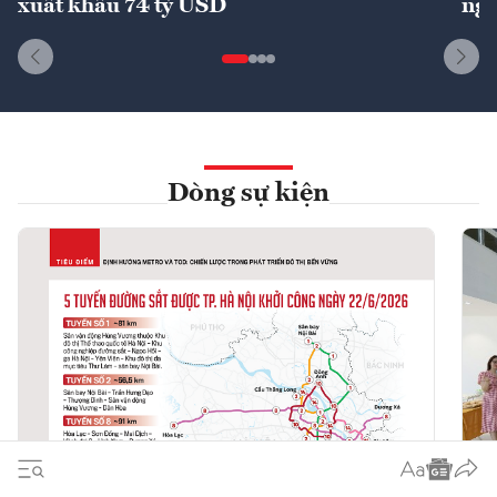
xuất khẩu 74 tỷ USD
ngu
Dòng sự kiện