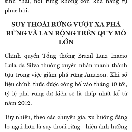
sinh thái, nơi rừng không còn khả năng tự
phục hồi.
SUY THOÁI RỪNG VƯỢT XA PHÁ
RỪNG VÀ LAN RỘNG TRÊN QUY MÔ
LỚN
Chính quyền Tổng thống Brazil Luiz Inacio
Lula da Silva thường xuyên nhấn mạnh thành
tựu trong việc giảm phá rừng Amazon. Khi số
liệu chính thức được công bố vào tháng 10 tới,
tỷ lệ phá rừng dự kiến sẽ là thấp nhất kể từ
năm 2012.
Tuy nhiên, theo các chuyên gia, xu hướng đáng
lo ngại hơn là suy thoái rừng - hiện ảnh hưởng