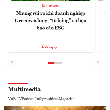
Kinh tế xanh
Những rủi ro khi doanh nghiệp
Đứ
Greenwashing, “tô hồng” số liệu
th
báo cáo ESG
k
Đọc ngay
Multimedia
VnE TV
Podcast
Infographics
eMagazine