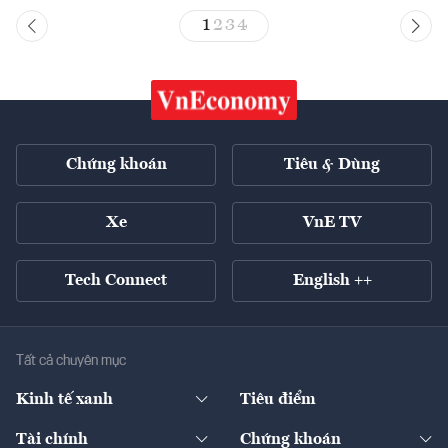
1
2
3
4
Chứng khoán
Tiêu & Dùng
Xe
VnE TV
Tech Connect
English ++
Tất cả chuyên mục
Kinh tế xanh
Tiêu điểm
Chuyển động xanh
Tài chính
Chứng khoán