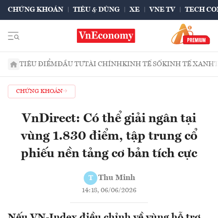
CHỨNG KHOÁN
TIÊU & DÙNG
XE
VNE TV
TECH CO
TIÊU ĐIỂM
ĐẦU TƯ
TÀI CHÍNH
KINH TẾ SỐ
KINH TẾ XANH
CHỨNG KHOÁN
VnDirect: Có thể giải ngân tại
vùng 1.830 điểm, tập trung cổ
phiếu nền tảng cơ bản tích cực
Thu Minh
T
14:18, 06/06/2026
Nếu VN-Index điều chỉnh về vùng hỗ trợ