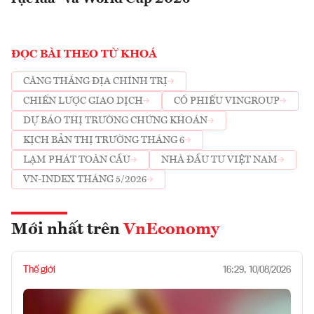
ĐỌC BÀI THEO TỪ KHOÁ
CĂNG THẲNG ĐỊA CHÍNH TRỊ
CHIẾN LƯỢC GIAO DỊCH
CỔ PHIẾU VINGROUP
DỰ BÁO THỊ TRƯỜNG CHỨNG KHOÁN
KỊCH BẢN THỊ TRƯỜNG THÁNG 6
LẠM PHÁT TOÀN CẦU
NHÀ ĐẦU TƯ VIỆT NAM
VN-INDEX THÁNG 5/2026
Mới nhất trên
VnEconomy
Thế giới
16:29, 10/08/2026