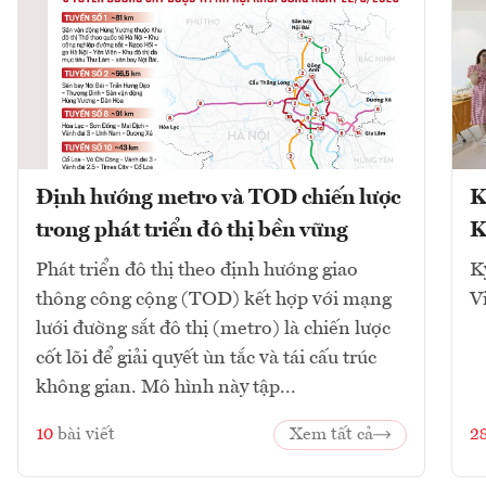
Định hướng metro và TOD chiến lược
K
trong phát triển đô thị bền vững
K
Phát triển đô thị theo định hướng giao
K
thông công cộng (TOD) kết hợp với mạng
V
lưới đường sắt đô thị (metro) là chiến lược
cốt lõi để giải quyết ùn tắc và tái cấu trúc
không gian. Mô hình này tập...
10
bài viết
Xem tất cả
2