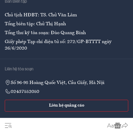
Ban Biên tập
Ẩm thực
Chủ tịch HĐBT: TS. Chử Văn Lâm
Tổng biên tập: Chử Thị Hạnh
Tổng thư ký tòa soạn: Đào Quang Bính
Giấy phép Tạp chí điện tử số: 272/GP-BTTTT ngày
26/6/2020
Liên hệ tòa soạn
Số 96-98 Hoàng Quốc Việt, Cầu Giấy, Hà Nội
02437552050
Liên hệ quảng cáo
Theo dõi VnEconomy