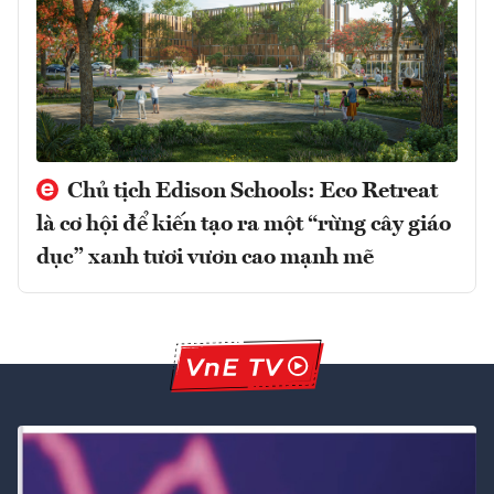
Chủ tịch Edison Schools: Eco Retreat
là cơ hội để kiến tạo ra một “rừng cây giáo
dục” xanh tươi vươn cao mạnh mẽ