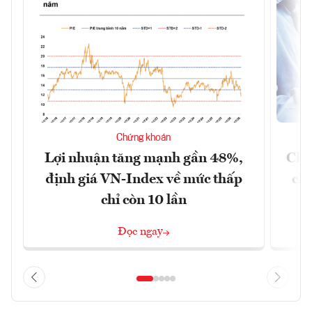
Chứng khoán
Lợi nhuận tăng mạnh gần 48%,
Chứ
định giá VN-Index về mức thấp
chá
chỉ còn 10 lần
Đọc ngay