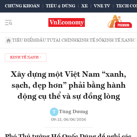
CHỨNG KHOÁN
TIÊU & DÙNG
XE
VNE TV
TECH CO
TIÊU ĐIỂM
ĐẦU TƯ
TÀI CHÍNH
KINH TẾ SỐ
KINH TẾ XANH
KINH TẾ XANH
Xây dựng một Việt Nam “xanh,
sạch, đẹp hơn” phải bằng hành
động cụ thể và sự đồng lòng
Tùng Dương
T
09:13, 06/06/2026
Phó Thủ tướng Hồ Quốc Dũng đề nghị các