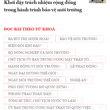
Khơi dậy trách nhiệm cộng đồng
trong hành trình bảo vệ môi trường
ĐỌC BÀI THEO TỪ KHOÁ
BÀ BÙI THỊ MINH HOÀI
BẢO VỆ MÔI TRƯỜNG
BIẾN ĐỔI KHÍ HẬU
BỘ NÔNG NGHIỆP VÀ MÔI TRƯỜNG
CHỦ TỊCH ỦY BAN TRUNG ƯƠNG MẶT TRẬN TỔ
QUỐC VIỆT NAM
HÀNH ĐỘNG VÌ MÔI TRƯỜNG
LỄ PHÁT ĐỘNG
NGÀY ĐẠI DƯƠNG THẾ GIỚI
NGÀY MÔI TRƯỜNG THẾ GIỚI
NGHỆ AN
PHÓ THỦ TƯỚNG HỒ QUỐC DŨNG
PHONG TRÀO TOÀN DÂN
TỔNG BÍ THƯ, CHỦ TỊCH NƯỚC TÔ LÂM
ỦY BAN TRUNG ƯƠNG MẶT TRẬN TỔ QUỐC VIỆT