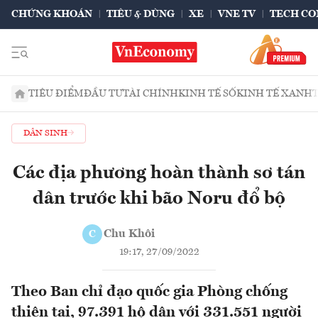
CHỨNG KHOÁN
TIÊU & DÙNG
XE
VNE TV
TECH CO
TIÊU ĐIỂM
ĐẦU TƯ
TÀI CHÍNH
KINH TẾ SỐ
KINH TẾ XANH
DÂN SINH
Các địa phương hoàn thành sơ tán
dân trước khi bão Noru đổ bộ
Chu Khôi
C
19:17, 27/09/2022
Theo Ban chỉ đạo quốc gia Phòng chống
thiên tai, 97.391 hộ dân với 331.551 người