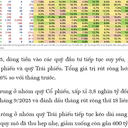
, dòng tiền vào các quỹ đầu tư tiếp tục suy yếu,
hiếu và quỹ Trái phiếu. Tổng giá trị rút ròng hơ
,6% so với tháng trước.
trung ở nhóm quỹ Cổ phiếu, xấp xỉ 3,8 nghìn tỷ đ
háng 9/2025 và đánh dấu tháng rút ròng thứ 18 liên
ròng ở nhóm quỹ Trái phiếu tiếp tục kéo dài sang
g quy mô đã thu hẹp nhẹ, giảm xuống còn gần 600 tỷ