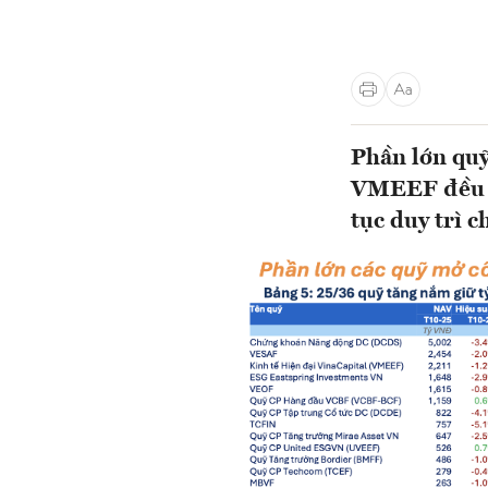
Phần lớn qu
VMEEF đều nâ
tục duy trì c