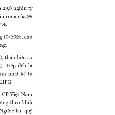
 29,8 nghìn tỷ
ản ròng của 98
024.
g 10/2025, chủ
ng.
), thấp hơn so
). Tiếp đến là
nh nhất kể từ
 HPG.
ỹ CP Việt Nam
ròng theo khối
gược lại, quỹ