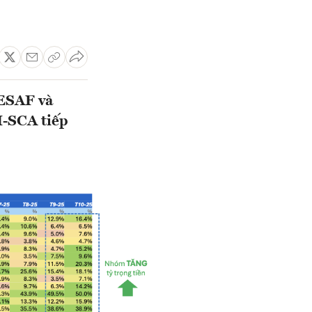
VESAF và
I-SCA tiếp