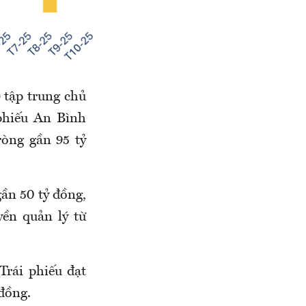
) tập trung chủ
phiếu An Bình
òng gần 95 tỷ
ần 50 tỷ đồng,
ền quản lý từ
rái phiếu đạt
đồng.