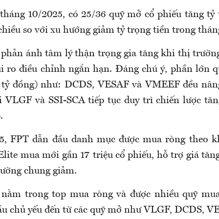
 tháng 10/2025, có 25/36 quỹ mở cổ phiếu tăng tỷ
chiều so với xu hướng giảm tỷ trọng tiền trong thán
 phản ánh tâm lý thận trọng gia tăng khi thị trườ
ủi ro điều chỉnh ngắn hạn. Đáng chú ý, phần lớn 
 tỷ đồng) như: DCDS, VESAF và VMEEF đều nâng 
i VLGF và SSI-SCA tiếp tục duy trì chiến lược tăn
.
5, FPT dẫn đầu danh mục được mua ròng theo kh
lite mua mới gần 17 triệu cổ phiếu, hỗ trợ giá tăn
trường chung giảm.
 nằm trong top mua ròng và được nhiều quỹ mua
 cầu chủ yếu đến từ các quỹ mở như VLGF, DCDS,