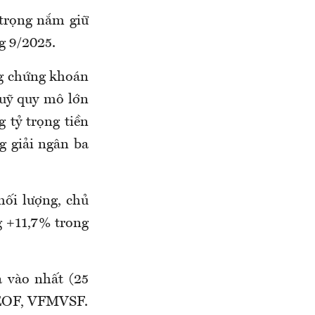
 trọng nắm giữ
g 9/2025.
ng chứng khoán
quỹ quy mô lớn
tỷ trọng tiền
g giải ngân ba
ối lượng, chủ
g +11,7% trong
 vào nhất (25
 VEOF, VFMVSF.