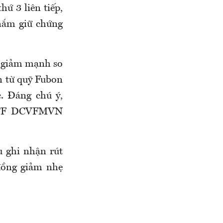
 3 liên tiếp,
 nắm giữ chứng
, giảm mạnh so
ến từ quỹ Fubon
. Đáng chú ý,
ỹ ETF DCVFMVN
u ghi nhận rút
 đồng giảm nhẹ