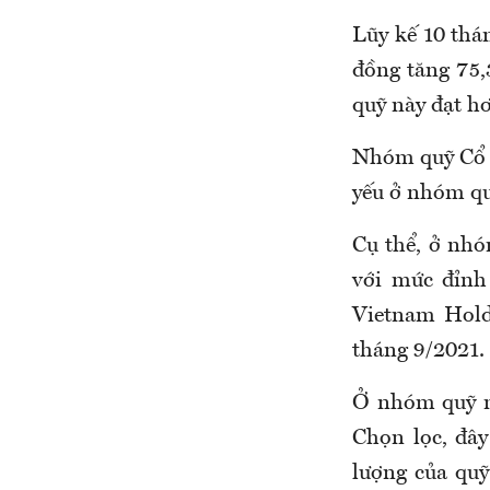
Lũy kế 10 thá
đồng tăng 75,
quỹ này đạt h
Nhóm quỹ Cổ p
yếu ở nhóm qu
Cụ thể, ở nhó
với mức đỉnh 
Vietnam Hold
tháng 9/2021
Ở nhóm quỹ m
Chọn lọc, đây
lượng của qu