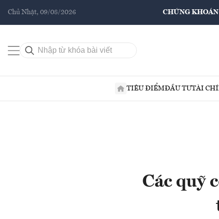
Chủ Nhật, 09/08/2026
CHỨNG KHOÁN
TIÊU ĐIỂM
ĐẦU TƯ
TÀI CH
Các quỹ c