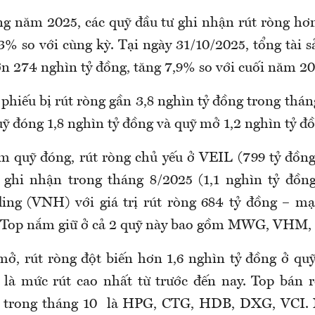
ng năm 2025, các quỹ đầu tư ghi nhận rút ròng hơn
3% so với cùng kỳ. Tại ngày 31/10/2025, tổng tài s
ơn 274 nghìn tỷ đồng, tăng 7,9% so với cuối năm 2
hiếu bị rút ròng gần 3,8 nghìn tỷ đồng trong thán
ỹ đóng 1,8 nghìn tỷ đồng và quỹ mở 1,2 nghìn tỷ đồ
m quỹ đóng, rút ròng chủ yếu ở VEIL (799 tỷ đồng
ghi nhận trong tháng 8/2025 (1,1 nghìn tỷ đồng
ing (VNH) với giá trị rút ròng 684 tỷ đồng – mạ
. Top nắm giữ ở cả 2 quỹ này bao gồm MWG, VHM,
ở, rút ròng đột biến hơn 1,6 nghìn tỷ đồng ở qu
 là mức rút cao nhất từ trước đến nay. Top bán 
ỹ trong tháng 10 là HPG, CTG, HDB, DXG, VCI. N