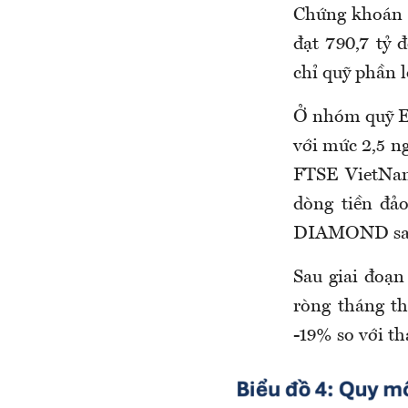
Chứng khoán 
đạt 790,7 tỷ 
chỉ quỹ phần l
Ở nhóm quỹ ET
với mức 2,5 ng
FTSE VietNam
dòng tiền đả
DIAMOND sau 2
Sau giai đoạn
ròng tháng th
-19% so với th