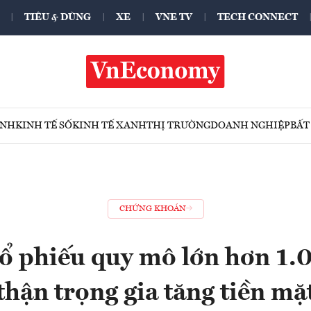
TIÊU & DÙNG
XE
VNE TV
TECH CONNECT
ÍNH
KINH TẾ SỐ
KINH TẾ XANH
THỊ TRƯỜNG
DOANH NGHIỆP
BẤT
CHỨNG KHOÁN
ổ phiếu quy mô lớn hơn 1.
thận trọng gia tăng tiền mặ