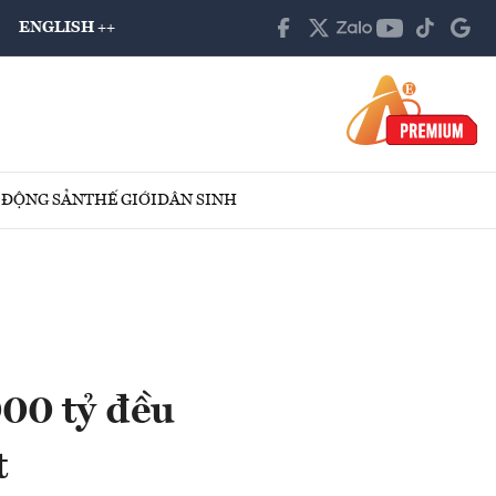
ENGLISH ++
 ĐỘNG SẢN
THẾ GIỚI
DÂN SINH
000 tỷ đều
t