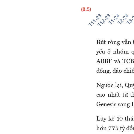
Rút ròng vẫn t
yếu ở nhóm q
ABBF và TCBF
đồng, đảo chiề
Ngược lại, Qu
cao nhất từ 
Genesis sang 
Lũy kế 10 th
hơn 775 tỷ đồ