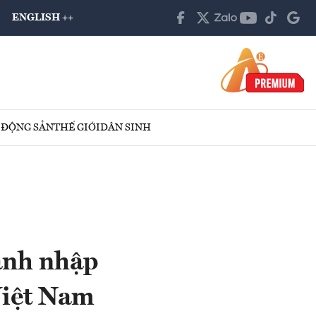
ENGLISH ++
 ĐỘNG SẢN
THẾ GIỚI
DÂN SINH
ạnh nhập
Việt Nam