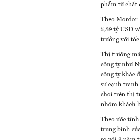
phẩm từ chất 
Theo Mordor I
5,39 tỷ USD v
trưởng với tố
Thị trường máy
công ty như N
công ty khác 
sự cạnh tranh
chơi trên thị
nhóm khách hà
Theo ước tính
trung bình củ
so với 3 năm t