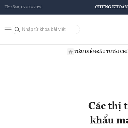
Thứ Sáu, 07/08/2026
CHỨNG KHOÁN
TIÊU ĐIỂM
ĐẦU TƯ
TÀI CH
Các thị
khẩu má