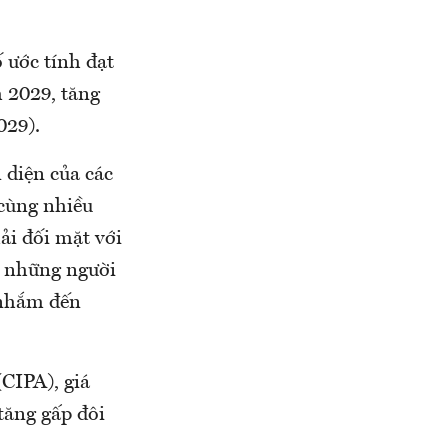
 ước tính đạt
 2029, tăng
029).
 diện của các
cùng nhiều
ải đối mặt với
g những người
 nhắm đến
.
CIPA), giá
tăng gấp đôi