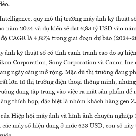
dẻo.
ntelligence, quy mô thị trường máy ảnh kỹ thuật số
ào năm 2024 và dự kiến sẽ đạt 6,83 tỷ USD vào năm
c độ CAGR là 4,85% trong giai đoạn dự báo (2024-2
 ảnh kỹ thuật số có tính cạnh tranh cao do sự hiện
ikon Corporation, Sony Corporation và Canon Inc 
đang ngày càng mở rộng. Mặc dù thị trường đang ph
 rất lớn từ thị trường điện thoại thông minh, nhưn
 trường đang tập trung vào việc ra mắt sản phẩm để
ng thích hợp, đặc biệt là nhóm khách hàng gen Z
 của Hiệp hội máy ảnh và hình ảnh chuyên nghiệp (
a các máy số hiện đang ở mức 623 USD, con số này 
rước.