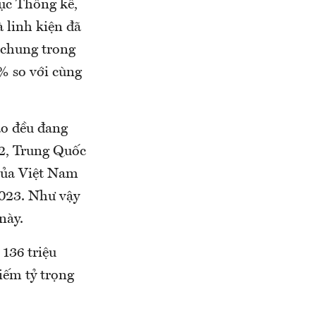
cục Thống kê,
 linh kiện đã
 chung trong
% so với cùng
ạo đều đang
/2, Trung Quốc
 của Việt Nam
2023. Như vậy
này.
136 triệu
iếm tỷ trọng