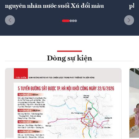
nguyên nhân nước suối Xú đổi màu
phí
Dòng sự kiện