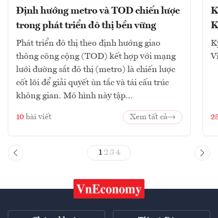
Định hướng metro và TOD chiến lược
K
trong phát triển đô thị bền vững
K
Phát triển đô thị theo định hướng giao
K
thông công cộng (TOD) kết hợp với mạng
V
lưới đường sắt đô thị (metro) là chiến lược
cốt lõi để giải quyết ùn tắc và tái cấu trúc
không gian. Mô hình này tập...
10
bài viết
Xem tất cả
2
1
2
3
4