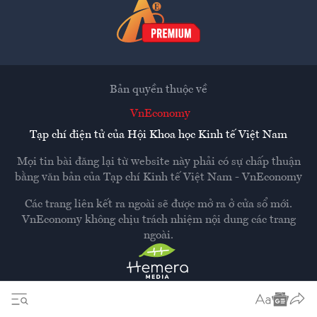
Bản quyền thuộc về
VnEconomy
Tạp chí điện tử của Hội Khoa học Kinh tế Việt Nam
Mọi tin bài đăng lại từ website này phải có sự chấp thuận
bằng văn bản của
Tạp chí Kinh tế Việt Nam - VnEconomy
Các trang liên kết ra ngoài sẽ được mở ra ở cửa sổ mới.
VnEconomy không chịu trách nhiệm nội dung các trang
ngoài.
Thiết kế và phát triển bởi
Hemera Media
Dựa trên nền tảng
Hemera AI CMS