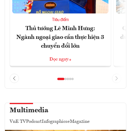
Tiêu điểm
Thủ tướng Lê Minh Hưng:
Qu
Ngành ngoại giao cần thực hiện 3
đủ 
chuyển đổi lớn
Đọc ngay
Multimedia
VnE TV
Podcast
Infographics
eMagazine