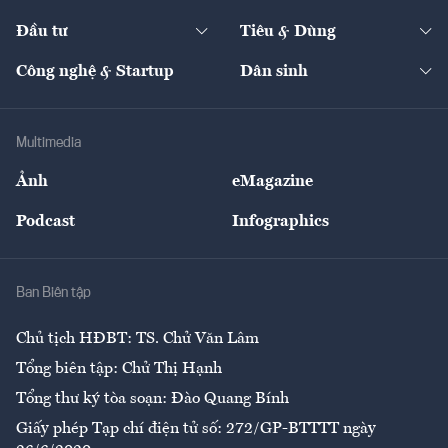
Start-up
Dự án
Công nghiệp
Chuyển động 24h
Đối thoại
The Guide
Video
Đầu tư
Tiêu & Dùng
Quản trị số
Cafe BĐS
Thị trường
Kinh doanh
Kết nối
Tạp chí kinh tế Việt Nam
eMagazine
Nhà đầu tư
Du lịch
Công nghệ & Startup
Dân sinh
Tư vấn
Nông sản
Doanh nhân
Tư vấn Tiêu & Dùng
Infographics
Hạ tầng
Sức khỏe
Khung pháp lý
Doanh nghiệp
Địa phương
Thị trường
Bảo hiểm
Multimedia
Sự kiện
Nhân lực
Ảnh
eMagazine
Đẹp +
An sinh
Podcast
Infographics
Giải trí
Y tế
Nhà
Ban Biên tập
Ẩm thực
Chủ tịch HĐBT: TS. Chử Văn Lâm
Tổng biên tập: Chử Thị Hạnh
Tổng thư ký tòa soạn: Đào Quang Bính
Giấy phép Tạp chí điện tử số: 272/GP-BTTTT ngày