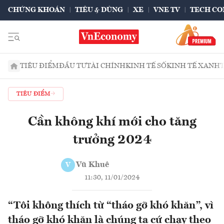
CHỨNG KHOÁN
TIÊU & DÙNG
XE
VNE TV
TECH CO
TIÊU ĐIỂM
ĐẦU TƯ
TÀI CHÍNH
KINH TẾ SỐ
KINH TẾ XANH
TIÊU ĐIỂM
Cần không khí mới cho tăng
trưởng 2024
Vũ Khuê
V
11:30, 11/01/2024
“Tôi không thích từ “tháo gỡ khó khăn”, vì
tháo gỡ khó khăn là chúng ta cứ chạy theo