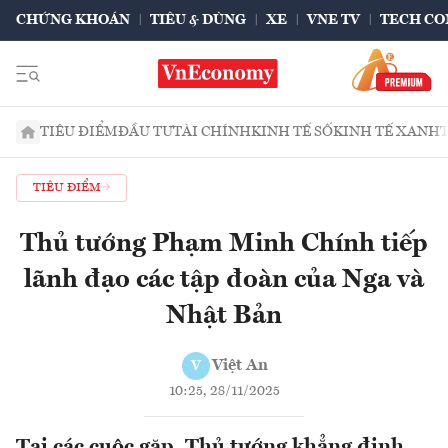
CHỨNG KHOÁN
TIÊU & DÙNG
XE
VNE TV
TECH CO
TIÊU ĐIỂM
ĐẦU TƯ
TÀI CHÍNH
KINH TẾ SỐ
KINH TẾ XANH
TIÊU ĐIỂM
Thủ tướng Phạm Minh Chính tiếp
lãnh đạo các tập đoàn của Nga và
Nhật Bản
Việt An
V
10:25, 28/11/2025
Tại các cuộc gặp, Thủ tướng khẳng định