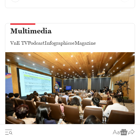
Multimedia
VnE TV
Podcast
Infographics
eMagazine
Để quyết sách tạo ra tăng trưởng: