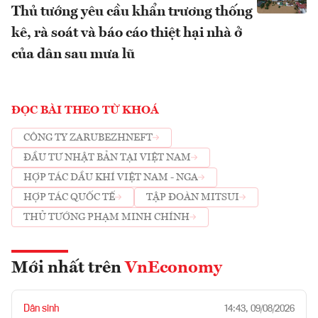
Thủ tướng yêu cầu khẩn trương thống
kê, rà soát và báo cáo thiệt hại nhà ở
của dân sau mưa lũ
ĐỌC BÀI THEO TỪ KHOÁ
CÔNG TY ZARUBEZHNEFT
ĐẦU TƯ NHẬT BẢN TẠI VIỆT NAM
HỢP TÁC DẦU KHÍ VIỆT NAM - NGA
HỢP TÁC QUỐC TẾ
TẬP ĐOÀN MITSUI
THỦ TƯỚNG PHẠM MINH CHÍNH
Mới nhất trên
VnEconomy
Dân sinh
14:43, 09/08/2026