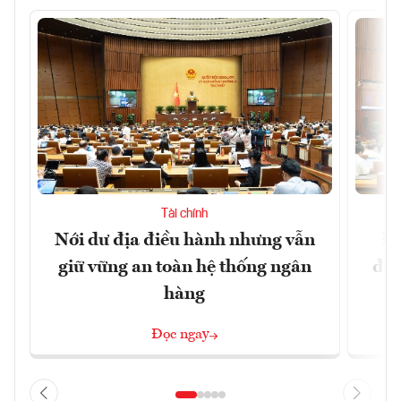
Tài chính
Nới dư địa điều hành nhưng vẫn
Đổ
giữ vững an toàn hệ thống ngân
đột
hàng
Đọc ngay