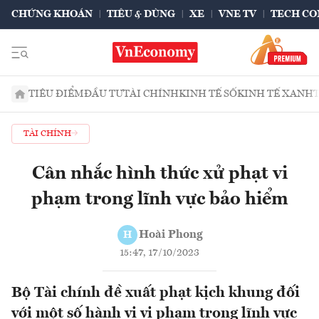
CHỨNG KHOÁN
TIÊU & DÙNG
XE
VNE TV
TECH CO
TIÊU ĐIỂM
ĐẦU TƯ
TÀI CHÍNH
KINH TẾ SỐ
KINH TẾ XANH
TÀI CHÍNH
Cân nhắc hình thức xử phạt vi
phạm trong lĩnh vực bảo hiểm
Hoài Phong
H
15:47, 17/10/2023
Bộ Tài chính đề xuất phạt kịch khung đối
với một số hành vi vi phạm trong lĩnh vực