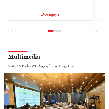
Đọc ngay
Multimedia
VnE TV
Podcast
Infographics
eMagazine