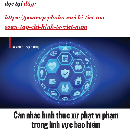
đọc tại
đây
:
https://postenp.phaha.vn/chi-tiet-toa-
soan/tap-chi-kinh-te-viet-nam