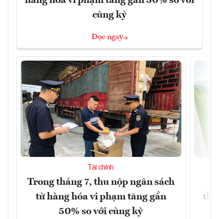
hàng hóa vi phạm tăng gần 50% so với
cùng kỳ
Đọc ngay
Tài chính
Trong tháng 7, thu nộp ngân sách
G
từ hàng hóa vi phạm tăng gần
thá
50% so với cùng kỳ